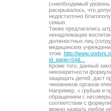
(«необходимый уровень 
раскрывалось, что допу
недостаточно благопол
семью.
Также предлагались шт
ненадлежащее воспитан
должностных лиц (сотру
медицинских учреждений
этом.
http://www.oodvrs.ru
id_page=54&...
.
Кроме того, данный зако
неконкретности формули
защищать детей, даст п
чиновников органов опек
Например, « грубым и 
обращением с несоверш
соответствии с формули
можно назвать любое не