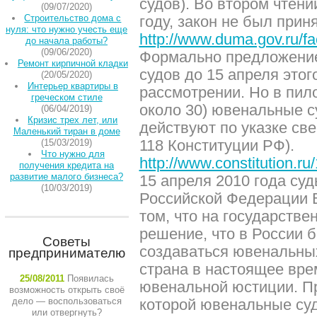
судов). Во втором чтени
(09/07/2020)
Строительство дома с
году, закон не был приня
нуля: что нужно учесть еще
http://www.duma.gov.ru/fac
до начала работы?
(09/06/2020)
Формально предложение
Ремонт кирпичной кладки
судов до 15 апреля этог
(20/05/2020)
Интерьер квартиры в
рассмотрении. Но в пил
греческом стиле
около 30) ювенальные с
(06/04/2019)
Кризис трех лет, или
действуют по указке свер
Маленький тиран в доме
118 Конституции РФ).
(15/03/2019)
Что нужно для
http://www.constitution.
получения кредита на
развитие малого бизнеса?
15 апреля 2010 года суд
(10/03/2019)
Российской Федерации 
том, что на государстве
решение, что в России 
Советы
создаваться ювенальных
предпринимателю
страна в настоящее вре
25/08/2011
Появилась
ювенальной юстиции. П
возможность открыть своё
дело — воспользоваться
которой ювенальные суд
или отвергнуть?