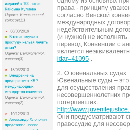
одному из основных пр
изданий к 100-летию
права - принципу уважен
Кайсына Кулиева
согласно Венской конве
Оценка: Великолепно!,
голосов(11)
международных договоро
недействительным дого
08/03/2019
(и нужно!) не исполнять
В каких случаях
простуду нельзя лечить
перевод Конвенции с ан
дома?
является неэквивалент
Оценка: Великолепно!,
idar=41095
.
голосов(3)
15/03/2013
2. О ювенальных судах
Внедрение на
Ювенальные суды – это
предприятиях КБР
для осуществления пра
международных
стандартов качества
несовершеннолетних пр
Оценка: Великолепно!,
потерпевших.
голосов(2)
http://www.juvenilejustice
10/12/2013
Они предусматривают с
Александр Хлопонин
правосудие для несовер
представил нового