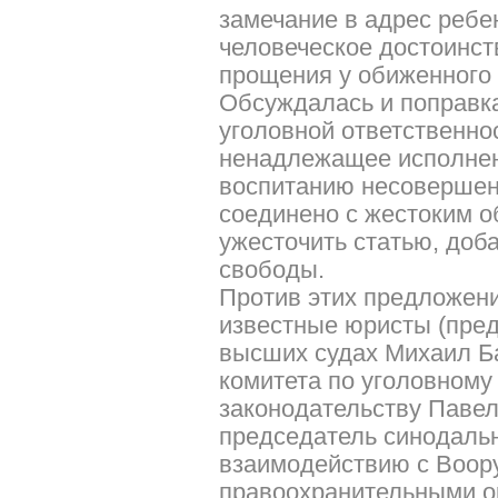
замечание в адрес реб
человеческое достоинст
прощения у обиженного 
Обсуждалась и поправка 
уголовной ответственно
ненадлежащее исполнен
воспитанию несовершенн
соединено с жестоким 
ужесточить статью, до
свободы.
Против этих предложен
известные юристы (пред
высших судах Михаил Ба
комитета по уголовному
законодательству Павел
председатель синодальн
взаимодействию с Воор
правоохранительными о