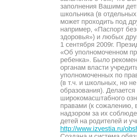
заполнения Вашими дет
школьника (в отдельных
может проходить под др
например, «Паспорт без
здоровья») и любых друг
1 сентября 2009г. През
«Об уполномоченном пр
ребенка». Было рекоме
органам власти учредит
уполномоченных по пра
(в т.ч. и школьных, но 
образования). Делается 
широкомасштабного озн
правами (к сожалению, в
надзором за их соблюде
детей на родителей и уч
http://www.izvestia.ru/obs
Создана и система обя