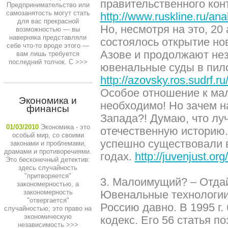
правительственного кон
Предпринимательство или
самозанятость могут стать
http://www.ruskline.ru/ana
для вас прекрасной
Но, несмотря на это, 20
возможностью — вы
наверняка представляли
состоялось открытие нов
себе что-то вроде этого —
Азове и продолжают не
вам лишь требуется
последний толчок. С
>>>
ювенальные суды в пило
http://azovsky.ros.sudrf.
Особое отношение к ма
Экономика и
необходимо! Но зачем 
финансы
Запада?! Думаю, что лу
01/03/2010
Экономика - это
отечественную историю
особый мир, со своими
успешно существовали в
законами и проблемами,
драмами и противоречиями.
годах.
http://juvenjust.o
Это бесконечный детектив:
здесь случайность
"притворяется"
3. Малоимущий? – Отдай
закономерностью, а
закономерность
Ювенальные технологии
"отвергается"
Россию давно. В 1995 г
случайностью; это право на
экономическую
кодекс. Его 56 статья п
независимость
>>>