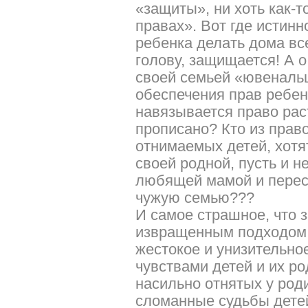
«защиты», ни хоть как-т
правах». Вот где истинн
ребенка делать дома все
голову, защищается! А о
своей семьей «ювеналь
обеспечения прав ребен
навязывается право раст
прописано? Кто из пра
отнимаемых детей, хотят
своей родной, пусть и н
любящей мамой и пересе
чужую семью???
И самое страшное, что 
извращенным подходом 
жестокое и унизительно
чувствами детей и их ро
насильно отнятых у род
сломанные судьбы дете