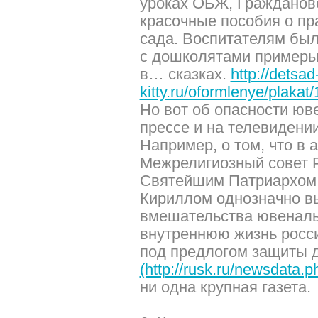
уроках ОБЖ, Гражданов
красочные пособия о пра
сада. Воспитателям бы
с дошколятами примеры
в… сказках.
http://detsad
kitty.ru/oformlenye/plakat/
Но вот об опасности юв
прессе и на телевидении
Например, о том, что в а
Межрелигиозный совет Р
Святейшим Патриархом 
Кириллом однозначно вы
вмешательства ювеналь
внутреннюю жизнь росс
под предлогом защиты д
(http://rusk.ru/newsdata.
ни одна крупная газета.