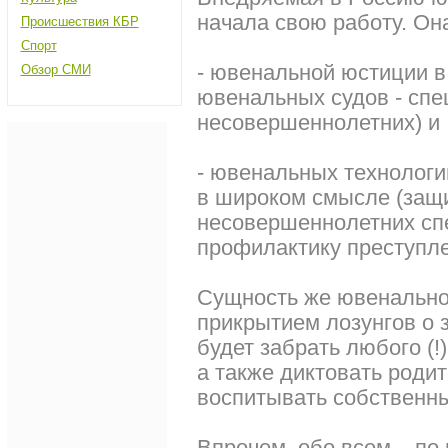
начала свою работу. Она
Происшествия КБР
Спорт
- ювенальной юстиции в
Обзор СМИ
ювенальных судов - спе
несовершеннолетних) и
- ювенальных технолог
в широком смысле (защ
несовершеннолетних сп
профилактику преступле
Сущность же ювенальной
прикрытием лозунгов о 
будет забрать любого (!)
а также диктовать родит
воспитывать собственны
Впрочем, обо всем – по 