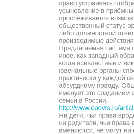
право устраивать отобр
усыновление в приёмные
прослеживается возможн
общественный статус ор
либо должностной ответ
производимые действия
Предлагаемая система п
иное, как западный обр
когда всевластные и ни
ювенальные органы спо
практически у каждой с
абсурдному поводу. Об
именует это созданием 
семьи в России.
http://www.oodvrs.ru/arti
Ни дети, чьи права вро
ни родители, чьи права в
вменяются, не могут ни 