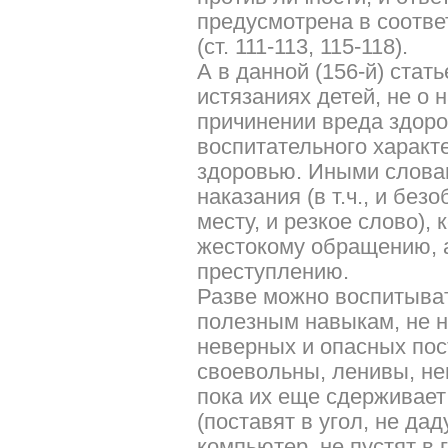
предусмотрена в соотве
(ст. 111-113, 115-118).
А в данной (156-й) стать
истязаниях детей, не о 
причинении вреда здоро
воспитательного характ
здоровью. Иными слова
наказания (в т.ч., и бе
месту, и резкое слово),
жестокому обращению, а
преступлению.
Разве можно воспитывать
полезным навыкам, не н
неверных и опасных пос
своевольны, ленивы, н
пока их еще сдерживает
(поставят в угол, не да
компьютер, не пустят в го