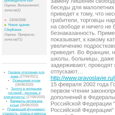
замену лишения свобод
руководителя КБР
Оценка: Великолепно!,
беседы для малолетних 
голосов(1)
приведет к тому, что н
грабители, торговцы на
23/04/2009
Новое здание
на свободе и ничего не 
СберБанка
безнаказанность. Приме
Оценка: Прекрасно,
показывает, к какому к
голосов(71)
увеличению подростково
приведет. Во Франции, 
школы, больницы, даже 
задерживают, проводят
отпускают…
Газовое отопления для
дома
(27/04/2021)
http://www.pravoslavie.ru
Освещение кухни
15 февраля 2002 года Г
(18/09/2020)
Золото в интерьере
первом чтении законопр
гостиной - роскошь и
дополнений в Федераль
элегантность!
(27/08/2020)
Варианты интерьера
Российской Федерации 
кухни
(26/08/2020)
Российской Федерации"
Плавающий фундамент:
сущность, плюсы и минусы