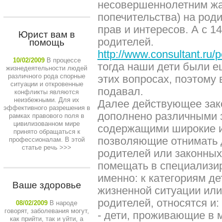
несовершеннолетним жал
попечительства) на род
прав и интересов. А с 14
Юрист вам в
родителей.
помощь
http://www.consultant.ru/p
10/02/2009
В процессе
тогда наши дети были 
жизнедеятельности людей
различного рода спорные
этих вопросах, поэтому 
ситуации и откровенные
подавал.
конфликты являются
неизбежными. Для их
Далее действующее зак
эффективного разрешения в
дополнено различными 
рамках правового поля в
цивилизованном мире
содержащими широкие и
принято обращаться к
позволяющие отнимать 
профессионалам. В этой
статье речь
>>>
родителей или законных
помещать в специализи
именно: к категориям де
Ваше здоровье
жизненной ситуации или
родителей, относятся и:
08/02/2009
В народе
говорят, заболевания могут,
- дети, проживающие в 
как прийти, так и уйти, а