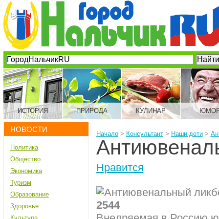
ИСТОРИЯ
ПРИРОДА
КУЛИНАР
ЮМО
НОВОСТИ
Начало
>
Консультант
>
Наши дети
>
Ан
Антиювенал
Политика
Общество
Нравится
Экономика
Туризм
Образование
2544
Здоровье
Внедряемая в Россию ю
Культура