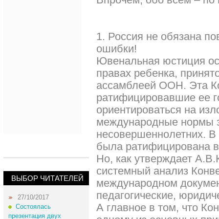
1. Россия не обязана п
ошибки!
Ювенальная юстиция ос
правах ребенка, принято
ассамблеей ООН. Эта К
ратифицировавшие ее г
ориентироваться на изл
международные нормы 
несовершеннолетних. В
была ратифицирована в 
Но, как утверждает А.В
системный анализ Конве
ВЫБОР ЧИТАТЕЛЕЙ
международном докумен
педагогические, юридич
27/10/2017
А главное в том, что Ко
Состоялась
презентация двух