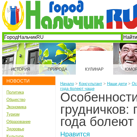
ИСТОРИЯ
ПРИРОДА
КУЛИНАР
ЮМО
НОВОСТИ
Начало
>
Консультант
>
Наши дети
>
Ос
года болеют чаще
Политика
Особенност
Общество
грудничков: 
Экономика
Туризм
года болеют
Образование
Здоровье
Нравится
Культура