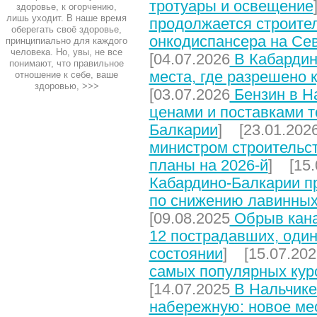
тротуары и освещение
здоровье, к огорчению,
лишь уходит. В наше время
продолжается строите
оберегать своё здоровье,
онкодиспансера на Се
принципиально для каждого
человека. Но, увы, не все
[04.07.2026
В Кабардин
понимают, что правильное
места, где разрешено 
отношение к себе, ваше
здоровью,
>>>
[03.07.2026
Бензин в На
ценами и поставками т
Балкарии
] [23.01.202
министром строительст
планы на 2026-й
] [15.
Кабардино-Балкарии п
по снижению лавинных
[09.08.2025
Обрыв кана
12 пострадавших, один
состоянии
] [15.07.202
самых популярных кур
[14.07.2025
В Нальчике
набережную: новое мес