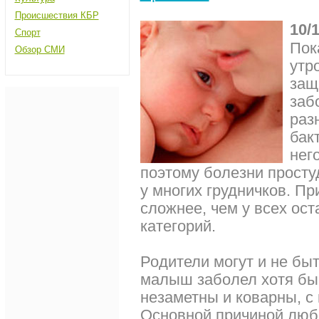
Происшествия КБР
10/
Спорт
Пок
Обзор СМИ
утр
защ
заб
раз
бак
нег
поэтому болезни просту
у многих грудничков. П
сложнее, чем у всех ос
категорий.
Родители могут и не быт
малыш заболел хотя бы 
незаметны и коварны, с
Основной причиной люб