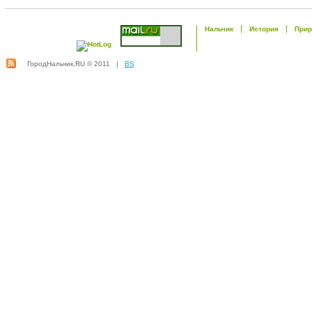
Нальчик
История
Прир
ГородНальчик.RU © 2011 |
BS