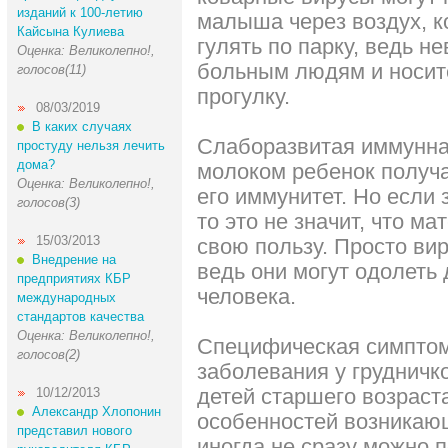
изданий к 100-летию
малыша через воздух, ко
Кайсына Кулиева
гулять по парку, ведь н
Оценка: Великолепно!,
больным людям и носит
голосов(11)
прогулку.
08/03/2019
В каких случаях
Слаборазвитая иммунна
простуду нельзя лечить
дома?
молоком ребенок получ
Оценка: Великолепно!,
его иммунитет. Но если
голосов(3)
то это не значит, что м
15/03/2013
свою пользу. Просто ви
Внедрение на
ведь они могут одолеть
предприятиях КБР
человека.
международных
стандартов качества
Оценка: Великолепно!,
Специфическая симптом
голосов(2)
заболевания у грудничко
детей старшего возраста
10/12/2013
Александр Хлопонин
особенностей возникаю
представил нового
иногда не сразу можно 