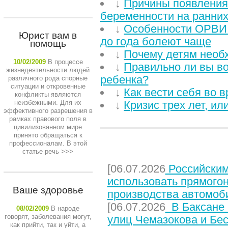
↓
Причины появления
беременности на ранних
↓
Особенности ОРВИ у
Юрист вам в
до года болеют чаще
помощь
↓
Почему детям необ
10/02/2009
В процессе
↓
Правильно ли вы в
жизнедеятельности людей
ребенка?
различного рода спорные
ситуации и откровенные
↓
Как вести себя во 
конфликты являются
неизбежными. Для их
↓
Кризис трех лет, и
эффективного разрешения в
рамках правового поля в
цивилизованном мире
принято обращаться к
профессионалам. В этой
НЕДАВНИЕ СТАТЬИ
статье речь
>>>
[06.07.2026
Российским
использовать прямого
Ваше здоровье
производства автомоб
[06.07.2026
В Баксане 
08/02/2009
В народе
говорят, заболевания могут,
улиц Чемазокова и Бес
как прийти, так и уйти, а