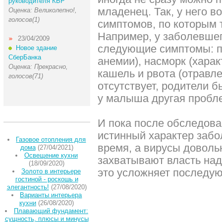
руководителя КБР
младенец. Так, у него 
Оценка: Великолепно!,
голосов(1)
симптомов, по которым 
Например, у заболевше
23/04/2009
следующие симптомы: п
Новое здание
СберБанка
анемии), насморк (харак
Оценка: Прекрасно,
кашель и рвота (отравл
голосов(71)
отсутствует, родители бь
у малыша другая пробл
И пока после обследова
истинный характер забо
Газовое отопления для
время, а вирусы доволь
дома
(27/04/2021)
Освещение кухни
захватывают власть над
(18/09/2020)
это усложняет последу
Золото в интерьере
гостиной - роскошь и
элегантность!
(27/08/2020)
Варианты интерьера
кухни
(26/08/2020)
Плавающий фундамент:
сущность, плюсы и минусы