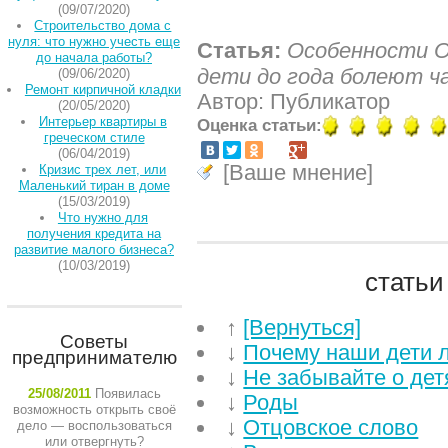
(09/07/2020)
Строительство дома с
нуля: что нужно учесть еще
Статья:
Особенности О
до начала работы?
дети до года болеют ч
(09/06/2020)
Ремонт кирпичной кладки
Автор: Публикатор
(20/05/2020)
Интерьер квартиры в
Оценка статьи:
греческом стиле
(06/04/2019)
[Ваше мнение]
Кризис трех лет, или
Маленький тиран в доме
(15/03/2019)
Что нужно для
получения кредита на
развитие малого бизнеса?
(10/03/2019)
статьи
↑
[Вернуться]
Советы
↓
Почему наши дети л
предпринимателю
↓
Не забывайте о дет
25/08/2011
Появилась
↓
Роды
возможность открыть своё
↓
Отцовское слово
дело — воспользоваться
или отвергнуть?