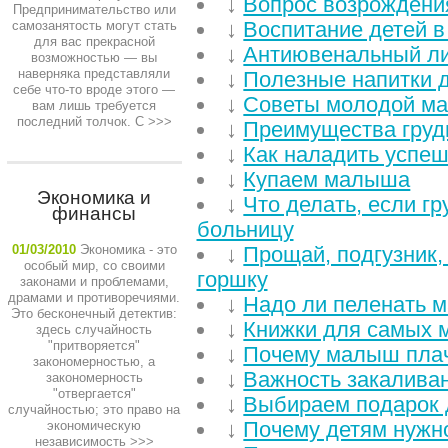
↓
Вопрос возрождени
Предпринимательство или
↓
Воспитание детей в
самозанятость могут стать
для вас прекрасной
↓
Антиювенальный л
возможностью — вы
наверняка представляли
↓
Полезные напитки 
себе что-то вроде этого —
↓
Советы молодой м
вам лишь требуется
последний толчок. С
>>>
↓
Преимущества груд
↓
Как наладить успе
↓
Купаем малыша
Экономика и
↓
Что делать, если г
финансы
больницу
01/03/2010
Экономика - это
↓
Прощай, подгузник,
особый мир, со своими
горшку
законами и проблемами,
драмами и противоречиями.
↓
Надо ли пеленать 
Это бесконечный детектив:
↓
Книжки для самых 
здесь случайность
"притворяется"
↓
Почему малыш плаче
закономерностью, а
↓
Важность закаливан
закономерность
"отвергается"
↓
Выбираем подарок
случайностью; это право на
↓
Почему детям нужно
экономическую
независимость
>>>