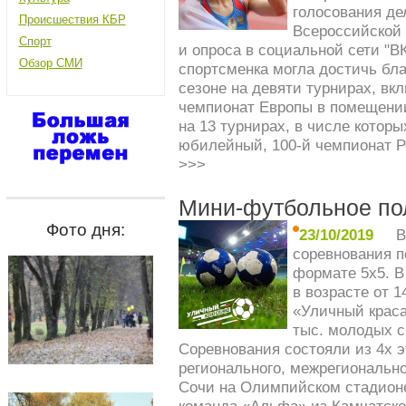
голосования де
Происшествия КБР
Всероссийской 
Спорт
и опроса в социальной сети "ВК
Обзор СМИ
спортсменка могла достичь бл
сезоне на девяти турнирах, вк
чемпионат Европы в помещении
на 13 турнирах, в числе котор
юбилейный, 100-й чемпионат Р
>>>
Мини-футбольное пол
Фото дня:
23/10/2019
В
соревнования п
формате 5х5. В
в возрасте от 1
«Уличный краса
тыс. молодых с
Соревнования состояли из 4х э
регионального, межрегионально
Сочи на Олимпийском стадион