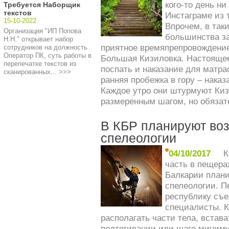
кого-то день ни
Требуется Наборщик
текстов
Инстаграме из 
15-10-2022
Впрочем, в так
Организация "ИП Попова
большинства за
Н.Н." открывает набор
приятное времяпрепровождение
сотрудников на должность
Оператор ПК, суть работы в
Большая Кизиловка. Настоящее
перепечатке текстов из
поспать и наказание для матра
сканированных... >>>
ранняя пробежка в гору – наказ
Каждое утро они штурмуют Кизи
размеренным шагом, но обязат
В КБР планируют воз
спелеологии
04/10/2017
К
часть в пещера
Балкарии плани
спелеологии. П
республику съе
специалисты. К
располагать части тела, встав
подтягивании или шаге миниму