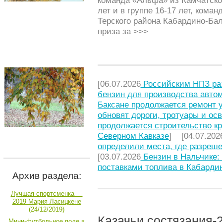
команда «Альфа» из Камчатског
лет и в группе 16-17 лет, кома
Терского района Кабардино-Бал
приза за
>>>
[06.07.2026
Российским НПЗ ра
бензин для производства авто
Баксане продолжается ремонт 
обновят дороги, тротуары и ос
продолжается строительство к
Северном Кавказе
] [04.07.202
определили места, где разреше
[03.07.2026
Бензин в Нальчике: 
поставками топлива в Кабарди
Архив раздела:
Лучшая спортсменка —
2019 Мария Ласицкене
(24/12/2019)
Казачьи состязания-
Мини-футбольное поле в