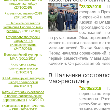
подарок за победу
28/02/2019
Ш
(23/10/2019)
февраля в Прох
Казачьи состязания-2019
сноровкой и ме
(28/02/2019)
Казаки из Влад
В Нальчике состоялся
Прохладного со
чемпионат России по мас-
рестлингу
(28/05/2018)
состязаний - п
Строительство трассы
на руках, жиме 24килограмовой
Формула-1 в
меткость казаки показали в ст
«Кавказавтосити»
метании ножей. Так же была пр
(24/02/2018)
Перед началом соревнований, 
Всероссийский турнир по
первый заместитель главы ад
ММА
(30/10/2017)
Кочергин. Он рассказал об иде
Кизиловка стала
популярным местом
(11/10/2017)
В Нальчике состоялс
В КБР планируют возродить
мас-рестлингу
школу спелеологии
(04/10/2017)
28/05/2018
Г
Клуб «Патриот» участвовал
первенство мир
в военно-патриотических
чемпионат Росс
соревнованиях
(14/08/2017)
республике про
«Кавказские игры» начались
звание лучшего
в КБР
(26/07/2017)