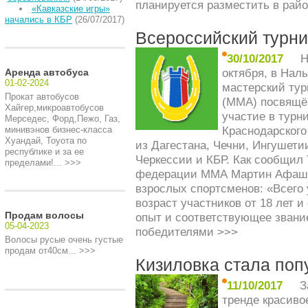
планируется разместить в рай
«Кавказские игры»
начались в КБР
(26/07/2017)
Всероссийский турн
30/10/2017
Н
октября, в Нал
Аренда автобуса
01-02-2024
мастерский ту
Прокат автобусов
(ММА) посвящё
Хайгер,микроавтобусов
участие в турн
Мерседес, Форд,Пежо, Газ,
Краснодарского 
минивэнов бизнес-класса
Хуандай, Тоуота по
из Дагестана, Чечни, Ингушети
республике и за ее
Черкессии и КБР. Как сообщил
пределами!... >>>
федерации ММА Мартин Афашаг
взрослых спортсменов: «Всего 
возраст участников от 18 лет 
Продам волосы
опыт и соответствующее звани
05-04-2023
победителями
>>>
Волосы русые очень густые
продам от40см... >>>
Кизиловка стала по
11/10/2017
З
тренде красиво