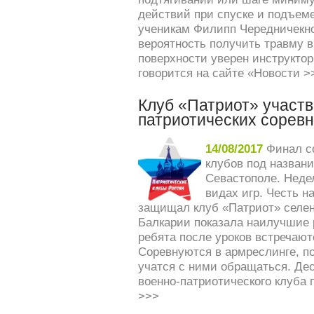
действий при спуске и подъеме
ученикам Филипп Чередничекно
вероятность получить травму 
поверхности уверен инструкто
говорится на сайте «Новости
>
Клуб «Патриот» участв
патриотических сорев
14/08/2017
Финал с
клубов под назван
Севастополе. Неде
видах игр. Честь н
защищал клуб «Патриот» селен
Балкарии показала наилучшие р
ребята после уроков встречают
Соревнуются в армреслинге, п
учатся с ними обращаться. Дес
военно-патриотического клуба 
>>>