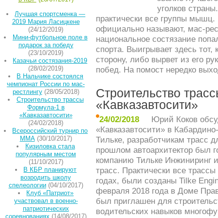
уголков страны
Лучшая спортсменка —
практически все группы мышц. П
2019 Мария Ласицкене
официально называют, мас-рест
(24/12/2019)
Мини-футбольное поле в
национальное состязание попа
подарок за победу
спорта. Выигрывает здесь тот, 
(23/10/2019)
сторону, либо вырвет из его ру
Казачьи состязания-2019
(28/02/2019)
побед. На помост нередко вых
В Нальчике состоялся
чемпионат России по мас-
Строительство трасс
рестлингу
(28/05/2018)
Строительство трассы
«Кавказавтосити»
Формула-1 в
«Кавказавтосити»
24/02/2018
Юрий Коков обсу
(24/02/2018)
«Кавказавтосити» в Кабардино
Всероссийский турнир по
ММА
(30/10/2017)
Тильке, разработчикам трасс д
Кизиловка стала
прошлом автоархитектор был го
популярным местом
компанию Тильке Инжиниринг и
(11/10/2017)
трасс. Практически все трассы
В КБР планируют
возродить школу
годах, были созданы Tilke Engi
спелеологии
(04/10/2017)
февраля 2018 года в Доме Пра
Клуб «Патриот»
был приглашен для строительс
участвовал в военно-
патриотических
водительских навыков многофу
соревнованиях
(14/08/2017)