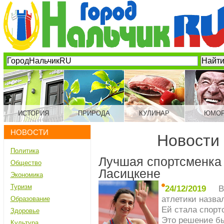
ИСТОРИЯ
ПРИРОДА
КУЛИНАР
ЮМО
НОВОСТИ
Новости
Политика
Лучшая спортсменка
Общество
Ласицкене
Экономика
Туризм
24/12/2019
В
атлетики назва
Образование
Ей стала спорт
Здоровье
Это решение бы
Культура