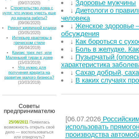
↓
Здоровье мужчины
(09/07/2020)
Строительство дома с
↓
Диетологи о правил
нуля: что нужно учесть еще
человека
до начала работы?
(09/06/2020)
↓
Женское здоровье –
Ремонт кирпичной кладки
обсуждения
(20/05/2020)
Интерьер квартиры в
↓
Как бороться с сухо
греческом стиле
(06/04/2019)
↓
Боль в желудке. Ка
Кризис трех лет, или
↓
Пузырчатый (опояс
Маленький тиран в доме
(15/03/2019)
характеристика заболев
Что нужно для
↓
Сахар добрый, саха
получения кредита на
развитие малого бизнеса?
↓
В каких случаях пр
(10/03/2019)
Советы
НЕДАВНИЕ СТАТЬИ
предпринимателю
[06.07.2026
Российским
25/08/2011
Появилась
использовать прямого
возможность открыть своё
дело — воспользоваться
производства автомоб
или отвергнуть?