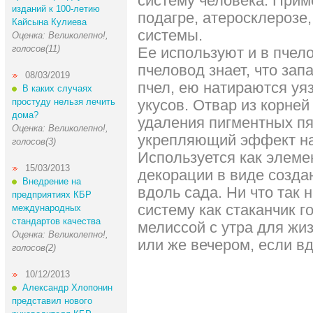
систему человека. Прим
изданий к 100-летию
подагре, атеросклерозе
Кайсына Кулиева
системы.
Оценка: Великолепно!,
голосов(11)
Ее используют и в пчел
пчеловод знает, что зап
08/03/2019
пчел, ею натираются уя
В каких случаях
простуду нельзя лечить
укусов. Отвар из корне
дома?
удаления пигментных пя
Оценка: Великолепно!,
укрепляющий эффект на
голосов(3)
Используется как элеме
15/03/2013
декорации в виде созд
Внедрение на
вдоль сада. Ни что так 
предприятиях КБР
систему как стаканчик г
международных
стандартов качества
мелиссой с утра для жи
Оценка: Великолепно!,
или же вечером, если вд
голосов(2)
10/12/2013
Александр Хлопонин
представил нового