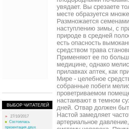
увядает. Вы срезаете то
месте образуется множе
Размножается семенами,
наступлению зимы, с пр
природе в средней поло
есть опасность вымокан
средством трава станов
Применяют ее по больш
медицине, однако мелис
прилавках аптек, как пр
Мире - целебное средст
собранные побеги мели
проветриваемом помеще
настаивают в темном су
ВЫБОР ЧИТАТЕЛЕЙ
дней. Отвар должен быт
Настой замедляет часто
27/10/2017
артериальное давление,
Состоялась
презентация двух