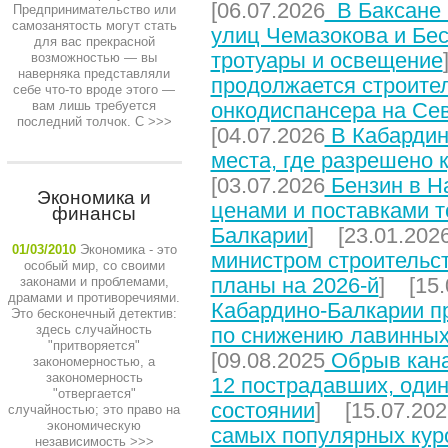
[06.07.2026
В Баксане 
Предпринимательство или
самозанятость могут стать
улиц Чемазокова и Бес
для вас прекрасной
тротуары и освещение
возможностью — вы
наверняка представляли
продолжается строите
себе что-то вроде этого —
вам лишь требуется
онкодиспансера на Се
последний толчок. С
>>>
[04.07.2026
В Кабардин
места, где разрешено 
[03.07.2026
Бензин в На
Экономика и
ценами и поставками т
финансы
Балкарии
] [23.01.202
01/03/2010
Экономика - это
министром строительст
особый мир, со своими
планы на 2026-й
] [15.
законами и проблемами,
драмами и противоречиями.
Кабардино-Балкарии п
Это бесконечный детектив:
здесь случайность
по снижению лавинных
"притворяется"
[09.08.2025
Обрыв кана
закономерностью, а
закономерность
12 пострадавших, один
"отвергается"
состоянии
] [15.07.202
случайностью; это право на
экономическую
самых популярных кур
независимость
>>>