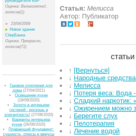
руководителя КБР
Оценка: Великолепно!,
Статья:
Мелисса
голосов(1)
Автор: Публикатор
23/04/2009
Новое здание
СберБанка
Оценка: Прекрасно,
голосов(71)
статьи
↑
[Вернуться]
↓
Народные средства
↓
Мелисса
Газовое отопления для
дома
(27/04/2021)
↓
Потеря веса: Вода 
Освещение кухни
↓
Сладкий наркотик: 
(18/09/2020)
Золото в интерьере
↓
Ожирением можно з
гостиной - роскошь и
↓
Берегите слух
элегантность!
(27/08/2020)
Варианты интерьера
↓
Пелотерапия
кухни
(26/08/2020)
Плавающий фундамент:
↓
Лечение водой
сущность, плюсы и минусы