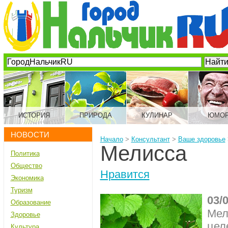
ИСТОРИЯ
ПРИРОДА
КУЛИНАР
ЮМО
НОВОСТИ
Начало
>
Консультант
>
Ваше здоровье
Мелисса
Политика
Общество
Нравится
Экономика
Туризм
03/
Образование
Мел
Здоровье
цел
Культура