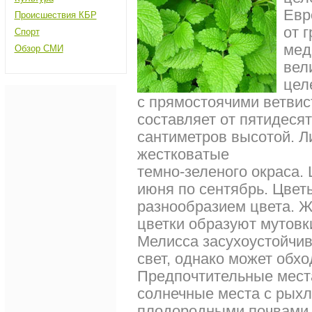
Евр
Происшествия КБР
от г
Спорт
мед
Обзор СМИ
вел
цел
с прямостоячими ветвис
составляет от пятидеся
сантиметров высотой. Л
жестковатые
темно-зеленого окраса.
июня по сентябрь. Цвет
разнообразием цвета. Ж
цветки образуют мутовки
Мелисса засухоустойчив
свет, однако может обхо
Предпочтительные мест
солнечные места с рыхл
плодородными почвами.