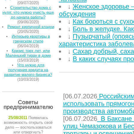
(09/07/2020)
↓
Женское здоровье –
Строительство дома с
нуля: что нужно учесть еще
обсуждения
до начала работы?
↓
Как бороться с сухо
(09/06/2020)
Ремонт кирпичной кладки
↓
Боль в желудке. Ка
(20/05/2020)
↓
Пузырчатый (опояс
Интерьер квартиры в
греческом стиле
характеристика заболев
(06/04/2019)
↓
Сахар добрый, саха
Кризис трех лет, или
Маленький тиран в доме
↓
В каких случаях пр
(15/03/2019)
Что нужно для
получения кредита на
развитие малого бизнеса?
(10/03/2019)
НЕДАВНИЕ СТАТЬИ
[06.07.2026
Российским
Советы
использовать прямого
предпринимателю
производства автомоб
[06.07.2026
В Баксане 
25/08/2011
Появилась
возможность открыть своё
улиц Чемазокова и Бес
дело — воспользоваться
или отвергнуть?
тротуары и освещение