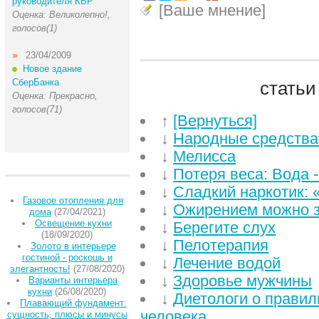
руководителя КБР
[Ваше мнение]
Оценка: Великолепно!,
голосов(1)
23/04/2009
Новое здание
СберБанка
статьи
Оценка: Прекрасно,
голосов(71)
↑
[Вернуться]
↓
Народные средства
↓
Мелисса
↓
Потеря веса: Вода 
↓
Сладкий наркотик: 
Газовое отопления для
↓
Ожирением можно з
дома
(27/04/2021)
Освещение кухни
↓
Берегите слух
(18/09/2020)
↓
Пелотерапия
Золото в интерьере
гостиной - роскошь и
↓
Лечение водой
элегантность!
(27/08/2020)
↓
Здоровье мужчины
Варианты интерьера
кухни
(26/08/2020)
↓
Диетологи о правил
Плавающий фундамент:
человека
сущность, плюсы и минусы