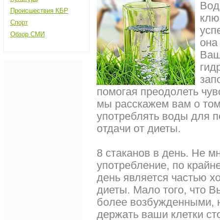
Вод
Происшествия КБР
клю
Спорт
усп
Обзор СМИ
она
Ваш
гид
зап
помогая преодолеть чувс
мы расскажем вам о том,
употреблять воды для 
отдачи от диеты.
8 стаканов в день. Не мн
употребление, по крайне
день является частью 
диеты. Мало того, что В
более возбужденными, н
держать ваши клетки ст