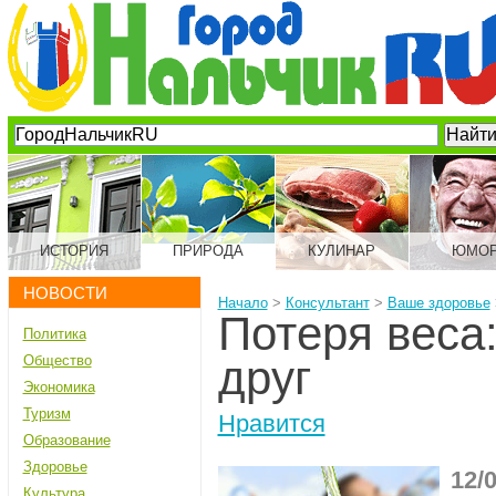
ИСТОРИЯ
ПРИРОДА
КУЛИНАР
ЮМО
НОВОСТИ
Начало
>
Консультант
>
Ваше здоровье
Потеря веса
Политика
Общество
друг
Экономика
Туризм
Нравится
Образование
Здоровье
12/
Культура