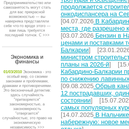
Предпринимательство или
продолжается строите
самозанятость могут стать
для вас прекрасной
онкодиспансера на Се
возможностью — вы
[04.07.2026
В Кабардин
наверняка представляли
себе что-то вроде этого —
места, где разрешено 
вам лишь требуется
[03.07.2026
Бензин в На
последний толчок. С
>>>
ценами и поставками т
Балкарии
] [23.01.202
министром строительст
Экономика и
финансы
планы на 2026-й
] [15.
Кабардино-Балкарии п
01/03/2010
Экономика - это
особый мир, со своими
по снижению лавинных
законами и проблемами,
[09.08.2025
Обрыв кана
драмами и противоречиями.
Это бесконечный детектив:
12 пострадавших, один
здесь случайность
состоянии
] [15.07.202
"притворяется"
закономерностью, а
самых популярных кур
закономерность
"отвергается"
[14.07.2025
В Нальчике
случайностью; это право на
набережную: новое мес
экономическую
независимость
>>>