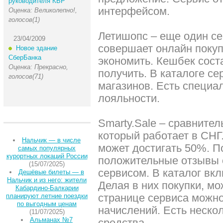
руководителя КБР
интерфейсом.
Оценка: Великолепно!,
голосов(1)
Летишопс – еще один сер
23/04/2009
совершает онлайн покуп
Новое здание
СберБанка
экономить. Кешбек соста
Оценка: Прекрасно,
получить. В каталоге се
голосов(71)
магазинов. Есть специа
лояльности.
Smarty.Sale – сравнител
который работает в СНГ
Нальчик — в числе
может достигать 50%. П
самых популярных
курортных локаций России
положительные отзывы о
(15/07/2025)
сервисом. В каталог вк
Дешёвые билеты — в
Нальчик и из него: жители
Делая в них покупки, м
Кабардино-Балкарии
странице сервиса можно
планируют летние поездки
по выгодным ценам
начислений. Есть неско
(11/07/2025)
Альманах №7
средства.