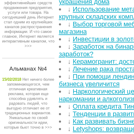
украшения дома
эффективнейших средств
продвижения предприятия,
↓
Использование мет
услуги или товара. На
крупных складских комп
сегодняшний день Интернет
стал одним из крупнейших
↓
Выбор торговой ме
каналов распространения
магазина
информации. И что самое
главное, Интернет является
↓
Инвестиции в золот
интерактивным каналом, что
↓
Заработок на бинар
>>>
заработок?
↓
Керамогранит: дост
↓
Лечение рака прост
Альманах №4
↓
При помощи лендин
15/02/2018
Нет ничего более
бизнеса увеличится
запоминающегося, чем
отличная креативная
↓
Наркологический це
реклама, которая еще
наркомании и алкоголиз
способна удивлять и
радовать людей, что
↓
Оплата кредита Ти
выгодно отличает ее от
↓
Тенденции в развит
традиционных вариантов.
Уникальные по своей
↓
Как развивать бизн
оригинальности идеи,
которые бьют точно в
>>>
↓
Letyshops: возвращ