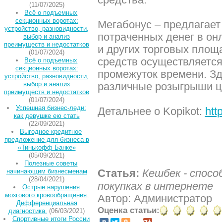
(11/07/2025)
Всё о подъемных
секционных воротах:
Мегабонус – предлагает
устройство, разновидности,
потраченных денег в он
выбор и анализ
преимуществ и недостатков
и других торговых площ
(01/07/2024)
средств осуществляетс
Всё о подъемных
секционных воротах:
промежуток времени. Зд
устройство, разновидности,
выбор и анализ
различные розыгрыши ц
преимуществ и недостатков
(01/07/2024)
Успешная бизнес-леди:
Детальнее о Kopikot:
htt
как девушке ею стать
(22/09/2021)
Выгодное кредитное
предложение для бизнеса в
«Тинькофф Банке»
(05/09/2021)
Полезные советы
Статья:
Кешбек - спосо
начинающим бизнесменам
(28/04/2021)
покупках в интернете
Острые нарушения
мозгового кровообращения.
Автор: Администратор
Дифференциальная
Оценка статьи:
диагностика.
(06/03/2021)
Спортивные итоги России