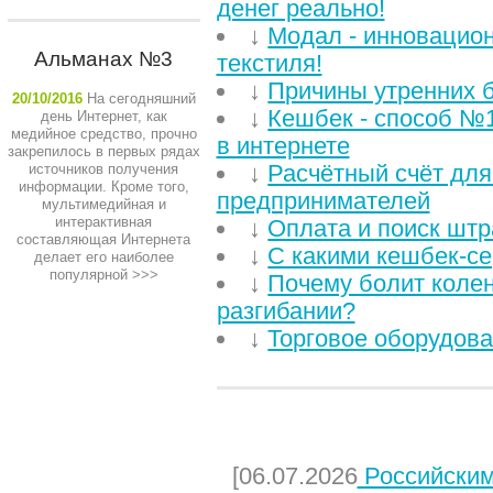
денег реально!
↓
Модал - инновацио
Альманах №3
текстиля!
↓
Причины утренних б
20/10/2016
На сегодняшний
↓
Кешбек - способ №1
день Интернет, как
медийное средство, прочно
в интернете
закрепилось в первых рядах
↓
Расчётный счёт дл
источников получения
информации. Кроме того,
предпринимателей
мультимедийная и
интерактивная
↓
Оплата и поиск шт
составляющая Интернета
↓
С какими кешбек-се
делает его наиболее
популярной
>>>
↓
Почему болит колен
разгибании?
↓
Торговое оборудова
НЕДАВНИЕ СТАТЬИ
[06.07.2026
Российским