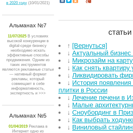
в 2020 году
(10/01/2021)
Альманах №7
статьи
11/07/2025
В условиях
высокой конкуренции в
↑
[Вернуться]
digital-среде бизнесу
необходимо искать
↓
Актуальный бизнес 
эффективные способы
↓
Микрозайм на карту
продвижения. Одним из
таких инструментов
↓
Как снять квартиру
являются рекламные статьи
↓
Ликвидировать фирм
— нативный формат
рекламы, который
↓
История появления
совмещает в себе
информативность,
плитки в России
экспертность и
>>>
↓
Лечение печени в И
↓
Малые архитектур
↓
Сноубординг в При
Альманах №5
↓
Как выбрать ходунк
↓
Виниловый стайлинг
01/04/2019
Реклама в
Интернет одно из