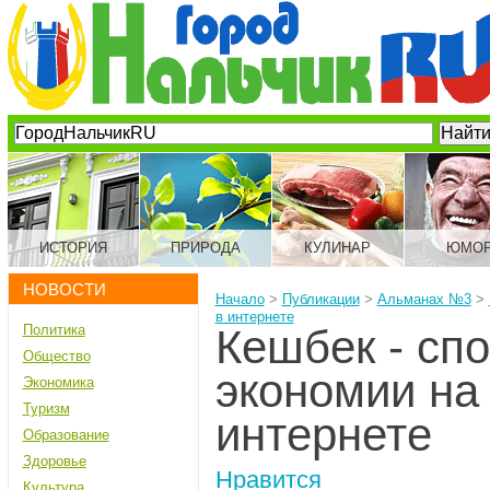
ИСТОРИЯ
ПРИРОДА
КУЛИНАР
ЮМО
НОВОСТИ
Начало
>
Публикации
>
Альманах №3
>
в интернете
Политика
Кешбек - сп
Общество
экономии на 
Экономика
Туризм
интернете
Образование
Здоровье
Нравится
Культура