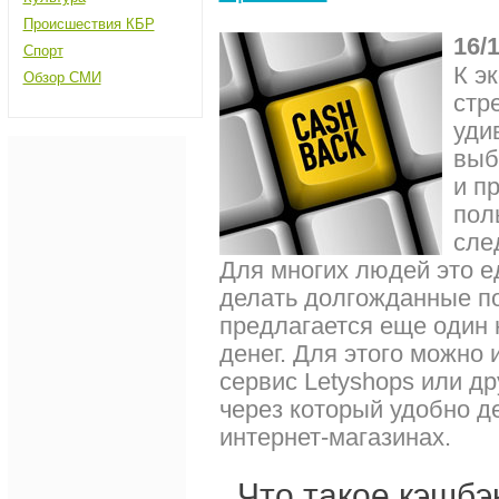
Происшествия КБР
16/
Спорт
К э
Обзор СМИ
стр
уди
выб
и п
пол
сле
Для многих людей это е
делать долгожданные по
предлагается еще один
денег. Для этого можно 
сервис Letyshops или д
через который удобно д
интернет-магазинах.
Что такое кэшбэ