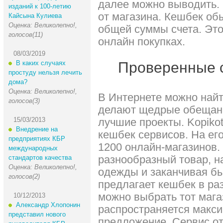
далее можно выводить. 
изданий к 100-летию
от магазина. Кешбек об
Кайсына Кулиева
Оценка: Великолепно!,
общей суммы счета. Это
голосов(11)
онлайн покупках.
08/03/2019
В каких случаях
Проверенные 
простуду нельзя лечить
дома?
Оценка: Великолепно!,
В Интернете можно найт
голосов(3)
делают щедрые обещани
15/03/2013
лучшие проекты. Kopikot
Внедрение на
кешбек сервисов. На ег
предприятиях КБР
1200 онлайн-магазинов.
международных
разнообразный товар, н
стандартов качества
Оценка: Великолепно!,
одежды и заканчивая бы
голосов(2)
предлагает кешбек в ра
можно выбрать тот мага
10/12/2013
Александр Хлопонин
распространяется макс
представил нового
предложение. Сервис о