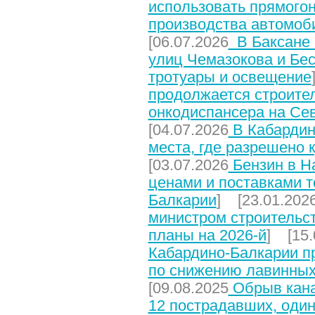
использовать прямого
производства автомоб
[06.07.2026
В Баксане 
улиц Чемазокова и Бес
тротуары и освещение
продолжается строите
онкодиспансера на Се
[04.07.2026
В Кабардин
места, где разрешено 
[03.07.2026
Бензин в На
ценами и поставками т
Балкарии
] [23.01.202
министром строительст
планы на 2026-й
] [15.
Кабардино-Балкарии п
по снижению лавинных
[09.08.2025
Обрыв кана
12 пострадавших, один