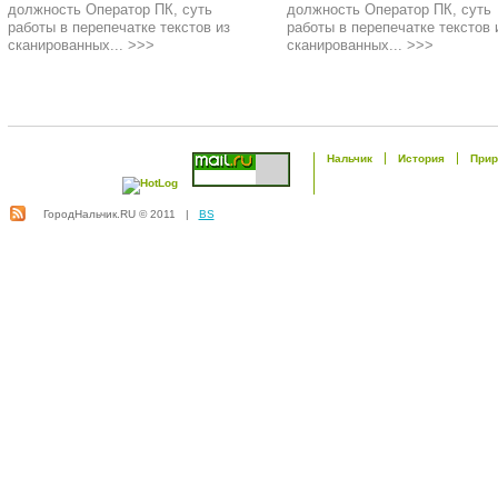
должность Оператор ПК, суть
должность Оператор ПК, суть
работы в перепечатке текстов из
работы в перепечатке текстов 
сканированных... >>>
сканированных... >>>
Нальчик
История
Прир
ГородНальчик.RU © 2011 |
BS