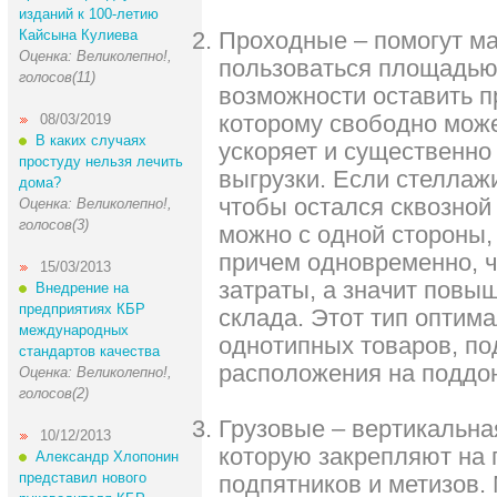
изданий к 100-летию
Кайсына Кулиева
Проходные – помогут м
Оценка: Великолепно!,
пользоваться площадью
голосов(11)
возможности оставить п
которому свободно может
08/03/2019
В каких случаях
ускоряет и существенно 
простуду нельзя лечить
выгрузки. Если стеллаж
дома?
чтобы остался сквозной 
Оценка: Великолепно!,
голосов(3)
можно с одной стороны, 
причем одновременно, 
15/03/2013
затраты, а значит повы
Внедрение на
предприятиях КБР
склада. Этот тип оптим
международных
однотипных товаров, по
стандартов качества
расположения на поддо
Оценка: Великолепно!,
голосов(2)
Грузовые – вертикальна
10/12/2013
которую закрепляют на
Александр Хлопонин
представил нового
подпятников и метизов.