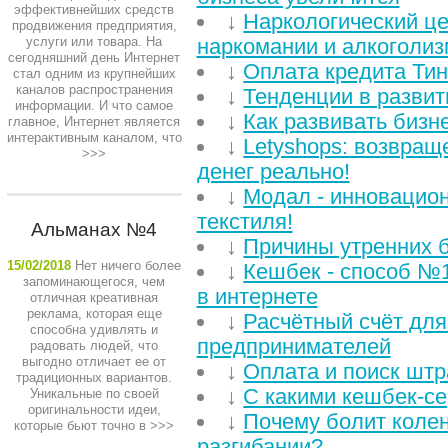
эффективнейших средств
↓
Наркологический це
продвижения предприятия,
услуги или товара. На
наркомании и алкоголиз
сегодняшний день Интернет
↓
Оплата кредита Ти
стал одним из крупнейших
каналов распространения
↓
Тенденции в развит
информации. И что самое
↓
Как развивать бизн
главное, Интернет является
интерактивным каналом, что
↓
Letyshops: возвращ
>>>
денег реально!
↓
Модал - инновацио
текстиля!
Альманах №4
↓
Причины утренних б
15/02/2018
Нет ничего более
↓
Кешбек - способ №1
запоминающегося, чем
в интернете
отличная креативная
реклама, которая еще
↓
Расчётный счёт дл
способна удивлять и
предпринимателей
радовать людей, что
выгодно отличает ее от
↓
Оплата и поиск шт
традиционных вариантов.
↓
С какими кешбек-се
Уникальные по своей
оригинальности идеи,
↓
Почему болит колен
которые бьют точно в
>>>
разгибании?