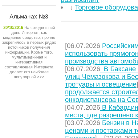
↓
Торговое оборудова
Альманах №3
20/10/2016
На сегодняшний
день Интернет, как
НЕДАВНИЕ СТАТЬИ
медийное средство, прочно
закрепилось в первых рядах
[06.07.2026
Российским
источников получения
использовать прямого
информации. Кроме того,
мультимедийная и
производства автомоб
интерактивная
составляющая Интернета
[06.07.2026
В Баксане 
делает его наиболее
улиц Чемазокова и Бес
популярной
>>>
тротуары и освещение
продолжается строите
онкодиспансера на Се
[04.07.2026
В Кабардин
места, где разрешено 
[03.07.2026
Бензин в На
ценами и поставками т