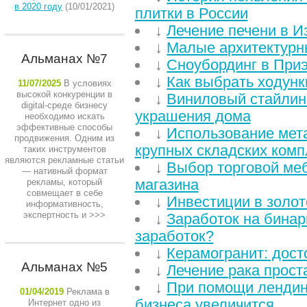
в 2020 году
(10/01/2021)
плитки в России
↓
Лечение печени в И
↓
Малые архитектур
Альманах №7
↓
Сноубординг в При
↓
Как выбрать ходунк
11/07/2025
В условиях
высокой конкуренции в
↓
Виниловый стайлинг
digital-среде бизнесу
украшения дома
необходимо искать
эффективные способы
↓
Использование мет
продвижения. Одним из
крупных складских комп
таких инструментов
являются рекламные статьи
↓
Выбор торговой ме
— нативный формат
магазина
рекламы, который
совмещает в себе
↓
Инвестиции в золот
информативность,
экспертность и
>>>
↓
Заработок на бинар
заработок?
↓
Керамогранит: дост
Альманах №5
↓
Лечение рака прост
↓
При помощи лендин
01/04/2019
Реклама в
бизнеса увеличится
Интернет одно из