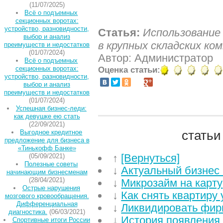
(11/07/2025)
Всё о подъемных
секционных воротах:
устройство, разновидности,
Статья:
Использование
выбор и анализ
в крупных складских ко
преимуществ и недостатков
(01/07/2024)
Автор: Администратор
Всё о подъемных
секционных воротах:
Оценка статьи:
устройство, разновидности,
выбор и анализ
преимуществ и недостатков
(01/07/2024)
Успешная бизнес-леди:
как девушке ею стать
(22/09/2021)
статьи
Выгодное кредитное
предложение для бизнеса в
«Тинькофф Банке»
↑
[Вернуться]
(05/09/2021)
Полезные советы
↓
Актуальный бизнес 
начинающим бизнесменам
(28/04/2021)
↓
Микрозайм на карту
Острые нарушения
↓
Как снять квартиру
мозгового кровообращения.
Дифференциальная
↓
Ликвидировать фирм
диагностика.
(06/03/2021)
↓
История появления
Спортивные итоги России