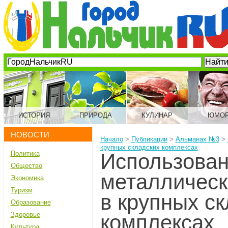
ИСТОРИЯ
ПРИРОДА
КУЛИНАР
ЮМО
НОВОСТИ
Начало
>
Публикации
>
Альманах №3
>
крупных складских комплексах
Политика
Использова
Общество
металлическ
Экономика
Туризм
в крупных с
Образование
Здоровье
комплексах
Культура