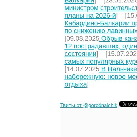
Балкарии
] [23.01.202
министром строительст
планы на 2026-й
] [15.
Кабардино-Балкарии п
по снижению лавинных
[09.08.2025
Обрыв кана
12 пострадавших, один
состоянии
] [15.07.202
самых популярных кур
[14.07.2025
В Нальчике
набережную: новое мес
отдыха
]
Твиты от @gorodnalchik