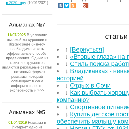
в 2020 году
(10/01/2021)
Альманах №7
статьи
11/07/2025
В условиях
высокой конкуренции в
digital-среде бизнесу
↑
[Вернуться]
необходимо искать
эффективные способы
↓
«Вторые глаза» на
продвижения. Одним из
↓
Стиль поиска работ
таких инструментов
являются рекламные статьи
↓
Владикавказ - невы
— нативный формат
рекламы, который
историей
совмещает в себе
↓
Отдых в Сочи
информативность,
экспертность и
>>>
↓
Как выбрать хорош
компанию?
↓
Спортивное питание
Альманах №5
↓
Купить детское пос
обеспечить малышу ком
01/04/2019
Реклама в
Интернет одно из
↓
Нормы ГТО: от 1931