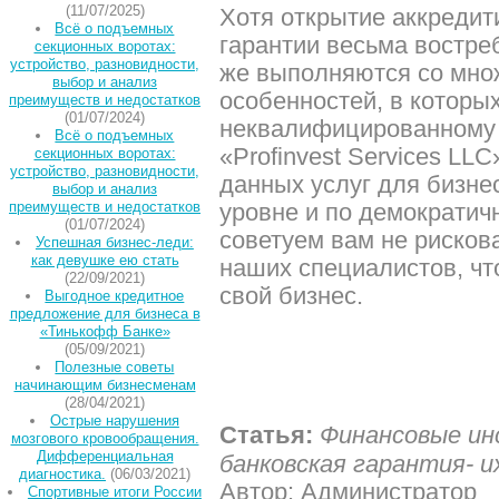
(11/07/2025)
Хотя открытие аккредит
Всё о подъемных
гарантии весьма востре
секционных воротах:
устройство, разновидности,
же выполняются со мно
выбор и анализ
особенностей, в которы
преимуществ и недостатков
(01/07/2024)
неквалифицированному 
Всё о подъемных
«Profinvest Services LL
секционных воротах:
устройство, разновидности,
данных услуг для бизне
выбор и анализ
преимуществ и недостатков
уровне и по демократи
(01/07/2024)
советуем вам не рискова
Успешная бизнес-леди:
как девушке ею стать
наших специалистов, чт
(22/09/2021)
свой бизнес.
Выгодное кредитное
предложение для бизнеса в
«Тинькофф Банке»
(05/09/2021)
Полезные советы
начинающим бизнесменам
(28/04/2021)
Острые нарушения
Статья:
Финансовые ин
мозгового кровообращения.
Дифференциальная
банковская гарантия- 
диагностика.
(06/03/2021)
Автор: Администратор
Спортивные итоги России