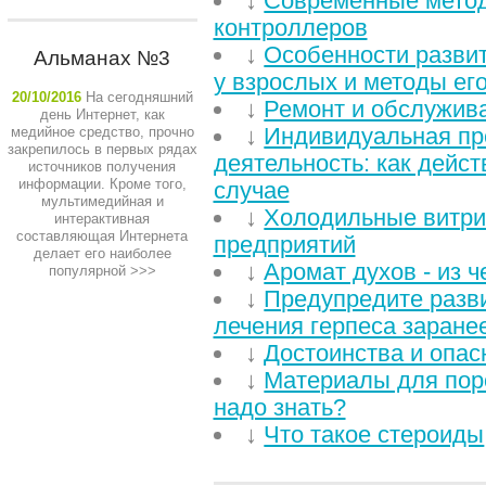
↓
Современные мето
контроллеров
↓
Особенности развит
Альманах №3
у взрослых и методы ег
20/10/2016
На сегодняшний
↓
Ремонт и обслужив
день Интернет, как
↓
Индивидуальная пр
медийное средство, прочно
закрепилось в первых рядах
деятельность: как дейст
источников получения
информации. Кроме того,
случае
мультимедийная и
↓
Холодильные витри
интерактивная
составляющая Интернета
предприятий
делает его наиболее
↓
Аромат духов - из ч
популярной
>>>
↓
Предупредите разв
лечения герпеса заране
↓
Достоинства и опас
↓
Материалы для пор
надо знать?
↓
Что такое стероиды