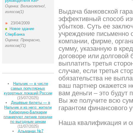
руководителя КБР
Оценка: Великолепно!,
Выдача банковской гара
голосов(1)
эффективный способ из
23/04/2009
убытков. Суть ее заключ
Новое здание
учреждение письменно о
СберБанка
компании, фирме, орган
Оценка: Прекрасно,
голосов(71)
сумму, указанную в кре
договоре или долговой 
выплатить третья сторо
случае, если третья ст
обязательства не выпла
Нальчик — в числе
ваш партнер окажется н
самых популярных
вам деньги – это будут 
курортных локаций России
(15/07/2025)
Вы же получите всю су
Дешёвые билеты — в
гарантом финансового 
Нальчик и из него: жители
Кабардино-Балкарии
планируют летние поездки
Наша квалификация и о
по выгодным ценам
(11/07/2025)
Альманах №7