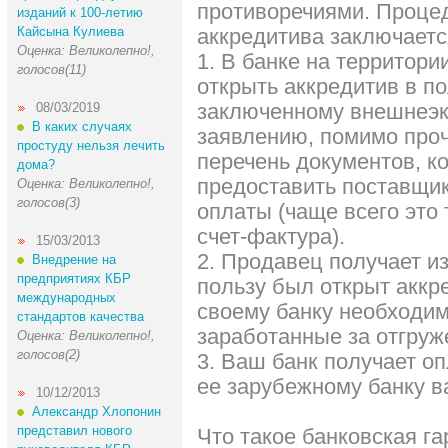
противоречиями. Проце
изданий к 100-летию
Кайсына Кулиева
аккредитива заключает
Оценка: Великолепно!,
1. В банке на территори
голосов(11)
открыть аккредитив в по
заключенному внешнеэко
08/03/2019
В каких случаях
заявлению, помимо проч
простуду нельзя лечить
перечень документов, к
дома?
предоставить поставщик
Оценка: Великолепно!,
голосов(3)
оплаты (чаще всего это
счет-фактура).
15/03/2013
2. Продавец получает из
Внедрение на
предприятиях КБР
пользу был открыт аккр
международных
своему банку необходим
стандартов качества
заработанные за отгруж
Оценка: Великолепно!,
голосов(2)
3. Ваш банк получает оп
ее зарубежному банку в
10/12/2013
Александр Хлопонин
представил нового
Что такое банковская га