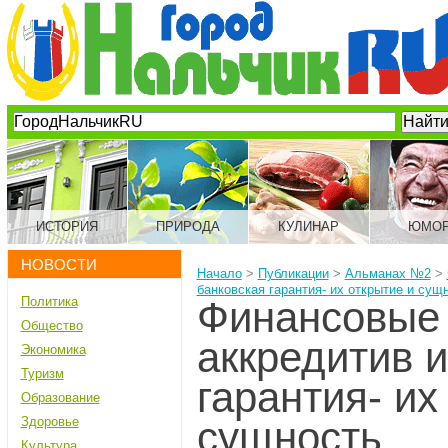
ИСТОРИЯ
ПРИРОДА
КУЛИНАР
ЮМО
НОВОСТИ
Начало
>
Публикации
>
Альманах №2
>
банковская гарантия- их открытие и сущ
Политика
Финансовые
Общество
аккредитив и
Экономика
Туризм
гарантия- их
Образование
Здоровье
сущность
Культура