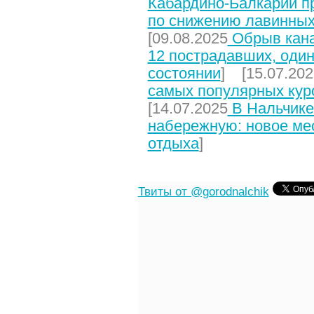
Кабардино-Балкарии п
по снижению лавинных
[09.08.2025
Обрыв кана
12 пострадавших, один
состоянии
] [15.07.202
самых популярных кур
[14.07.2025
В Нальчике
набережную: новое мес
отдыха
]
Твиты от @gorodnalchik