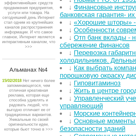
эффективнейших средств
↓
Финансовые инстру
продвижения предприятия,
услуги или товара. На
банковская гарантия- их
сегодняшний день Интернет
↓
«Хорошие шторы» -
стал одним из крупнейших
каналов распространения
↓
Особенности соврем
информации. И что самое
↓
Отп банк вклады - 
главное, Интернет является
интерактивным каналом, что
сбережение финансов
>>>
↓
Перевозка габаритн
холодильников. Дельны
↓
Как выбрать компа
Альманах №4
порошковую окраску ди
15/02/2018
Нет ничего более
↓
Гиповитаминоз
запоминающегося, чем
↓
Жить в центре город
отличная креативная
реклама, которая еще
↓
Управленческий уче
способна удивлять и
управляющий
радовать людей, что
выгодно отличает ее от
↓
Морские контейнер
традиционных вариантов.
Уникальные по своей
↓
Основные моменты
оригинальности идеи,
безопасности зданий
которые бьют точно в
>>>