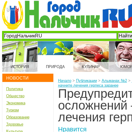
ИСТОРИЯ
ПРИРОДА
КУЛИНАР
ЮМО
НОВОСТИ
Начало
>
Публикации
>
Альманах №2
>
начните лечения герпеса заранее
Политика
Предупредит
Общество
осложнений 
Экономика
Туризм
лечения гер
Образование
Здоровье
Нравится
Культура