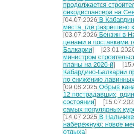
продолжается строите
онкодиспансера на Се
[04.07.2026
В Кабардин
места, где разрешено 
[03.07.2026
Бензин в На
ценами и поставками т
Балкарии
] [23.01.202
министром строительст
планы на 2026-й
] [15.
Кабардино-Балкарии п
по снижению лавинных
[09.08.2025
Обрыв кана
12 пострадавших, один
состоянии
] [15.07.202
самых популярных кур
[14.07.2025
В Нальчике
набережную: новое мес
отдыха
]