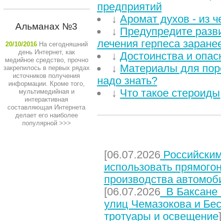
предприятий
↓
Аромат духов - из ч
Альманах №3
↓
Предупредите разв
лечения герпеса заране
20/10/2016
На сегодняшний
день Интернет, как
↓
Достоинства и опас
медийное средство, прочно
↓
Материалы для пор
закрепилось в первых рядах
источников получения
надо знать?
информации. Кроме того,
↓
Что такое стероиды
мультимедийная и
интерактивная
составляющая Интернета
делает его наиболее
популярной
>>>
НЕДАВНИЕ СТАТЬИ
[06.07.2026
Российским
использовать прямого
производства автомоб
[06.07.2026
В Баксане 
улиц Чемазокова и Бес
тротуары и освещение