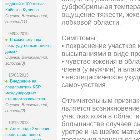
изданий к 100-летию
субфебрильная температ
Кайсына Кулиева
ощущение тяжести, жже
Оценка: Великолепно!,
лобковой области.
голосов(11)
08/03/2019
Симптомы:
В каких случаях
• покраснение участков
простуду нельзя лечить
дома?
высыпаниями в виде пр
Оценка: Великолепно!,
• чувство жжения в обл
голосов(3)
члена (у мужчин) и влаг
15/03/2013
• неспецифическое уху
Внедрение на
самочувствия.
предприятиях КБР
международных
стандартов качества
Отличительным признако
Оценка: Великолепно!,
является возникновени
голосов(2)
участках кожи в области
большинстве случаев с
10/12/2013
Александр Хлопонин
уретре и на шейке матк
представил нового
поражения зависит от м