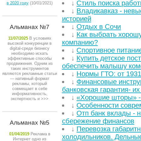
↓
Стиль поиска работ
в 2020 году
(10/01/2021)
↓
Владикавказ - невы
историей
↓
Отдых в Сочи
Альманах №7
↓
Как выбрать хорош
11/07/2025
В условиях
компанию?
высокой конкуренции в
digital-среде бизнесу
↓
Спортивное питание
необходимо искать
↓
Купить детское пос
эффективные способы
продвижения. Одним из
обеспечить малышу ком
таких инструментов
↓
Нормы ГТО: от 1931
являются рекламные статьи
— нативный формат
↓
Финансовые инстру
рекламы, который
банковская гарантия- их
совмещает в себе
информативность,
↓
«Хорошие шторы» -
экспертность и
>>>
↓
Особенности соврем
↓
Отп банк вклады - 
сбережение финансов
Альманах №5
↓
Перевозка габаритн
01/04/2019
Реклама в
холодильников. Дельны
Интернет одно из