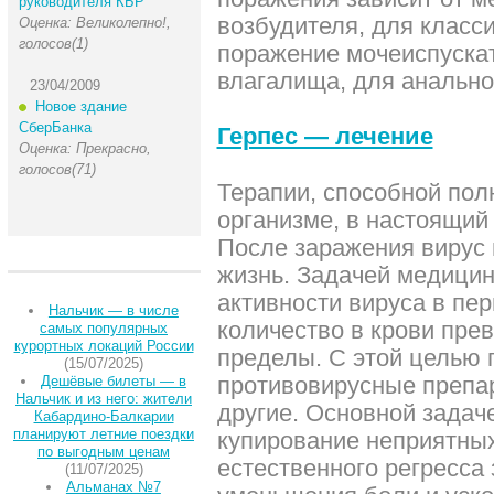
руководителя КБР
возбудителя, для класси
Оценка: Великолепно!,
голосов(1)
поражение мочеиспускат
влагалища, для анально
23/04/2009
Новое здание
СберБанка
Герпес — лечение
Оценка: Прекрасно,
голосов(71)
Терапии, способной пол
организме, в настоящий
После заражения вирус 
жизнь. Задачей медици
активности вируса в пер
Нальчик — в числе
количество в крови пр
самых популярных
курортных локаций России
пределы. С этой целью
(15/07/2025)
противовирусные препа
Дешёвые билеты — в
Нальчик и из него: жители
другие. Основной задач
Кабардино-Балкарии
планируют летние поездки
купирование неприятных
по выгодным ценам
естественного регресса
(11/07/2025)
Альманах №7