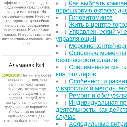
↓
Как выбрать компа
эффективнейших средств
продвижения предприятия,
порошковую окраску ди
услуги или товара. На
↓
Гиповитаминоз
сегодняшний день Интернет
стал одним из крупнейших
↓
Жить в центре город
каналов распространения
информации. И что самое
↓
Управленческий уче
главное, Интернет является
управляющий
интерактивным каналом, что
>>>
↓
Морские контейнер
↓
Основные моменты
безопасности зданий
Альманах №4
↓
Современные мето
контроллеров
15/02/2018
Нет ничего более
запоминающегося, чем
↓
Особенности развит
отличная креативная
у взрослых и методы ег
реклама, которая еще
способна удивлять и
↓
Ремонт и обслужив
радовать людей, что
↓
Индивидуальная пр
выгодно отличает ее от
традиционных вариантов.
деятельность: как дейст
Уникальные по своей
случае
оригинальности идеи,
которые бьют точно в
>>>
↓
Холодильные витри