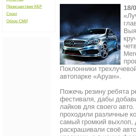
18/
Происшествия КБР
Спорт
«Лу
Обзор СМИ
гла
Выя
кру
чет
Mer
про
Поклонники трехлучевой
автопарке «Аруан».
Пожечь резину ребята р
фестиваля, дабы добави
лайков для своего авто.
проходили различные ко
самый громкий выхлоп, 
раскрашивали своё авт