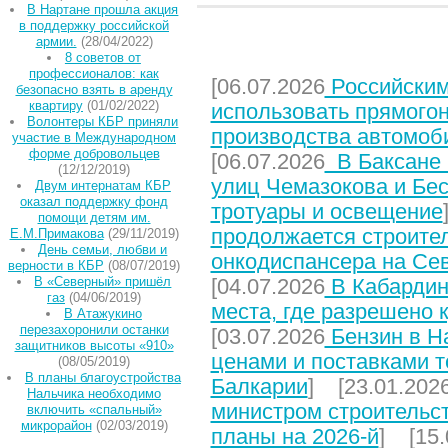
В Нартане прошла акция
в поддержку российской
армии.
(28/04/2022)
НЕДАВНИЕ СТАТЬИ
8 cоветов от
профессионалов: как
[06.07.2026
Российским
безопасно взять в аренду
квартиру
(01/02/2022)
использовать прямого
Волонтеры КБР приняли
производства автомоб
участие в Международном
форме добровольцев
[06.07.2026
В Баксане 
(12/12/2019)
улиц Чемазокова и Бес
Двум интернатам КБР
оказал поддержку фонд
тротуары и освещение
помощи детям им.
продолжается строите
Е.М.Примакова
(29/11/2019)
День семьи, любви и
онкодиспансера на Се
верности в КБР
(08/07/2019)
В «Северный» пришёл
[04.07.2026
В Кабардин
газ
(04/06/2019)
места, где разрешено 
В Атажукино
перезахоронили останки
[03.07.2026
Бензин в На
защитников высоты «910»
ценами и поставками т
(08/05/2019)
В планы благоустройства
Балкарии
] [23.01.202
Нальчика необходимо
министром строительст
включить «спальный»
микрорайон
(02/03/2019)
планы на 2026-й
] [15.