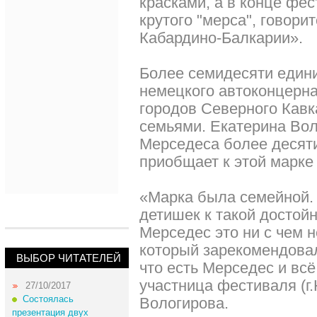
красками, а в конце фес
крутого "мерса", говори
Кабардино-Балкарии».
Более семидесяти едини
немецкого автоконцерна
городов Северного Кав
семьями. Екатерина Вол
Мерседеса более десяти
приобщает к этой марке 
«Марка была семейной
детишек к такой достой
Мерседес это ни с чем 
который зарекомендовал
ВЫБОР ЧИТАТЕЛЕЙ
что есть Мерседес и всё
участница фестиваля (г
27/10/2017
Состоялась
Вологирова.
презентация двух