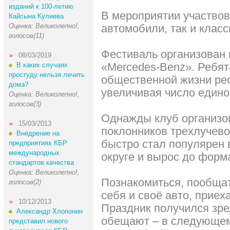
изданий к 100-летию
В мероприятии участво
Кайсына Кулиева
Оценка: Великолепно!,
автомобили, так и класс
голосов(11)
Фестиваль организован 
08/03/2019
«Mercedes-Benz». Ребят
В каких случаях
простуду нельзя лечить
общественной жизни рес
дома?
увеличивая число един
Оценка: Великолепно!,
голосов(3)
Однажды клуб организов
15/03/2013
поклонников трехлучево
Внедрение на
быстро стал популярен 
предприятиях КБР
международных
округе и вырос до форм
стандартов качества
Оценка: Великолепно!,
Познакомиться, пообщат
голосов(2)
себя и своё авто, приех
10/12/2013
Праздник получился зр
Александр Хлопонин
обещают – в следующем
представил нового