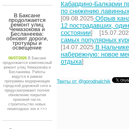
Кабардино-Балкарии п
по снижению лавинных
В Баксане
[09.08.2025
Обрыв кана
продолжается
ремонт улиц
12 пострадавших, один
Чемазокова и
состоянии
] [15.07.202
Бесланеева:
обновят дороги,
самых популярных кур
тротуары и
[14.07.2025
В Нальчике
освещение
набережную: новое мес
06/07/2026
В Баксане
отдыха
]
продолжается комплексный
ремонт улиц Чемазокова и
Бесланеева. Работы
ведутся в рамках
Твиты от @gorodnalchik
программы модернизации
городской дорожной сети и
предусматривают полное
обновление покрытия
проезжей части,
строительство новых
пешеходных зон и
>>>