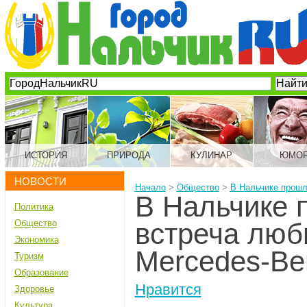
ИСТОРИЯ
ПРИРОДА
КУЛИНАР
ЮМО
НОВОСТИ
Начало
>
Общество
>
В Нальчике прошл
В Нальчике 
Политика
Общество
встреча люб
Экономика
Mercedes-Be
Туризм
Образование
Нравится
Здоровье
Культура