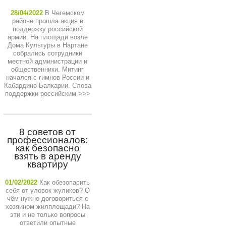
28/04/2022
В Чегемском
районе прошла акция в
поддержку российской
армии. На площади возле
Дома Культуры в Нартане
собрались сотрудники
местной администрации и
общественники. Митинг
начался с гимнов России и
Кабардино-Балкарии. Слова
поддержки российским
>>>
8 cоветов от
профессионалов:
как безопасно
взять в аренду
квартиру
01/02/2022
Как обезопасить
себя от уловок жуликов? О
чём нужно договориться с
хозяином жилплощади? На
эти и не только вопросы
ответили опытные