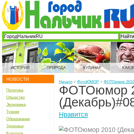
ИСТОРИЯ
ПРИРОДА
КУЛИНАР
ЮМО
НОВОСТИ
Начало
>
ФотоЮМОР
>
ФОТОюмор 2010 
ФОТОюмор 
Политика
Общество
(Декабрь)#0
Экономика
Туризм
Нравится
Образование
Здоровье
Культура