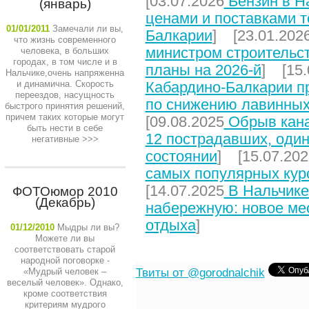
[03.07.2026
Бензин в На
(январь)
ценами и поставками т
01/01/2011
Замечали ли вы,
Балкарии
] [23.01.202
что жизнь современного
министром строительст
человека, в больших
городах, в том числе и в
планы на 2026-й
] [15.
Нальчике,очень напряженна
и динамична. Скорость
Кабардино-Балкарии п
переездов, насущность
по снижению лавинных
быстрого принятия решений,
причем таких которые могут
[09.08.2025
Обрыв кана
быть нести в себе
12 пострадавших, один
негативные
>>>
состоянии
] [15.07.202
самых популярных кур
[14.07.2025
В Нальчике
ФОТОюмор 2010
(Декабрь)
набережную: новое мес
отдыха
]
01/12/2010
Мыдры ли вы?
Можете ли вы
соответствовать старой
народной поговорке -
«Мудрый человек –
Твиты от @gorodnalchik
веселый человек». Однако,
кроме соответствия
критериям мудрого