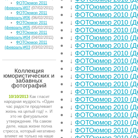
ФОТОюмор 2011
↓
ФОТОюмор 2010 (Д
(февраль)#07
(07/02/2011)
ФОТОюмор 2011
↓
ФОТОюмор 2010 (Д
(февраль)#06
(06/02/2011)
↓
ФОТОюмор 2010 (Д
ФОТОюмор 2011
(февраль)#05
(05/02/2011)
↓
ФОТОюмор 2010 (Д
ФОТОюмор 2011
↓
ФОТОюмор 2010 (Д
(февраль)#04
(04/02/2011)
ФОТОюмор 2011
↓
ФОТОюмор 2010 (Д
(февраль)#03
(03/02/2011)
↓
ФОТОюмор 2010 (Д
↓
ФОТОюмор 2010 (Де
↓
ФОТОюмор 2010 (Д
Коллекция
юмористических и
↓
ФОТОюмор 2010 (Д
забавных
↓
ФОТОюмор 2010 (Д
фотографий
↓
ФОТОюмор 2010 (Д
10/10/2013
Как гласит
↓
ФОТОюмор 2010 (Д
народная мудрость «Один
↓
ФОТОюмор 2010 (Д
час радости продлевает
жизнь на целый год! ». И
↓
ФОТОюмор 2010 (Д
это не фигуральное
↓
ФОТОюмор 2010 (Д
утверждение. На самом
деле, наша жизни полна
↓
ФОТОюмор 2010 (Д
стресса, который негативно
влияет не только на наше
↓
ФОТОюмор 2010 (Д