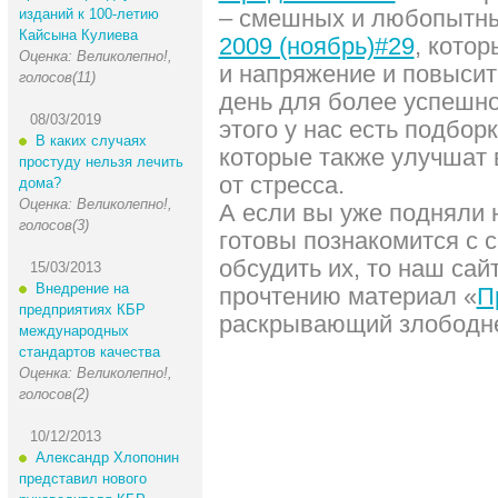
– смешных и любопытн
изданий к 100-летию
Кайсына Кулиева
2009 (ноябрь)#29
, котор
Оценка: Великолепно!,
и напряжение и повысит
голосов(11)
день для более успешно
08/03/2019
этого у нас есть подбор
В каких случаях
которые также улучшат 
простуду нельзя лечить
от стресса.
дома?
Оценка: Великолепно!,
А если вы уже подняли 
голосов(3)
готовы познакомится с 
обсудить их, то наш сай
15/03/2013
Внедрение на
прочтению материал «
П
предприятиях КБР
раскрывающий злободне
международных
стандартов качества
Оценка: Великолепно!,
голосов(2)
10/12/2013
Александр Хлопонин
представил нового