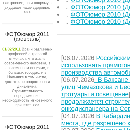
настроение, но и напрямую
↓
ФОТОюмор 2010 (Д
ухудшает наше здоровье.
>>>
↓
ФОТОюмор 2010 (Д
↓
ФОТОюмор 2010 (Д
ФОТОюмор 2011
(февраль)
НЕДАВНИЕ СТАТЬИ
01/02/2011
Врачи различных
профессий с тревогой
[06.07.2026
Российским
отмечают, что жизнь
современного человека, в
использовать прямого
современном социуме, в
производства автомоб
больших городах, и в
Нальчике в том числе,
[06.07.2026
В Баксане 
достаточно напряженна и
улиц Чемазокова и Бес
динамична.
Стремительность
тротуары и освещение
передвижения,
продолжается строите
необходимость мгновенного
принятия
>>>
онкодиспансера на Се
[04.07.2026
В Кабардин
места, где разрешено 
ФОТОюмор 2011