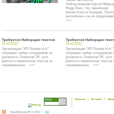
Хайгер,микроавтобусов Мерсе
Форд,Пежо, Газ, минивэнов
бизнес-класса Хуандай, Тоуота
республике и за ее пределами!.
>>>
Требуется Наборщик текстов
Требуется Наборщик текс
15-10-2022
15-10-2022
Организация "ИП Попова Н.Н."
Организация "ИП Попова Н.Н."
открывает набор сотрудников на
открывает набор сотрудников 
должность Оператор ПК, суть
должность Оператор ПК, суть
работы в перепечатке текстов из
работы в перепечатке текстов 
сканированных... >>>
сканированных... >>>
Нальчик
История
Прир
ГородНальчик.RU © 2011 |
BS