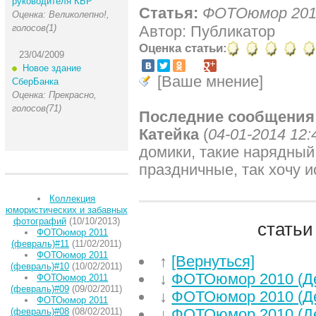
руководителя КБР
Статья:
ФОТОюмор 2010
Оценка: Великолепно!,
голосов(1)
Автор: Публикатор
Оценка статьи:
23/04/2009
Новое здание
[Ваше мнение]
СберБанка
Оценка: Прекрасно,
голосов(71)
Последние сообщения
Катейка
(
04-01-2014 12:
домики, такие нарядный
праздничные, так хочу и
Коллекция
юмористических и забавных
фотографий
(10/10/2013)
статьи
ФОТОюмор 2011
(февраль)#11
(11/02/2011)
ФОТОюмор 2011
↑
[Вернуться]
(февраль)#10
(10/02/2011)
↓
ФОТОюмор 2010 (Д
ФОТОюмор 2011
(февраль)#09
(09/02/2011)
↓
ФОТОюмор 2010 (Д
ФОТОюмор 2011
↓
ФОТОюмор 2010 (Д
(февраль)#08
(08/02/2011)