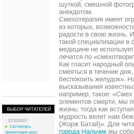
шуткой, смешной фото
анекдотом.
Смехотерапия имеет ог
из которых, возможност
радости в свою жизнь. И
такой специализации в
медицине не использует
лечатся по «смехотвор
Как гласит народный оп
смеяться в течение дня,
беспокоить желудок». Н
высказывания известны
например, такое: «Смех 
элементов смерти, мы 
жизнь; тогда как вступая
ВЫБОР ЧИТАТЕЛЕЙ
мудрость велит нам беж
27/10/2017
(Жорж Батай)». Для чит
Состоялась
города Нальчик
мы собр
презентация двух