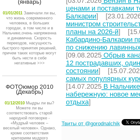
[03.07.2026
Бензин в На
(январь)
ценами и поставками т
01/01/2011
Замечали ли вы,
Балкарии
] [23.01.202
что жизнь современного
министром строительст
человека, в больших
городах, в том числе и в
планы на 2026-й
] [15.
Нальчике,очень напряженна
и динамична. Скорость
Кабардино-Балкарии п
переездов, насущность
по снижению лавинных
быстрого принятия решений,
причем таких которые могут
[09.08.2025
Обрыв кана
быть нести в себе
12 пострадавших, один
негативные
>>>
состоянии
] [15.07.202
самых популярных кур
[14.07.2025
В Нальчике
ФОТОюмор 2010
(Декабрь)
набережную: новое мес
отдыха
]
01/12/2010
Мыдры ли вы?
Можете ли вы
соответствовать старой
народной поговорке -
«Мудрый человек –
Твиты от @gorodnalchik
веселый человек». Однако,
кроме соответствия
критериям мудрого