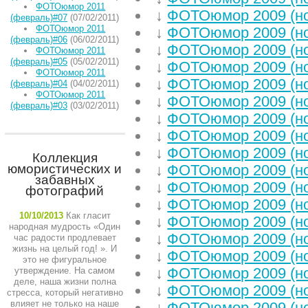
ФОТОюмор 2011
↓
ФОТОюмор 2009 (н
(февраль)#07
(07/02/2011)
ФОТОюмор 2011
↓
ФОТОюмор 2009 (но
(февраль)#06
(06/02/2011)
↓
ФОТОюмор 2009 (н
ФОТОюмор 2011
(февраль)#05
(05/02/2011)
↓
ФОТОюмор 2009 (н
ФОТОюмор 2011
↓
ФОТОюмор 2009 (н
(февраль)#04
(04/02/2011)
ФОТОюмор 2011
↓
ФОТОюмор 2009 (н
(февраль)#03
(03/02/2011)
↓
ФОТОюмор 2009 (н
↓
ФОТОюмор 2009 (н
↓
ФОТОюмор 2009 (н
Коллекция
юмористических и
↓
ФОТОюмор 2009 (н
забавных
↓
ФОТОюмор 2009 (н
фотографий
↓
ФОТОюмор 2009 (н
10/10/2013
Как гласит
↓
ФОТОюмор 2009 (н
народная мудрость «Один
↓
ФОТОюмор 2009 (н
час радости продлевает
жизнь на целый год! ». И
↓
ФОТОюмор 2009 (н
это не фигуральное
↓
ФОТОюмор 2009 (н
утверждение. На самом
деле, наша жизни полна
↓
ФОТОюмор 2009 (н
стресса, который негативно
влияет не только на наше
↓
ФОТОюмор 2009 (н