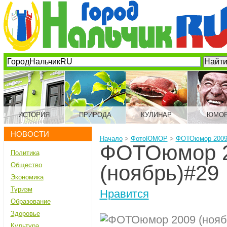
ИСТОРИЯ
ПРИРОДА
КУЛИНАР
ЮМО
НОВОСТИ
Начало
>
ФотоЮМОР
>
ФОТОюмор 2009 
ФОТОюмор 
Политика
Общество
(ноябрь)#29
Экономика
Туризм
Нравится
Образование
Здоровье
Культура