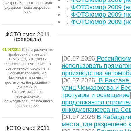
настроение, но и напрямую
↓
ФОТОюмор 2009 (н
ухудшает наше здоровье.
>>>
↓
ФОТОюмор 2009 (н
↓
ФОТОюмор 2009 (н
ФОТОюмор 2011
(февраль)
НЕДАВНИЕ СТАТЬИ
01/02/2011
Врачи различных
профессий с тревогой
[06.07.2026
Российским
отмечают, что жизнь
современного человека, в
использовать прямого
современном социуме, в
производства автомоб
больших городах, и в
Нальчике в том числе,
[06.07.2026
В Баксане 
достаточно напряженна и
улиц Чемазокова и Бес
динамична.
Стремительность
тротуары и освещение
передвижения,
продолжается строите
необходимость мгновенного
принятия
>>>
онкодиспансера на Се
[04.07.2026
В Кабардин
места, где разрешено 
ФОТОюмор 2011