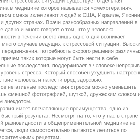
ения стрессовых ситуаций существует отдельная
ина в медицине которое называется «смехотерапия».
твом смеха излечивают людей в США, Израиле, Японии
и других странах. Врачи разнообразных направлений в
 давно и много говорят о том, что у человека
ности в течении всего лишь одного дня возникает
 много случаев ведущих к стрессовой ситуации. Высок
и передвижения, потребность скорого решения различны
причем таких которые могут быть нести в себе
ельные последствия, поддерживает в человеке непрерыв
уровень стресса. Который способен ухудшить настроен
твие человека и нанести вред здоровью.
все негативные последствия стресса можно уменьшить
ишь смешной фотографией, шуткой, дружеским словом 
м анекдотом.
рапия имеет впечатляющие преимущества, одно из
 быстрый результат. Несмотря на то, что у нас в стране 
ой разновидности в общеприменительной медицине не
уется, люди самостоятельно пытаются лечиться по
ворительным» рецептам.