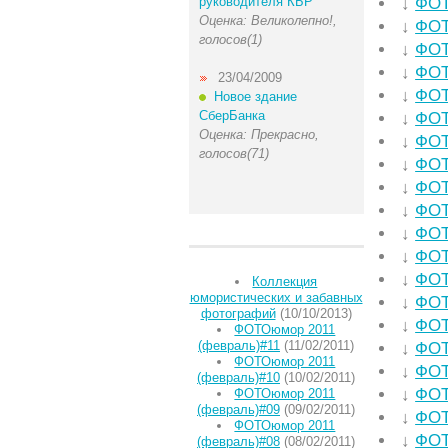
руководителя КБР
↓
ФОТ
Оценка: Великолепно!,
↓
ФОТ
голосов(1)
↓
ФОТ
↓
ФОТ
23/04/2009
↓
ФОТ
Новое здание
СберБанка
↓
ФОТ
Оценка: Прекрасно,
↓
ФОТ
голосов(71)
↓
ФОТ
↓
ФОТ
↓
ФОТ
↓
ФОТ
↓
ФОТ
↓
ФОТ
Коллекция
юмористических и забавных
↓
ФОТ
фотографий
(10/10/2013)
↓
ФОТ
ФОТОюмор 2011
(февраль)#11
(11/02/2011)
↓
ФОТ
ФОТОюмор 2011
↓
ФОТ
(февраль)#10
(10/02/2011)
↓
ФОТ
ФОТОюмор 2011
(февраль)#09
(09/02/2011)
↓
ФОТ
ФОТОюмор 2011
↓
ФОТ
(февраль)#08
(08/02/2011)