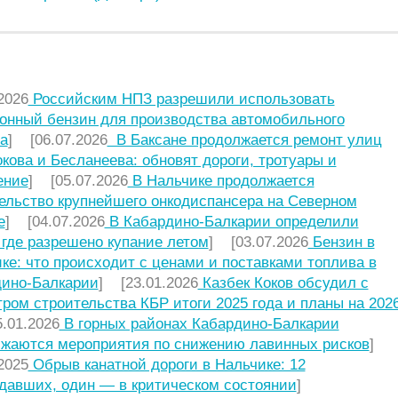
НИЕ СТАТЬИ
2026
Российским НПЗ разрешили использовать
онный бензин для производства автомобильного
а
] [06.07.2026
В Баксане продолжается ремонт улиц
кова и Бесланеева: обновят дороги, тротуары и
ение
] [05.07.2026
В Нальчике продолжается
ельство крупнейшего онкодиспансера на Северном
е
] [04.07.2026
В Кабардино-Балкарии определили
 где разрешено купание летом
] [03.07.2026
Бензин в
ке: что происходит с ценами и поставками топлива в
ино-Балкарии
] [23.01.2026
Казбек Коков обсудил с
ром строительства КБР итоги 2025 года и планы на 2026
.01.2026
В горных районах Кабардино-Балкарии
жаются мероприятия по снижению лавинных рисков
]
2025
Обрыв канатной дороги в Нальчике: 12
давших, один — в критическом состоянии
]