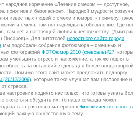
сит народное изречение «Лечение смехом — доступное,
е, приятное и безопасное». Народной мудрости созвуч
ния известных людей о смехе и юморе, к примеру, такое
 желчи и смеха, там нет надежды на обновление. Где не
в, там нет и настоящей любви к человечеству. (Дмитри
ч Писарев)». Для читателей
новостного сайта города
а
мы подобрали собрание фотоюмора – смешных и
тных фотографий
ФОТОюмор 2010 (февраль)#27
, котор
вам уменьшить стресс и напряжение, а так же поднять
пособность на оставшийся день для более плодотворно
ности. Помимо этого сайт может предложить подборку
 (26/12/2009)
, которые также улучшат вам настроение и
 от стресса.
е настроение поднято настолько, что готовы узнать бо
ые сюжеты и обсудить их, то наша команда может
ендовать к прочтению материал «
Экономические новост
ающий важную общественную тему.