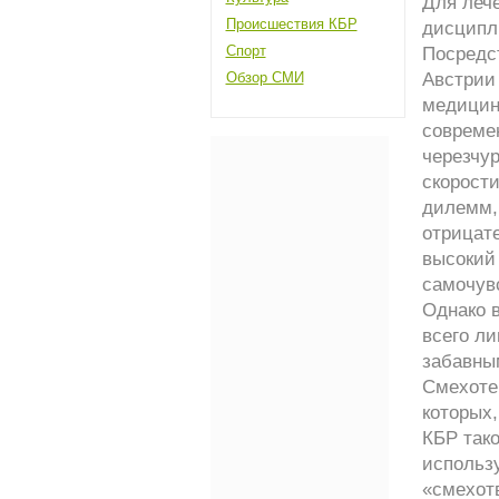
Для леч
Происшествия КБР
дисципл
Спорт
Посредс
Обзор СМИ
Австрии 
медицине
современ
черезчур
скорост
дилемм, 
отрицат
высокий 
самочувс
Однако 
всего л
забавны
Смехоте
которых,
КБР так
использ
«смехот