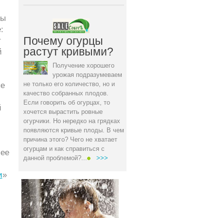
ны
:
Почему огурцы
т
растут кривыми?
й
Получение хорошего
урожая подразумеваем
не только его количество, но и
ые
качество собранных плодов.
Если говорить об огурцах, то
й
хочется вырастить ровные
огурчики. Но нередко на грядках
появляются кривые плоды. В чем
причина этого? Чего не хватает
огурцам и как справиться с
лее
данной проблемой?...
>>>
и
»