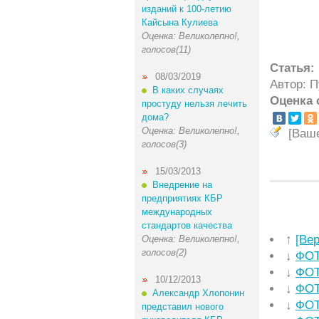
изданий к 100-летию
Кайсына Кулиева
Оценка: Великолепно!,
голосов(11)
Статья:
08/03/2019
Автор: 
В каких случаях
Оценка 
простуду нельзя лечить
дома?
Оценка: Великолепно!,
[Ваш
голосов(3)
15/03/2013
Внедрение на
предприятиях КБР
международных
стандартов качества
↑
[Ве
Оценка: Великолепно!,
голосов(2)
↓
ФОТ
↓
ФОТ
10/12/2013
↓
ФОТ
Александр Хлопонин
↓
ФОТ
представил нового