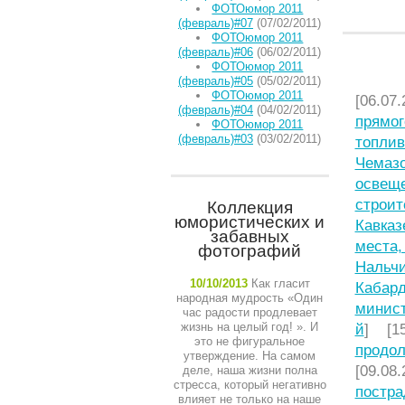
ФОТОюмор 2011
(февраль)#07
(07/02/2011)
ФОТОюмор 2011
(февраль)#06
(06/02/2011)
ФОТОюмор 2011
НЕДАВ
(февраль)#05
(05/02/2011)
ФОТОюмор 2011
[06.07.
(февраль)#04
(04/02/2011)
прямог
ФОТОюмор 2011
(февраль)#03
(03/02/2011)
топлив
Чемазо
освещ
строит
Коллекция
юмористических и
Кавказ
забавных
места,
фотографий
Нальчи
10/10/2013
Как гласит
Кабард
народная мудрость «Один
минист
час радости продлевает
жизнь на целый год! ». И
й
] [15
это не фигуральное
продол
утверждение. На самом
[09.08.
деле, наша жизни полна
стресса, который негативно
постра
влияет не только на наше