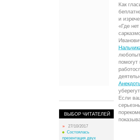
Как гла
беплатно
и изрече
«Где нет
сарказмо
Иванови
Нальчик
любопы
помогут 
работос
деятель
Анекдоты
уберегут
Если ваш
серьезн
пореком
ВЫБОР ЧИТАТЕЛЕЙ
показыв
27/10/2017
Состоялась
презентация двух