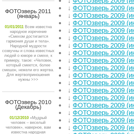
↓
ФОТОзверь 2009 (и
↓
ФОТОзверь 2009 (и
ФОТОзверь 2011
↓
ФОТОзверь 2009 (и
(январь)
↓
ФОТОзверь 2009 (и
01/01/2011
Всем известна
↓
ФОТОзверь 2009 (и
народное изречение
«Смехом достигается
↓
ФОТОзверь 2009 (и
гармония души и тела».
↓
ФОТОзверь 2009 (и
Народной мудрости
созвучны и слова известных
↓
ФОТОзверь 2009 (и
людей о юморе и смехе, к
↓
ФОТОзверь 2009 (и
примеру, такое: «Человек,
который смеется, более
↓
ФОТОзверь 2009 (и
смешон, нежели его жертва.
↓
ФОТОзверь 2009 (и
Для жертвоприношения
нужны
>>>
↓
ФОТОзверь 2009 (и
↓
ФОТОзверь 2009 (и
↓
ФОТОзверь 2009 (и
ФОТОзверь 2010
↓
ФОТОзверь 2009 (и
(Декабрь)
↓
ФОТОзверь 2009 (и
01/12/2010
«Мудрый
↓
ФОТОзверь 2009 (и
человек – веселый
↓
ФОТОзверь 2009 (и
человек», наверное, вам
известна народная