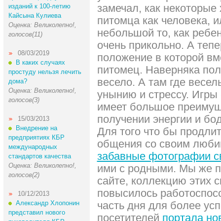
замечал, как некоторые 
изданий к 100-летию
Кайсына Кулиева
питомца как человека, и
Оценка: Великолепно!,
небольшой то, как ребен
голосов(11)
очень прикольно. А тепе
08/03/2019
положение в которой вме
В каких случаях
питомец. Наверняка пол
простуду нельзя лечить
весело. А там где весел
дома?
Оценка: Великолепно!,
унынию и стрессу. Игр
голосов(3)
имеет большое преимущ
получении энергии и бод
15/03/2013
Внедрение на
Для того что бы продли
предприятиях КБР
общения со своим люби
международных
забавные фотографии с
стандартов качества
Оценка: Великолепно!,
ими с родными. Мы же 
голосов(2)
сайте, коллекцию этих с
повысилось работоспос
10/12/2013
Александр Хлопонин
часть дня для более ус
представил нового
посетителей
портала но