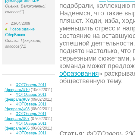
руководителя КБР
подобрали, коллекцию п
Оценка: Великолепно!,
Надеемся, что такие вы
голосов(1)
пляшет. Ходи, изба, ход
23/04/2009
уменьшить стресс и нап
Новое здание
состояние на оставшуюс
СберБанка
Оценка: Прекрасно,
успешной деятельности.
голосов(71)
поднято настолько, что 
серьезными сюжетами, и
команда может предлож
образования
» раскрыв
общественную тему.
ФОТОзверь 2011
(февраль)#10
(10/02/2011)
ФОТОзверь 2011
(февраль)#09
(09/02/2011)
ФОТОзверь 2011
(февраль)#08
(08/02/2011)
ФОТОзверь 2011
(февраль)#07
(07/02/2011)
ФОТОзверь 2011
(февраль)#06
(06/02/2011)
Статья:
ФОТОзверь 200
ФОТОзверь 2011