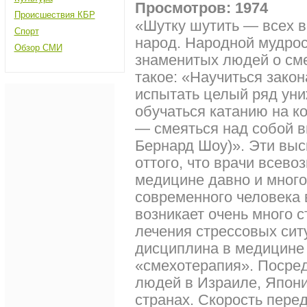
Просмотров: 1974
Происшествия КБР
«Шутку шутить — всех ве
Спорт
народ. Народной мудрос
Обзор СМИ
знаменитых людей о сме
такое: «Научиться зако
испытать целый ряд уни
обучаться катанию на к
— смеяться над собой в
Бернард Шоу)». Эти вы
оттого, что врачи всев
медицине давно и много 
современного человека 
возникает очень много 
лечения стрессовых сит
дисциплина в медицине 
«смехотерапия». Посре
людей в Израиле, Япони
странах. Скорость пере