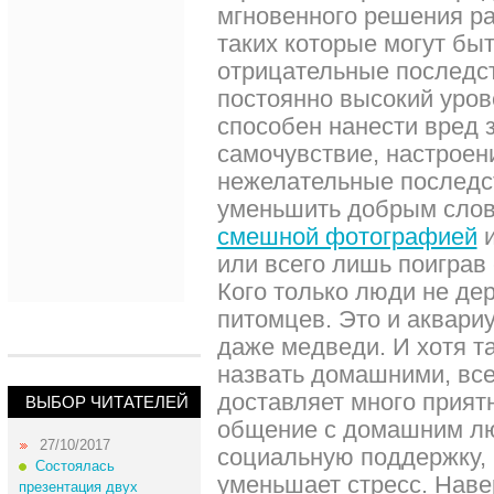
мгновенного решения р
таких которые могут быт
отрицательные последст
постоянно высокий уров
способен нанести вред 
самочувствие, настроен
нежелательные последс
уменьшить добрым слов
смешной фотографией
и
или всего лишь поиграв
Кого только люди не де
питомцев. Это и аквари
даже медведи. И хотя т
назвать домашними, все
доставляет много прият
ВЫБОР ЧИТАТЕЛЕЙ
общение с домашним л
27/10/2017
социальную поддержку, 
Состоялась
уменьшает стресс. Наве
презентация двух