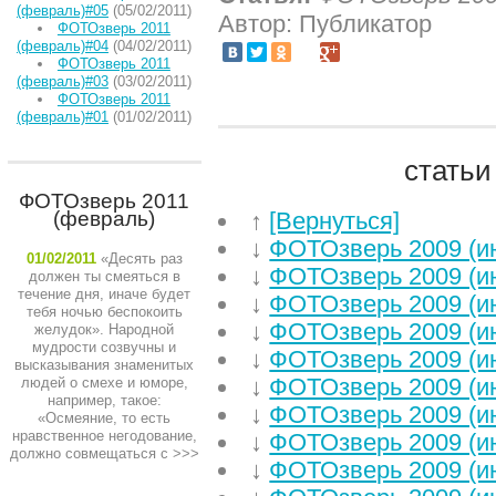
(февраль)#05
(05/02/2011)
Автор: Публикатор
ФОТОзверь 2011
(февраль)#04
(04/02/2011)
ФОТОзверь 2011
(февраль)#03
(03/02/2011)
ФОТОзверь 2011
(февраль)#01
(01/02/2011)
статьи
ФОТОзверь 2011
(февраль)
↑
[Вернуться]
↓
ФОТОзверь 2009 (и
01/02/2011
«Десять раз
↓
ФОТОзверь 2009 (и
должен ты смеяться в
течение дня, иначе будет
↓
ФОТОзверь 2009 (и
тебя ночью беспокоить
↓
ФОТОзверь 2009 (и
желудок». Народной
мудрости созвучны и
↓
ФОТОзверь 2009 (и
высказывания знаменитых
↓
ФОТОзверь 2009 (и
людей о смехе и юморе,
например, такое:
↓
ФОТОзверь 2009 (и
«Осмеяние, то есть
нравственное негодование,
↓
ФОТОзверь 2009 (и
должно совмещаться с
>>>
↓
ФОТОзверь 2009 (и