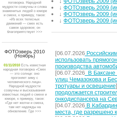
↓
ФОТОзверь 2009 (и
поговорка. Народной
↓
ФОТОзверь 2009 (и
мудрости созвучны и слова
знаменитых людей о юморе
↓
ФОТОзверь 2009 (и
и смехе, к примеру, такое:
«Из всех телесных
↓
ФОТОзверь 2009 (и
движений — смех есть
самое здоровое; он
благоприятствует
>>>
НЕДАВНИЕ СТАТЬИ
ФОТОзверь 2010
[06.07.2026
Российским
(Ноябрь)
использовать прямого
производства автомоб
01/11/2010
Есть известная
народная поговорка «Смех
[06.07.2026
В Баксане 
— это солнце: оно
прогоняет зиму с
улиц Чемазокова и Бес
человеческого лица».
тротуары и освещение
Народной мудрости
созвучны и высказывания
продолжается строите
известных людей о смехе и
онкодиспансера на Се
юморе, к примеру, такое:
«Где нет желчи и смеха,
[04.07.2026
В Кабардин
там нет надежды на
места, где разрешено 
обновление. Где
>>>