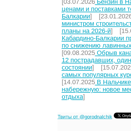
[03.07.2026
Бензин в На
ценами и поставками т
Балкарии
] [23.01.202
министром строительст
планы на 2026-й
] [15.
Кабардино-Балкарии п
по снижению лавинных
[09.08.2025
Обрыв кана
12 пострадавших, один
состоянии
] [15.07.202
самых популярных кур
[14.07.2025
В Нальчике
набережную: новое мес
отдыха
]
Твиты от @gorodnalchik