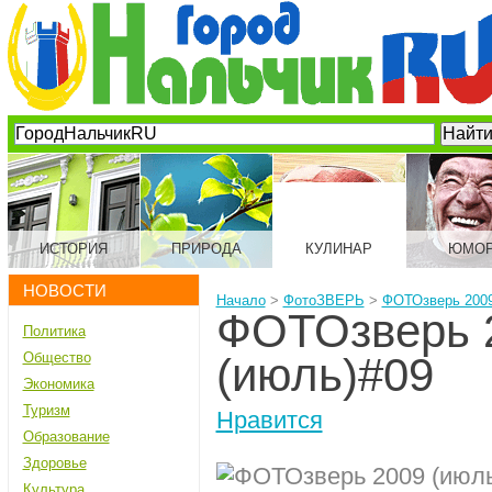
ИСТОРИЯ
ПРИРОДА
КУЛИНАР
ЮМО
НОВОСТИ
Начало
>
ФотоЗВЕРЬ
>
ФОТОзверь 2009
ФОТОзверь 
Политика
Общество
(июль)#09
Экономика
Туризм
Нравится
Образование
Здоровье
Культура