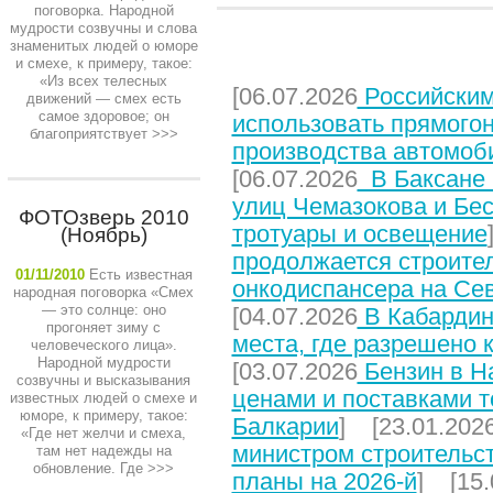
поговорка. Народной
мудрости созвучны и слова
знаменитых людей о юморе
НЕДАВНИЕ СТАТЬИ
и смехе, к примеру, такое:
«Из всех телесных
[06.07.2026
Российским
движений — смех есть
самое здоровое; он
использовать прямого
благоприятствует
>>>
производства автомоб
[06.07.2026
В Баксане 
улиц Чемазокова и Бес
ФОТОзверь 2010
тротуары и освещение
(Ноябрь)
продолжается строите
01/11/2010
Есть известная
онкодиспансера на Се
народная поговорка «Смех
— это солнце: оно
[04.07.2026
В Кабардин
прогоняет зиму с
места, где разрешено 
человеческого лица».
Народной мудрости
[03.07.2026
Бензин в На
созвучны и высказывания
ценами и поставками т
известных людей о смехе и
юморе, к примеру, такое:
Балкарии
] [23.01.202
«Где нет желчи и смеха,
министром строительст
там нет надежды на
обновление. Где
>>>
планы на 2026-й
] [15.