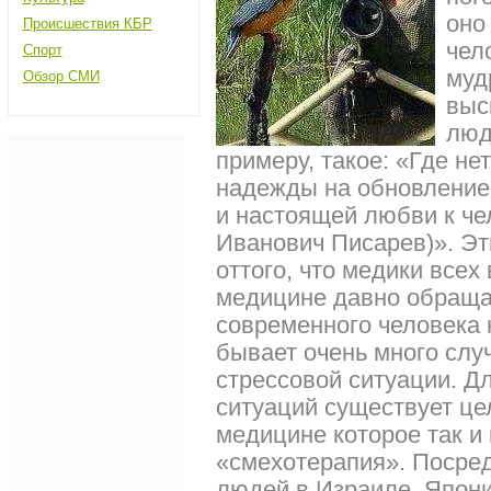
оно
Происшествия КБР
чел
Спорт
муд
Обзор СМИ
выс
люд
примеру, такое: «Где нет
надежды на обновление.
и настоящей любви к че
Иванович Писарев)». Э
оттого, что медики все
медицине давно обращаю
современного человека 
бывает очень много слу
стрессовой ситуации. Д
ситуаций существует це
медицине которое так и
«смехотерапия». Посре
людей в Израиле, Япони