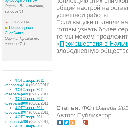
коллекцию этих снимков
руководителя КБР
Оценка: Великолепно!,
общий настрой на оста
голосов(1)
успешной работы.
Если вы уже подняли на
23/04/2009
Новое здание
готовы узнать более сер
СберБанка
то мы можем предложит
Оценка: Прекрасно,
«
Происшествия в Нальч
голосов(71)
злободневную обществе
ФОТОзверь 2011
(февраль)#10
(10/02/2011)
ФОТОзверь 2011
(февраль)#09
(09/02/2011)
ФОТОзверь 2011
(февраль)#08
(08/02/2011)
Статья:
ФОТОзверь 201
ФОТОзверь 2011
(февраль)#07
(07/02/2011)
Автор: Публикатор
ФОТОзверь 2011
(февраль)#06
(06/02/2011)
ФОТОзверь 2011