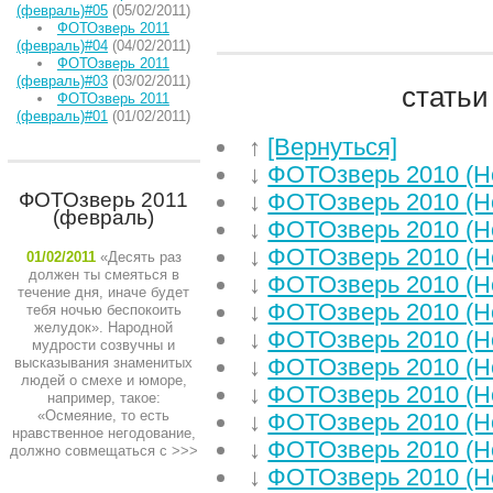
(февраль)#05
(05/02/2011)
ФОТОзверь 2011
(февраль)#04
(04/02/2011)
ФОТОзверь 2011
(февраль)#03
(03/02/2011)
статьи
ФОТОзверь 2011
(февраль)#01
(01/02/2011)
↑
[Вернуться]
↓
ФОТОзверь 2010 (Н
ФОТОзверь 2011
↓
ФОТОзверь 2010 (Н
(февраль)
↓
ФОТОзверь 2010 (Н
↓
ФОТОзверь 2010 (Н
01/02/2011
«Десять раз
должен ты смеяться в
↓
ФОТОзверь 2010 (Н
течение дня, иначе будет
↓
ФОТОзверь 2010 (Н
тебя ночью беспокоить
желудок». Народной
↓
ФОТОзверь 2010 (Н
мудрости созвучны и
↓
ФОТОзверь 2010 (Н
высказывания знаменитых
людей о смехе и юморе,
↓
ФОТОзверь 2010 (Н
например, такое:
«Осмеяние, то есть
↓
ФОТОзверь 2010 (Н
нравственное негодование,
↓
ФОТОзверь 2010 (Н
должно совмещаться с
>>>
↓
ФОТОзверь 2010 (Н