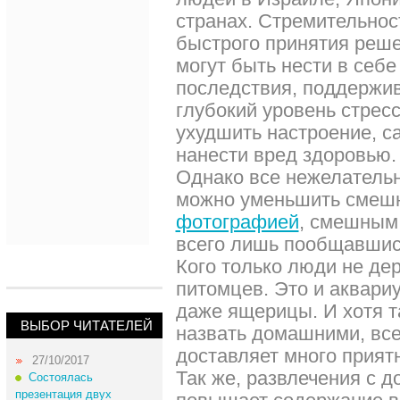
странах. Стремительнос
быстрого принятия реше
могут быть нести в себ
последствия, поддержив
глубокий уровень стрес
ухудшить настроение, с
нанести вред здоровью.
Однако все нежелатель
можно уменьшить смеш
фотографией
, смешным
всего лишь пообщавши
Кого только люди не де
питомцев. Это и аквари
даже ящерицы. И хотя т
ВЫБОР ЧИТАТЕЛЕЙ
назвать домашними, все
доставляет много прият
27/10/2017
Так же, развлечения с
Состоялась
презентация двух