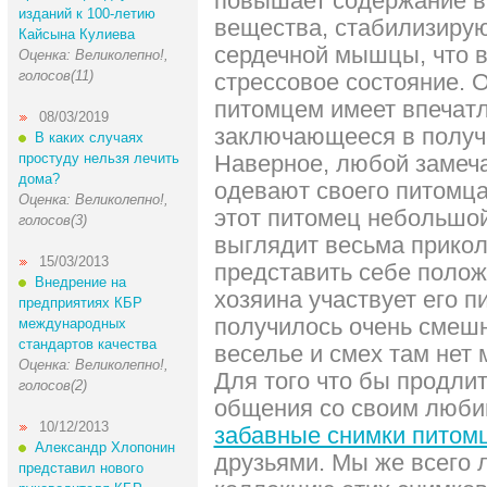
повышает содержание в 
изданий к 100-летию
вещества, стабилизиру
Кайсына Кулиева
сердечной мышцы, что 
Оценка: Великолепно!,
голосов(11)
стрессовое состояние.
питомцем имеет впечат
08/03/2019
заключающееся в получе
В каких случаях
простуду нельзя лечить
Наверное, любой замеча
дома?
одевают своего питомца 
Оценка: Великолепно!,
этот питомец небольшой 
голосов(3)
выглядит весьма прикол
15/03/2013
представить себе полож
Внедрение на
хозяина участвует его 
предприятиях КБР
получилось очень смешн
международных
стандартов качества
веселье и смех там нет 
Оценка: Великолепно!,
Для того что бы продли
голосов(2)
общения со своим люби
10/12/2013
забавные снимки питом
Александр Хлопонин
друзьями. Мы же всего 
представил нового