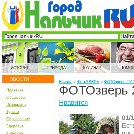
ИСТОРИЯ
ПРИРОДА
КУЛИНАР
ЮМО
НОВОСТИ
Начало
>
ФотоЗВЕРЬ
>
ФОТОзверь 2010
ФОТОзверь 2
Политика
Общество
Нравится
Экономика
Туризм
01/
Образование
Ест
Здоровье
пог
Культура