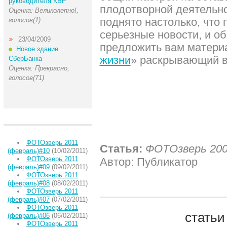
руководителя КБР
плодотворной деятельно
Оценка: Великолепно!,
поднято настолько, что 
голосов(1)
серьезные новости, и об
23/04/2009
предложить вам матери
Новое здание
жизни
» раскрывающий в
СберБанка
Оценка: Прекрасно,
голосов(71)
ФОТОзверь 2011
Статья:
ФОТОзверь 200
(февраль)#10
(10/02/2011)
ФОТОзверь 2011
Автор: Публикатор
(февраль)#09
(09/02/2011)
ФОТОзверь 2011
(февраль)#08
(08/02/2011)
ФОТОзверь 2011
(февраль)#07
(07/02/2011)
ФОТОзверь 2011
статьи
(февраль)#06
(06/02/2011)
ФОТОзверь 2011