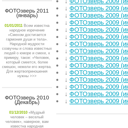
↓
ФОТОзверь 2009 (и
↓
ФОТОзверь 2009 (и
ФОТОзверь 2011
↓
ФОТОзверь 2009 (и
(январь)
↓
ФОТОзверь 2009 (и
01/01/2011
Всем известна
↓
ФОТОзверь 2009 (и
народное изречение
«Смехом достигается
↓
ФОТОзверь 2009 (и
гармония души и тела».
↓
ФОТОзверь 2009 (и
Народной мудрости
созвучны и слова известных
↓
ФОТОзверь 2009 (и
людей о юморе и смехе, к
↓
ФОТОзверь 2009 (и
примеру, такое: «Человек,
который смеется, более
↓
ФОТОзверь 2009 (и
смешон, нежели его жертва.
↓
ФОТОзверь 2009 (и
Для жертвоприношения
нужны
>>>
↓
ФОТОзверь 2009 (и
↓
ФОТОзверь 2009 (и
↓
ФОТОзверь 2009 (и
ФОТОзверь 2010
↓
ФОТОзверь 2009 (и
(Декабрь)
01/12/2010
«Мудрый
человек – веселый
человек», наверное, вам
НЕДАВНИЕ СТАТЬИ
известна народная