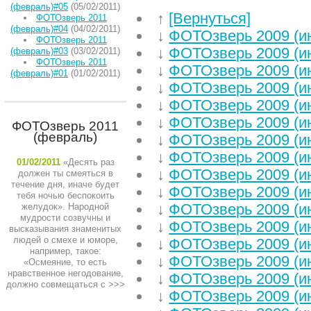
(февраль)#05
(05/02/2011)
↑
[Вернуться]
ФОТОзверь 2011
(февраль)#04
(04/02/2011)
↓
ФОТОзверь 2009 (и
ФОТОзверь 2011
↓
ФОТОзверь 2009 (и
(февраль)#03
(03/02/2011)
ФОТОзверь 2011
↓
ФОТОзверь 2009 (и
(февраль)#01
(01/02/2011)
↓
ФОТОзверь 2009 (и
↓
ФОТОзверь 2009 (и
↓
ФОТОзверь 2009 (и
ФОТОзверь 2011
(февраль)
↓
ФОТОзверь 2009 (и
↓
ФОТОзверь 2009 (и
01/02/2011
«Десять раз
↓
ФОТОзверь 2009 (и
должен ты смеяться в
течение дня, иначе будет
↓
ФОТОзверь 2009 (и
тебя ночью беспокоить
↓
ФОТОзверь 2009 (и
желудок». Народной
мудрости созвучны и
↓
ФОТОзверь 2009 (и
высказывания знаменитых
людей о смехе и юморе,
↓
ФОТОзверь 2009 (и
например, такое:
↓
ФОТОзверь 2009 (и
«Осмеяние, то есть
нравственное негодование,
↓
ФОТОзверь 2009 (и
должно совмещаться с
>>>
↓
ФОТОзверь 2009 (и