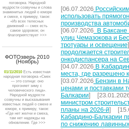
поговорка. Народной
мудрости созвучны и слова
[06.07.2026
Российским
знаменитых людей о юморе
использовать прямого
и смехе, к примеру, такое:
«Из всех телесных
производства автомоб
движений — смех есть
[06.07.2026
В Баксане 
самое здоровое; он
благоприятствует
>>>
улиц Чемазокова и Бес
тротуары и освещение
продолжается строите
ФОТОзверь 2010
онкодиспансера на Се
(Ноябрь)
[04.07.2026
В Кабардин
01/11/2010
Есть известная
места, где разрешено 
народная поговорка «Смех
[03.07.2026
Бензин в На
— это солнце: оно
прогоняет зиму с
ценами и поставками т
человеческого лица».
Балкарии
] [23.01.202
Народной мудрости
созвучны и высказывания
министром строительст
известных людей о смехе и
планы на 2026-й
] [15.
юморе, к примеру, такое:
«Где нет желчи и смеха,
Кабардино-Балкарии п
там нет надежды на
обновление. Где
>>>
по снижению лавинных