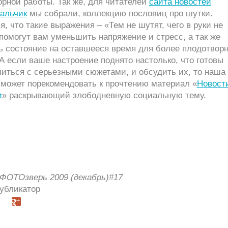
рной работы. Так же, для читателей
сайта новостей
Нальчик
мы собрали, коллекцию пословиц про шутки.
, что такие выражения – «Тем не шутят, чего в руки не
 помогут вам уменьшить напряжение и стресс, а так же
ь состояние на оставшееся время для более плодотвор
А если ваше настроение поднято настолько, что готовы
иться с серьезными сюжетами, и обсудить их, то наша
 может порекомендовать к прочтению материал «
Новост
и
» раскрывающий злободневную социальную тему.
ФОТОзверь 2009 (декабрь)#17
Публикатор