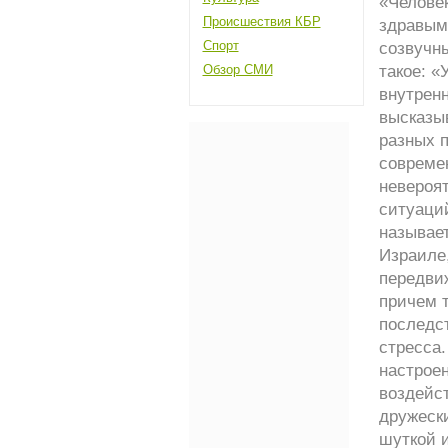
«Человек
Происшествия КБР
здравым
Спорт
созвучны
Обзор СМИ
такое: «
внутренн
высказыв
разных п
современ
невероя
ситуаци
называе
Израиле,
передви
причем т
последст
стресса
настроен
воздейс
дружеск
шуткой 