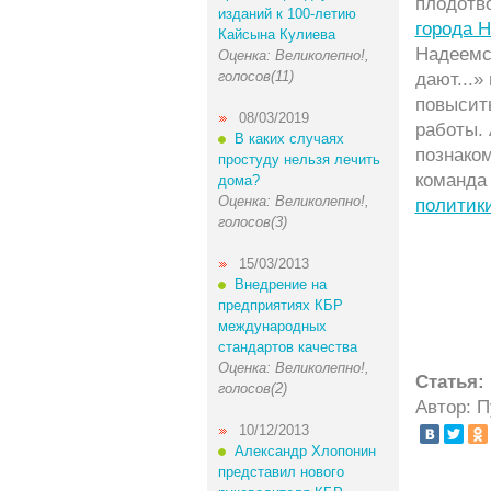
плодотво
изданий к 100-летию
города 
Кайсына Кулиева
Надеемся
Оценка: Великолепно!,
голосов(11)
дают...»
повысит
08/03/2019
работы. 
В каких случаях
познаком
простуду нельзя лечить
команда
дома?
Оценка: Великолепно!,
политик
голосов(3)
15/03/2013
Внедрение на
предприятиях КБР
международных
стандартов качества
Оценка: Великолепно!,
Статья:
голосов(2)
Автор: 
10/12/2013
Александр Хлопонин
представил нового