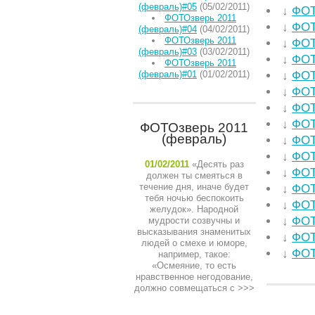
(февраль)#05
(05/02/2011)
↓
ФОТ
ФОТОзверь 2011
↓
ФОТ
(февраль)#04
(04/02/2011)
ФОТОзверь 2011
↓
ФОТ
(февраль)#03
(03/02/2011)
↓
ФОТ
ФОТОзверь 2011
(февраль)#01
(01/02/2011)
↓
ФОТ
↓
ФОТ
↓
ФОТ
↓
ФОТ
ФОТОзверь 2011
(февраль)
↓
ФОТ
↓
ФОТ
01/02/2011
«Десять раз
↓
ФОТ
должен ты смеяться в
течение дня, иначе будет
↓
ФОТ
тебя ночью беспокоить
↓
ФОТ
желудок». Народной
↓
ФОТ
мудрости созвучны и
высказывания знаменитых
↓
ФОТ
людей о смехе и юморе,
↓
ФОТ
например, такое:
«Осмеяние, то есть
нравственное негодование,
должно совмещаться с
>>>
НЕДАВ