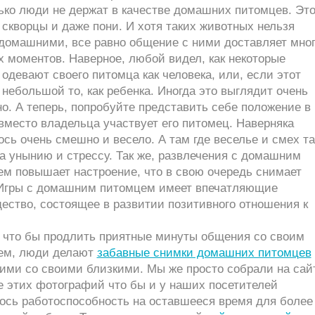
ько люди не держат в качестве домашних питомцев. Это
 скворцы и даже пони. И хотя таких животных нельзя
 домашними, все равно общение с ними доставляет мно
 моментов. Наверное, любой видел, как некоторые
 одевают своего питомца как человека, или, если этот
небольшой то, как ребенка. Иногда это выглядит очень
о. А теперь, попробуйте представить себе положение в
вместо владельца участвует его питомец. Наверняка
сь очень смешно и весело. А там где веселье и смех т
а унынию и стрессу. Так же, развлечения с домашним
м повышает настроение, что в свою очередь снимает
 Игры с домашним питомцем имеет впечатляющие
ество, состоящее в развитии позитивного отношения к
о что бы продлить приятные минуты общения со своим
м, люди делают
забавные снимки домашних питомцев
ими со своими близкими. Мы же просто собрали на сай
е этих фотографий что бы и у наших посетителей
ось работоспособность на оставшееся время для более