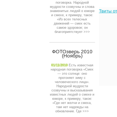
поговорка. Народной
мудрости созвучны и слова
Твиты от
знаменитых людей о юморе
и смехе, к примеру, такое:
«Из всех телесных
движений — смех есть
самое здоровое; он
благоприятствует
>>>
ФОТОзверь 2010
(Ноябрь)
01/11/2010
Есть известная
народная поговорка «Смех
— это солнце: оно
прогоняет зиму с
человеческого лица».
Народной мудрости
созвучны и высказывания
известных людей о смехе и
юморе, к примеру, такое:
«Где нет желчи и смеха,
там нет надежды на
обновление. Где
>>>