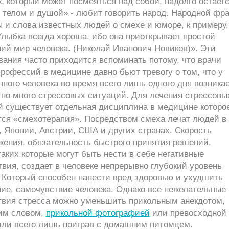
, который может посмеяться над собой, надолго остает
 телом и душой» - любит говорить народ. Народной фра
 и слова известных людей о смехе и юморе, к примеру,
Улыбка всегда хороша, ибо она приоткрывает простой
ий мир человека. (Николай Иванович Новиков)». Эти
ания часто приходится вспоминать потому, что врачи
рофессий в медицине давно бьют тревогу о том, что у
ного человека во время всего лишь одного дня возника
тно много стрессовых ситуаций. Для лечения стрессовы
й существует отдельная дисциплина в медицине которо
тся «смехотерапия». Посредством смеха лечат людей в
 Японии, Австрии, США и других странах. Скорость
жения, обязательность быстрого принятия решений,
аких которые могут быть нести в себе негативные
вия, создает в человеке непрерывно глубокий уровень
. Который способен нанести вред здоровью и ухудшить
ие, самочувствие человека. Однако все нежелательные
твия стресса можно уменьшить прикольным анекдотом,
им словом,
прикольной фотографией
или превосходной
или всего лишь поиграв с домашним питомцем.