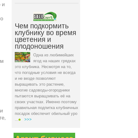
 и
го
Чем подкормить
клубнику во время
цветения и
плодоношения
Одна из любимейших
ам
ягод на наших грядках
это клубника. Несмотря на то,
что погодные условия не всегда
и не везде позволяют
выращивать это растение,
многие садоводы-огородники
пытаются выращзивать её на
своих участках. Именно поэтому
правильная подпитка клубничных
и
посадок обеспечит обильный уро
те,
...
>>>