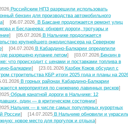
2026
Российским НПЗ разрешили использовать
онный бензин для производства автомобильного
а
] [06.07.2026
В Баксане продолжается ремонт улиц
кова и Бесланеева: обновят дороги, тротуары и
ение
] [05.07.2026
В Нальчике продолжается
ельство крупнейшего онкодиспансера на Северном
е
] [04.07.2026
В Кабардино-Балкарии определили
 где разрешено купание летом
] [03.07.2026
Бензин в
ке: что происходит с ценами и поставками топлива в
ино-Балкарии
] [23.01.2026
Казбек Коков обсудил с
ром строительства КБР итоги 2025 года и планы на 2026
.01.2026
В горных районах Кабардино-Балкарии
жаются мероприятия по снижению лавинных рисков
]
2025
Обрыв канатной дороги в Нальчике: 12
давших, один — в критическом состоянии
]
2025
Нальчик — в числе самых популярных курортных
й России
] [14.07.2025
В Нальчике обновили и украсил
жную: новое место для прогулок и отдыха
]