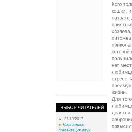
Кого тол
кошки, и
назвать
приятных
хозяева,
питомец 
прикольн
которой 
получило
нет мест
любимце
стресс.
преимущ
жизни.
Для тог
любимце
ВЫБОР ЧИТАТЕЛЕЙ
делятся 
27/10/2017
собрани
Состоялась
повысил
презентация двух