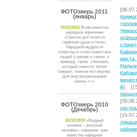
[06.07.
ФОТОзверь 2011
(январь)
прямог
топлив
01/01/2011
Всем известна
Чемазо
народное изречение
«Смехом достигается
освещ
гармония души и тела».
строит
Народной мудрости
Кавказ
созвучны и слова известных
людей о юморе и смехе, к
места,
примеру, такое: «Человек,
Нальчи
который смеется, более
смешон, нежели его жертва.
Кабард
Для жертвоприношения
минист
нужны
>>>
й
] [15
продол
[09.08.
ФОТОзверь 2010
постра
(Декабрь)
[15.07.
01/12/2010
«Мудрый
локаци
человек – веселый
набере
человек», наверное, вам
известна народная