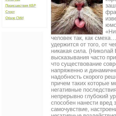
заш
Происшествия КБР
фра
Спорт
изв
Обзор СМИ
юмо
«Ни
человек так, как смеха…
удержится от того, от ч
никакая сила. (Николай 
высказывания часто при
что существование совр
напряженно и динамично
надобность скорого ре
причем таких которые мо
негативные последствия
непрерывно глубокий ур
способен нанести вред 
самочувствие, настроен
негативные воздействи