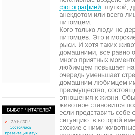
фотографией
, шуткой,
анекдотом или всего ли
питомцем.
Кого только люди не де
питомцев. Это и морские
рыси. И хотя таких живо
домашними, все равно 
много приятных моменто
любимцем повышает нас
очередь уменьшает стре
домашним любимцем им
преимущество, состояще
отношения к жизни. Обы
животное становится по
ВЫБОР ЧИТАТЕЛЕЙ
если представить себе
ситуацию, в которой вм
27/10/2017
схожие с ними животны
Состоялась
презентация двух