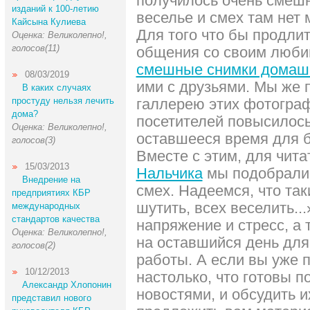
получилось очень смешн
изданий к 100-летию
веселье и смех там нет 
Кайсына Кулиева
Для того что бы продли
Оценка: Великолепно!,
голосов(11)
общения со своим люби
смешные снимки домаш
08/03/2019
ими с друзьями. Мы же 
В каких случаях
простуду нельзя лечить
галлерею этих фотограф
дома?
посетителей повысилось
Оценка: Великолепно!,
оставшееся время для 
голосов(3)
Вместе с этим, для чит
15/03/2013
Нальчика
мы подобрали,
Внедрение на
смех. Надеемся, что та
предприятиях КБР
шутить, всех веселить..
международных
стандартов качества
напряжение и стресс, а 
Оценка: Великолепно!,
на оставшийся день для
голосов(2)
работы. А если вы уже 
10/12/2013
настолько, что готовы 
Александр Хлопонин
новостями, и обсудить 
представил нового