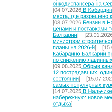
онкодиспансера на Се
[04.07.2026
В Кабардин
места, где разрешено 
[03.07.2026
Бензин в На
ценами и поставками т
Балкарии
] [23.01.202
министром строительст
планы на 2026-й
] [15.
Кабардино-Балкарии п
по снижению лавинных
[09.08.2025
Обрыв кана
12 пострадавших, один
состоянии
] [15.07.202
самых популярных кур
[14.07.2025
В Нальчике
набережную: новое мес
отдыха
]