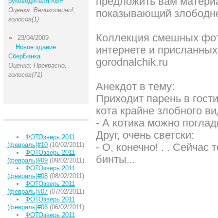
предложить вам матери
руководителя КБР
Оценка: Великолепно!,
показывающий злободне
голосов(1)
Коллекция смешных фот
23/04/2009
Новое здание
интернете и присланных
СберБанка
gorodnalchik.ru
Оценка: Прекрасно,
голосов(71)
Анекдот в тему:
Приходит парень в гости
кота крайне злобного в
- А котика можно поглад
Друг, очень светски:
ФОТОзверь 2011
(февраль)#10
(10/02/2011)
- О, конечно! . . Сейчас
ФОТОзверь 2011
бинты...
(февраль)#09
(09/02/2011)
ФОТОзверь 2011
(февраль)#08
(08/02/2011)
ФОТОзверь 2011
(февраль)#07
(07/02/2011)
ФОТОзверь 2011
(февраль)#06
(06/02/2011)
ФОТОзверь 2011