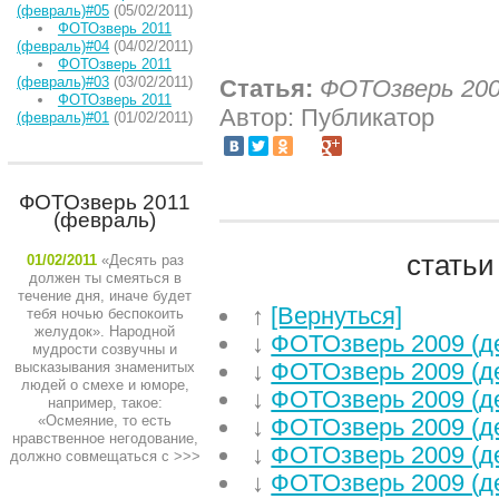
(февраль)#05
(05/02/2011)
ФОТОзверь 2011
(февраль)#04
(04/02/2011)
ФОТОзверь 2011
(февраль)#03
(03/02/2011)
Статья:
ФОТОзверь 200
ФОТОзверь 2011
Автор: Публикатор
(февраль)#01
(01/02/2011)
ФОТОзверь 2011
(февраль)
статьи
01/02/2011
«Десять раз
должен ты смеяться в
течение дня, иначе будет
↑
[Вернуться]
тебя ночью беспокоить
желудок». Народной
↓
ФОТОзверь 2009 (д
мудрости созвучны и
↓
ФОТОзверь 2009 (д
высказывания знаменитых
людей о смехе и юморе,
↓
ФОТОзверь 2009 (д
например, такое:
«Осмеяние, то есть
↓
ФОТОзверь 2009 (д
нравственное негодование,
↓
ФОТОзверь 2009 (д
должно совмещаться с
>>>
↓
ФОТОзверь 2009 (д