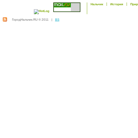
Нальчик
История
Прир
ГородНальчик.RU © 2011 |
BS