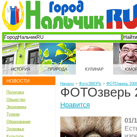
ИСТОРИЯ
ПРИРОДА
КУЛИНАР
ЮМО
НОВОСТИ
Начало
>
ФотоЗВЕРЬ
>
ФОТОзверь 2009
ФОТОзверь 2
Политика
Общество
Нравится
Экономика
Туризм
01/
Образование
Ест
Здоровье
изр
Культура