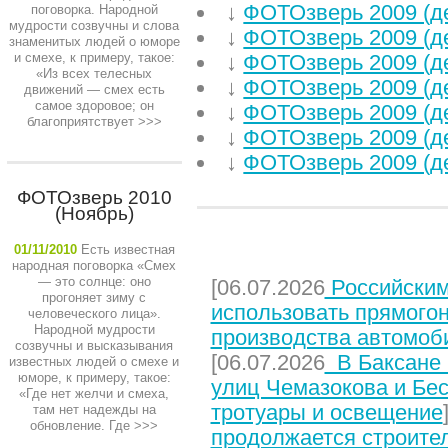
↓
ФОТОзверь 2009 (д
поговорка. Народной
мудрости созвучны и слова
↓
ФОТОзверь 2009 (д
знаменитых людей о юморе
и смехе, к примеру, такое:
↓
ФОТОзверь 2009 (д
«Из всех телесных
↓
ФОТОзверь 2009 (д
движений — смех есть
самое здоровое; он
↓
ФОТОзверь 2009 (д
благоприятствует
>>>
↓
ФОТОзверь 2009 (д
↓
ФОТОзверь 2009 (д
ФОТОзверь 2010
(Ноябрь)
НЕДАВНИЕ СТАТЬИ
01/11/2010
Есть известная
народная поговорка «Смех
— это солнце: оно
[06.07.2026
Российским
прогоняет зиму с
использовать прямого
человеческого лица».
Народной мудрости
производства автомоб
созвучны и высказывания
[06.07.2026
В Баксане 
известных людей о смехе и
юморе, к примеру, такое:
улиц Чемазокова и Бес
«Где нет желчи и смеха,
тротуары и освещение
там нет надежды на
обновление. Где
>>>
продолжается строите