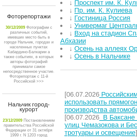
↓
Проспект им. К. Ку
↓
Пр. им. К. Кулиева
Фоторепортажи
↓
Гостиница Россия
↓
Универмаг Централ
30/12/2009
Фотографии с
↓
Вход на стадион Сп
различных событий,
имевших место быть в
Абхазии
городе Нальчик, городах и
населенных пунктах
↓
Осень на аллеях О
Кабардино-Балкарии а
↓
Осень в Нальчике
также событиях, в которых
авторы фотографий
принимали самое
непосредственное участие.
Фоторепортаж с 11-й
Российской
>>>
НЕДАВНИЕ СТАТЬИ
[06.07.2026
Российским
использовать прямого
Нальчик город-
производства автомоб
курорт
[06.07.2026
В Баксане 
23/12/2009
Постановлением
улиц Чемазокова и Бес
правительства Российской
Федерации от 31 октября
тротуары и освещение
1999 г. N 1203 город