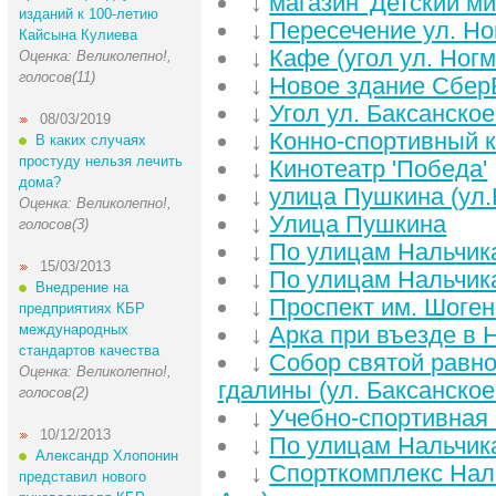
↓
магазин 'Детский ми
изданий к 100-летию
↓
Пересечение ул. Но
Кайсына Кулиева
↓
Кафе (угол ул. Ног
Оценка: Великолепно!,
голосов(11)
↓
Новое здание Сбер
↓
Угол ул. Баксанское
08/03/2019
↓
Конно-спортивный 
В каких случаях
простуду нельзя лечить
↓
Кинотеатр 'Победа'
дома?
↓
улица Пушкина (ул.
Оценка: Великолепно!,
↓
Улица Пушкина
голосов(3)
↓
По улицам Нальчик
15/03/2013
↓
По улицам Нальчик
Внедрение на
↓
Проспект им. Шоге
предприятиях КБР
международных
↓
Арка при въезде в 
стандартов качества
↓
Собор святой равн
Оценка: Великолепно!,
гдалины (ул. Баксанское
голосов(2)
↓
Учебно-спортивная 
10/12/2013
↓
По улицам Нальчик
Александр Хлопонин
↓
Спорткомплекс Наль
представил нового