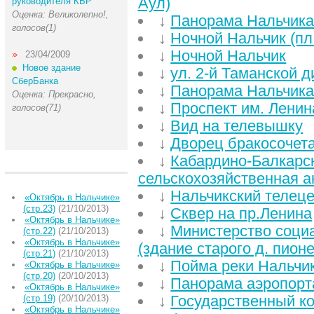
Аул)
руководителя КБР
Оценка: Великолепно!,
↓
Панорама Нальчик
голосов(1)
↓
Ночной Нальчик (пл.
↓
Ночной Нальчик
23/04/2009
Новое здание
↓
ул. 2-й Таманской 
СберБанка
↓
Панорама Нальчика 
Оценка: Прекрасно,
↓
Проспект им. Ленин
голосов(71)
↓
Вид на телевышку
↓
Дворец бракосочет
↓
Кабардино-Балкарс
сельскохозяйственная а
↓
Нальчикский телец
«Октябрь в Нальчике»
(стр.23)
(21/10/2013)
↓
Сквер на пр.Ленина
«Октябрь в Нальчике»
↓
Министерство соци
(стр.22)
(21/10/2013)
«Октябрь в Нальчике»
(здание старого д. пион
(стр.21)
(21/10/2013)
↓
Пойма реки Нальчи
«Октябрь в Нальчике»
(стр.20)
(20/10/2013)
↓
Панорама аэропорта
«Октябрь в Нальчике»
↓
Государственный ко
(стр.19)
(20/10/2013)
«Октябрь в Нальчике»