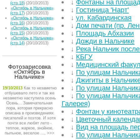
↓
Фонтаны на площад
(стр.18)
(20/10/2013)
«Октябрь в Нальчике»
↓
Гостиница 'Нарт'
(стр.17)
(20/10/2013)
↓
ул. Кабардинская
«Октябрь в Нальчике»
(стр.16)
(20/10/2013)
↓
Дом печати (пр. Лен
«Октябрь в Нальчике»
↓
Площадь Абхазии
(стр.15)
(20/10/2013)
«Октябрь в Нальчике»
↓
Дожди в Нальчике
(стр.14)
(20/10/2013)
↓
Река Нальчик посл
↓
КБГУ
↓
Медицинский факул
Фотозарисовка
«Октябрь в
↓
По улицам Нальчик
Нальчике»
↓
Джигиты в Нальчик
↓
По улицам Нальчик
19/10/2013
Как то незаметно
отбушевало лето и так же
↓
По улицам Нальчика
незаметно наступила осень
Галерея)
Осень... Замечательная
пора, которая прекрасно
↓
Фонтан у кинотеатр
описана в произведениях
↓
Цветочный календа
писателей и поэтов. И хотя
почти все любят лето -
↓
Вид на площадь пе
теплое, жаркое, знойное,
пыльное, веселое …,
>>>
↓
По улицам Нальчика