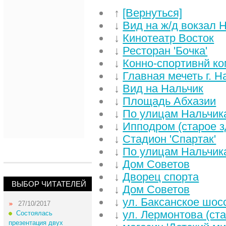
↑
[Вернуться]
↓
Вид на ж/д вокзал 
↓
Кинотеатр Восток
↓
Ресторан 'Бочка'
↓
Конно-спортивнй ко
↓
Главная мечеть г. Н
↓
Вид на Нальчик
↓
Площадь Абхазии
↓
По улицам Нальчик
↓
Ипподром (старое з
↓
Стадион 'Спартак'
↓
По улицам Нальчик
↓
Дом Советов
↓
Дворец спорта
ВЫБОР ЧИТАТЕЛЕЙ
↓
Дом Советов
↓
ул. Баксанское шос
27/10/2017
↓
ул. Лермонтова (ст
Состоялась
презентация двух