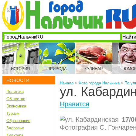
ИСТОРИЯ
ПРИРОДА
КУЛИНАР
ЮМО
НОВОСТИ
Начало
>
Фото города Нальчика
>
По ул
ул. Кабарди
Политика
Общество
Нравится
Экономика
Туризм
17/0
Образование
Фотография С. Гончаре
Здоровье
Культура