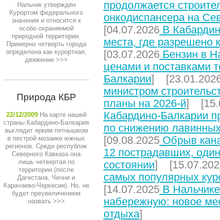
продолжается строите
Нальчик утверждён
Курортом федерального
онкодиспансера на Се
значения и относится к
[04.07.2026
В Кабардин
особо охраняемой
природной территории.
места, где разрешено 
Примерно четверть города
определена как курортная;
[03.07.2026
Бензин в На
движение
>>>
ценами и поставками т
Балкарии
] [23.01.202
министром строительст
Природа КБР
планы на 2026-й
] [15.
Кабардино-Балкарии п
22/12/2009
На карте нашей
страны Кабардино-Балкария
по снижению лавинных
выглядит ярким пятнышком
[09.08.2025
Обрыв кана
в пестрой мозаике южных
регионов. Среди республик
12 пострадавших, один
Северного Кавказа она
лишь четвертая по
состоянии
] [15.07.202
территории (после
самых популярных кур
Дагестана, Чечни и
Карачаево-Черкесии). Но, не
[14.07.2025
В Нальчике
будет преувеличением
набережную: новое мес
назвать
>>>
отдыха
]