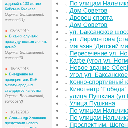
↓
По улицам Нальчик
изданий к 100-летию
Кайсына Кулиева
↓
Дом Советов
Оценка: Великолепно!,
↓
Дворец спорта
голосов(11)
↓
Дом Советов
↓
ул. Баксанское шос
08/03/2019
В каких случаях
↓
ул. Лермонтова (ст
простуду нельзя лечить
↓
магазин 'Детский ми
дома?
↓
Пересечение ул. Но
Оценка: Великолепно!,
голосов(3)
↓
Кафе (угол ул. Ног
↓
Новое здание Сбер
15/03/2013
↓
Угол ул. Баксанское
Внедрение на
предприятиях КБР
↓
Конно-спортивный 
международных
↓
Кинотеатр 'Победа'
стандартов качества
↓
улица Пушкина (ул.
Оценка: Великолепно!,
голосов(2)
↓
Улица Пушкина
↓
По улицам Нальчик
10/12/2013
↓
По улицам Нальчик
Александр Хлопонин
представил нового
↓
Проспект им. Шоге