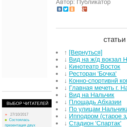
Автор: Публикатор
статьи
↑
[Вернуться]
↓
Вид на ж/д вокзал 
↓
Кинотеатр Восток
↓
Ресторан 'Бочка'
↓
Конно-спортивнй ко
↓
Главная мечеть г. Н
↓
Вид на Нальчик
↓
Площадь Абхазии
ВЫБОР ЧИТАТЕЛЕЙ
↓
По улицам Нальчик
27/10/2017
↓
Ипподром (старое з
Состоялась
↓
Стадион 'Спартак'
презентация двух