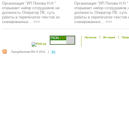
Организация "ИП Попова Н.Н."
Организация "ИП Попова Н.Н."
открывает набор сотрудников на
открывает набор сотрудников 
должность Оператор ПК, суть
должность Оператор ПК, суть
работы в перепечатке текстов из
работы в перепечатке текстов 
сканированных... >>>
сканированных... >>>
Нальчик
История
Прир
ГородНальчик.RU © 2011 |
BS