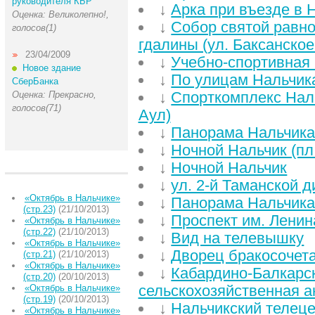
руководителя КБР
↓
Арка при въезде в 
Оценка: Великолепно!,
↓
Собор святой равн
голосов(1)
гдалины (ул. Баксанское
23/04/2009
↓
Учебно-спортивная 
Новое здание
↓
По улицам Нальчик
СберБанка
↓
Спорткомплекс Наль
Оценка: Прекрасно,
голосов(71)
Аул)
↓
Панорама Нальчик
↓
Ночной Нальчик (пл.
↓
Ночной Нальчик
↓
ул. 2-й Таманской 
«Октябрь в Нальчике»
↓
Панорама Нальчика 
(стр.23)
(21/10/2013)
↓
Проспект им. Ленин
«Октябрь в Нальчике»
(стр.22)
(21/10/2013)
↓
Вид на телевышку
«Октябрь в Нальчике»
↓
Дворец бракосочет
(стр.21)
(21/10/2013)
«Октябрь в Нальчике»
↓
Кабардино-Балкарс
(стр.20)
(20/10/2013)
сельскохозяйственная а
«Октябрь в Нальчике»
(стр.19)
(20/10/2013)
↓
Нальчикский телец
«Октябрь в Нальчике»