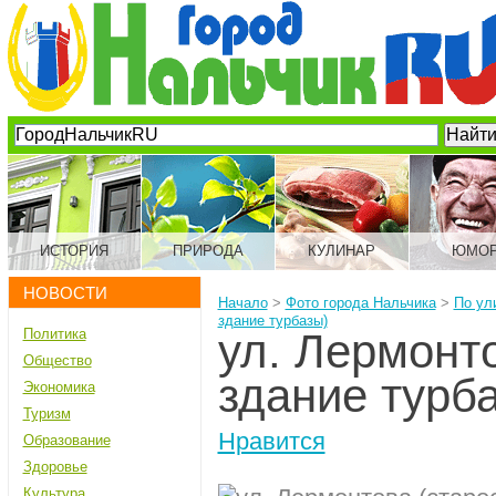
ИСТОРИЯ
ПРИРОДА
КУЛИНАР
ЮМО
НОВОСТИ
Начало
>
Фото города Нальчика
>
По ул
здание турбазы)
Политика
ул. Лермонт
Общество
здание турб
Экономика
Туризм
Нравится
Образование
Здоровье
Культура