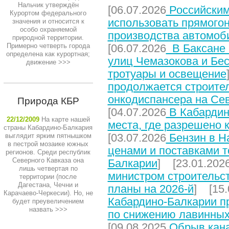
Нальчик утверждён
[06.07.2026
Российским
Курортом федерального
использовать прямого
значения и относится к
особо охраняемой
производства автомоб
природной территории.
Примерно четверть города
[06.07.2026
В Баксане 
определена как курортная;
улиц Чемазокова и Бес
движение
>>>
тротуары и освещение
продолжается строите
онкодиспансера на Се
Природа КБР
[04.07.2026
В Кабардин
22/12/2009
На карте нашей
места, где разрешено 
страны Кабардино-Балкария
[03.07.2026
Бензин в На
выглядит ярким пятнышком
в пестрой мозаике южных
ценами и поставками т
регионов. Среди республик
Северного Кавказа она
Балкарии
] [23.01.202
лишь четвертая по
министром строительст
территории (после
Дагестана, Чечни и
планы на 2026-й
] [15.
Карачаево-Черкесии). Но, не
Кабардино-Балкарии п
будет преувеличением
назвать
>>>
по снижению лавинных
[09.08.2025
Обрыв кана