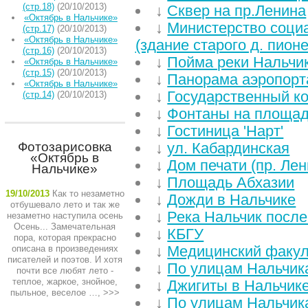
(стр.18)
(20/10/2013)
↓
Сквер на пр.Ленина
«Октябрь в Нальчике»
↓
Министерство соци
(стр.17)
(20/10/2013)
«Октябрь в Нальчике»
(здание старого д. пион
(стр.16)
(20/10/2013)
↓
Пойма реки Нальчи
«Октябрь в Нальчике»
(стр.15)
(20/10/2013)
↓
Панорама аэропорта
«Октябрь в Нальчике»
↓
Государственный ко
(стр.14)
(20/10/2013)
↓
Фонтаны на площад
↓
Гостиница 'Нарт'
Фотозарисовка
↓
ул. Кабардинская
«Октябрь в
↓
Дом печати (пр. Лен
Нальчике»
↓
Площадь Абхазии
19/10/2013
Как то незаметно
↓
Дожди в Нальчике
отбушевало лето и так же
↓
Река Нальчик посл
незаметно наступила осень
Осень... Замечательная
↓
КБГУ
пора, которая прекрасно
↓
Медицинский факул
описана в произведениях
писателей и поэтов. И хотя
↓
По улицам Нальчик
почти все любят лето -
теплое, жаркое, знойное,
↓
Джигиты в Нальчик
пыльное, веселое …,
>>>
↓
По улицам Нальчик