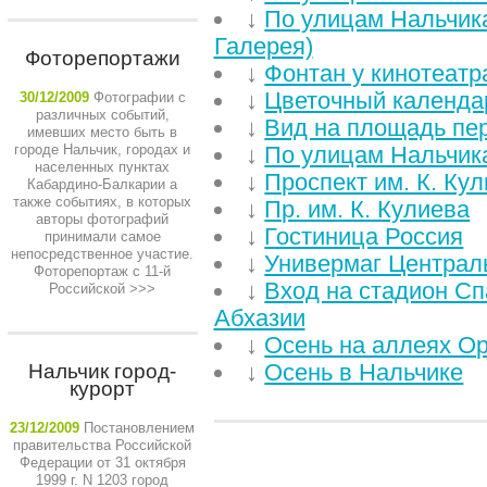
↓
По улицам Нальчика
Галерея)
Фоторепортажи
↓
Фонтан у кинотеатр
↓
Цветочный календа
30/12/2009
Фотографии с
различных событий,
↓
Вид на площадь пе
имевших место быть в
городе Нальчик, городах и
↓
По улицам Нальчика
населенных пунктах
↓
Проспект им. К. Ку
Кабардино-Балкарии а
также событиях, в которых
↓
Пр. им. К. Кулиева
авторы фотографий
↓
Гостиница Россия
принимали самое
непосредственное участие.
↓
Универмаг Централ
Фоторепортаж с 11-й
↓
Вход на стадион Сп
Российской
>>>
Абхазии
↓
Осень на аллеях О
↓
Осень в Нальчике
Нальчик город-
курорт
23/12/2009
Постановлением
правительства Российской
Федерации от 31 октября
НЕДАВНИЕ СТАТЬИ
1999 г. N 1203 город