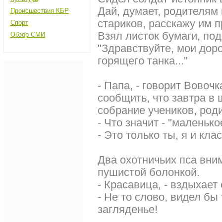
Дай, думает, родителям
Происшествия КБР
стариков, расскажу им 
Спорт
Взял листок бумаги, под
Обзор СМИ
"Здравствуйте, мои доро
горящего танка..."
- Папа, - говорит Вовочк
сообщить, что завтра в
собрание учеников, роди
- Что значит - "маленько
- Это только ты, я и кл
Два охотничьих пса вни
пушистой болонкой.
- Красавица, - вздыхает 
- Не то слово, видел бы 
загляденье!