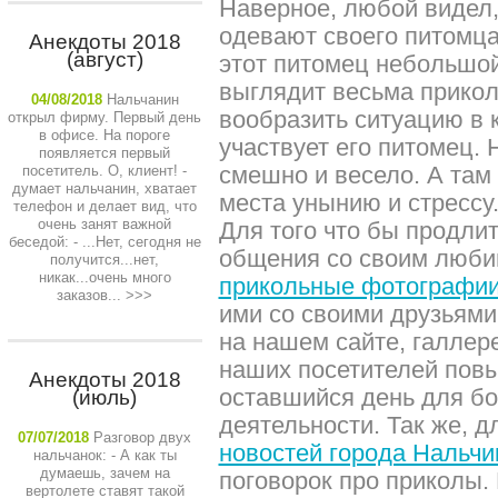
Наверное, любой видел,
одевают своего питомца 
Анекдоты 2018
(август)
этот питомец небольшой 
выглядит весьма прикол
04/08/2018
Нальчанин
вообразить ситуацию в 
открыл фирму. Первый день
в офисе. На пороге
участвует его питомец.
появляется первый
смешно и весело. А там 
посетитель. О, клиент! -
думает нальчанин, хватает
места унынию и стрессу
телефон и делает вид, что
очень занят важной
Для того что бы продли
беседой: - ...Нет, сегодня не
общения со своим люби
получится...нет,
никак...очень много
прикольные фотографии
заказов...
>>>
ими со своими друзьями
на нашем сайте, галлере
наших посетителей повы
Анекдоты 2018
оставшийся день для б
(июль)
деятельности. Так же, 
07/07/2018
Разговор двух
новостей города Нальчи
нальчанок: - А как ты
думаешь, зачем на
поговорок про приколы. 
вертолете ставят такой