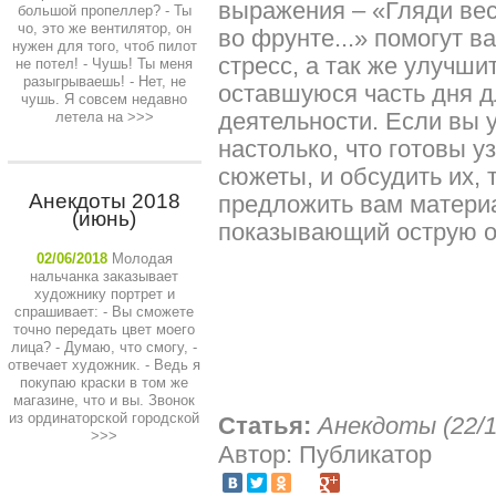
выражения – «Гляди весе
большой пропеллер? - Ты
чо, это же вентилятор, он
во фрунте...» помогут в
нужен для того, чтоб пилот
стресс, а так же улучши
не потел! - Чушь! Ты меня
разыгрываешь! - Нет, не
оставшуюся часть дня 
чушь. Я совсем недавно
деятельности. Если вы 
летела на
>>>
настолько, что готовы у
сюжеты, и обсудить их,
Анекдоты 2018
предложить вам матери
(июнь)
показывающий острую о
02/06/2018
Молодая
нальчанка заказывает
художнику портрет и
спрашивает: - Вы сможете
точно передать цвет моего
лица? - Думаю, что смогу, -
отвечает художник. - Ведь я
покупаю краски в том же
магазине, что и вы. Звонок
из ординаторской городской
Статья:
Анекдоты (22/1
>>>
Автор: Публикатор