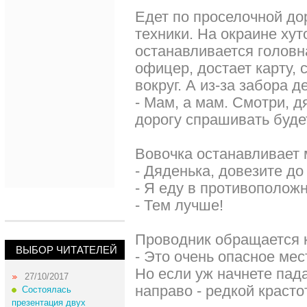
Едет по проселочной до
техники. На окраине хут
останавливается головн
офицер, достает карту, с
вокруг. А из-за забора д
- Мам, а мам. Смотри, д
дорогу спрашивать буде
Вовочка останавливает 
- Дяденька, довезите до
- Я еду в противоположн
- Тем лучше!
Проводник обращается к
ВЫБОР ЧИТАТЕЛЕЙ
- Это очень опасное мес
Но если уж начнете пада
27/10/2017
направо - редкой красто
Состоялась
презентация двух