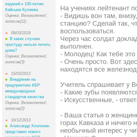
изданий к 100-летию
На учениях лейтенант п
Кайсына Кулиева
- Видишь вон там, вниз
Оценка: Великолепно!,
голосов(11)
станцию? Сделай так, ч
воспользоваться.
08/03/2019
Через час солдат доклад
В каких случаях
простуду нельзя лечить
выполнен.
дома?
- Молодец! Как тебе это
Оценка: Великолепно!,
- Очень просто. Вот зде
голосов(3)
находятся все железно
15/03/2013
Внедрение на
Учитель спрашивает у В
предприятиях КБР
- Какие зубы появляютс
международных
стандартов качества
- Искусственные, - отве
Оценка: Великолепно!,
голосов(2)
- Ваша статья о женщине
10/12/2013
горах Кавказа и ничего 
Александр Хлопонин
необычный интерес у чи
представил нового