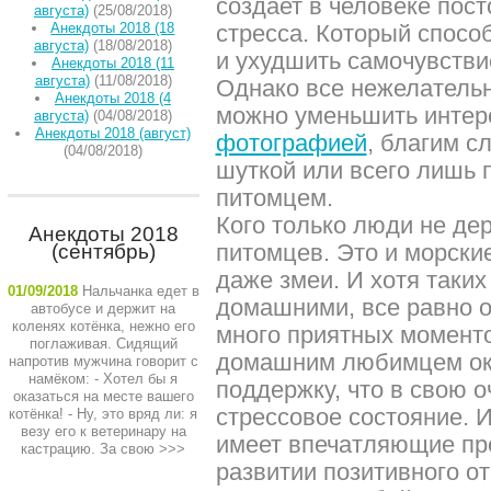
создает в человеке пост
августа)
(25/08/2018)
Анекдоты 2018 (18
стресса. Который спосо
августа)
(18/08/2018)
и ухудшить самочувстви
Анекдоты 2018 (11
августа)
(11/08/2018)
Однако все нежелатель
Анекдоты 2018 (4
можно уменьшить интер
августа)
(04/08/2018)
Анекдоты 2018 (август)
фотографией
, благим с
(04/08/2018)
шуткой или всего лишь
питомцем.
Кого только люди не де
Анекдоты 2018
питомцев. Это и морские
(сентябрь)
даже змеи. И хотя таких
01/09/2018
Нальчанка едет в
домашними, все равно 
автобусе и держит на
коленях котёнка, нежно его
много приятных моменто
поглаживая. Сидящий
домашним любимцем ок
напротив мужчина говорит с
намёком: - Хотел бы я
поддержку, что в свою 
оказаться на месте вашего
стрессовое состояние.
котёнка! - Ну, это вряд ли: я
везу его к ветеринару на
имеет впечатляющие пр
кастрацию. За свою
>>>
развитии позитивного о