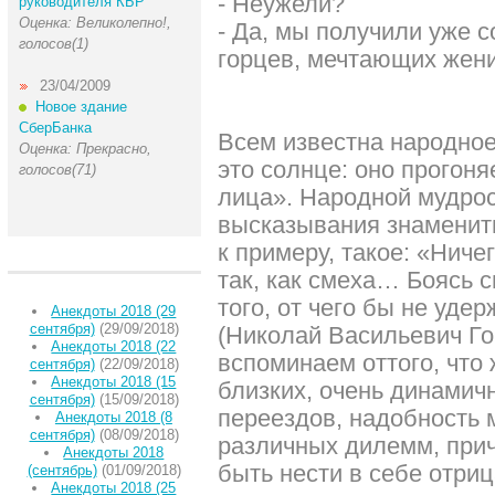
- Неужели?
руководителя КБР
Оценка: Великолепно!,
- Да, мы получили уже 
голосов(1)
горцев, мечтающих жени
23/04/2009
Новое здание
СберБанка
Всем известна народно
Оценка: Прекрасно,
это солнце: оно прогоня
голосов(71)
лица». Народной мудрос
высказывания знаменит
к примеру, такое: «Ниче
так, как смеха… Боясь с
того, от чего бы не удер
Анекдоты 2018 (29
сентября)
(29/09/2018)
(Николай Васильевич Го
Анекдоты 2018 (22
вспоминаем оттого, что
сентября)
(22/09/2018)
Анекдоты 2018 (15
близких, очень динамич
сентября)
(15/09/2018)
переездов, надобность 
Анекдоты 2018 (8
сентября)
(08/09/2018)
различных дилемм, прич
Анекдоты 2018
быть нести в себе отри
(сентябрь)
(01/09/2018)
Анекдоты 2018 (25