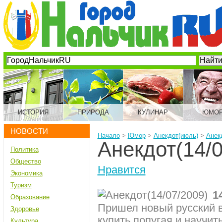
ИСТОРИЯ
ПРИРОДА
КУЛИНАР
ЮМО
НОВОСТИ
Начало
>
Юмор
>
Анекдот(июль)
>
Анекд
Анекдот(14/0
Политика
Общество
Нравится
Экономика
Туризм
1
Образование
Пришел новый русский в 
Здоровье
купить попугая и научит
Культура