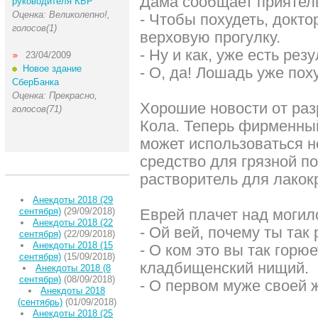
Дама сообщает приятел
руководителя КБР
Оценка: Великолепно!,
- Чтобы похудеть, докт
голосов(1)
верховую прогулку.
- Ну и как, уже есть рез
23/04/2009
Новое здание
- О, да! Лошадь уже пох
СберБанка
Оценка: Прекрасно,
Хорошие новости от раз
голосов(71)
Кола. Теперь фирменный
может использоваться н
средство для грязной по
растворитель для лакок
Анекдоты 2018 (29
сентября)
(29/09/2018)
Еврей плачет над могил
Анекдоты 2018 (22
- Ой вей, почему ты так
сентября)
(22/09/2018)
Анекдоты 2018 (15
- О ком это вы так горю
сентября)
(15/09/2018)
кладбищенский нищий.
Анекдоты 2018 (8
сентября)
(08/09/2018)
- О первом муже своей 
Анекдоты 2018
(сентябрь)
(01/09/2018)
Анекдоты 2018 (25