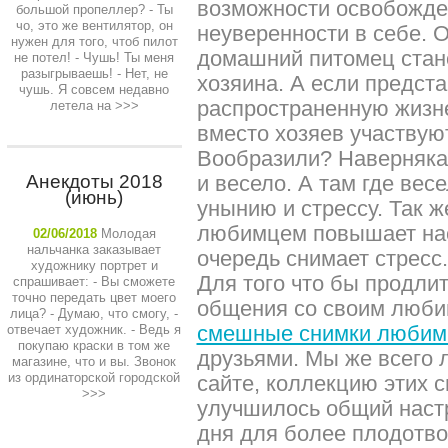
возможности освобожден
большой пропеллер? - Ты
чо, это же вентилятор, он
неуверенности в себе. О
нужен для того, чтоб пилот
домашний питомец стан
не потел! - Чушь! Ты меня
разыгрываешь! - Нет, не
хозяина. А если предста
чушь. Я совсем недавно
распространенную жизне
летела на
>>>
вместо хозяев участвую
Вообразили? Наверняка
Анекдоты 2018
и весело. А там где вес
(июнь)
унынию и стрессу. Так 
любимцем повышает нас
02/06/2018
Молодая
нальчанка заказывает
очередь снимает стресс.
художнику портрет и
Для того что бы продли
спрашивает: - Вы сможете
точно передать цвет моего
общения со своим люби
лица? - Думаю, что смогу, -
смешные снимки любим
отвечает художник. - Ведь я
покупаю краски в том же
друзьями. Мы же всего
магазине, что и вы. Звонок
из ординаторской городской
сайте, коллекцию этих с
>>>
улучшилось общий наст
дня для более плодотво