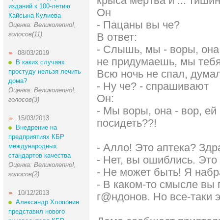
крыса мертва и ... тишин
изданий к 100-летию
Он
Кайсына Кулиева
- Пацаны вы че?
Оценка: Великолепно!,
голосов(11)
В ответ:
- Слышь, мы - воры, она 
08/03/2019
не придумаешь, мы тебя
В каких случаях
простуду нельзя лечить
Всю ночь не спал, думал
дома?
- Ну че? - спрашивают
Оценка: Великолепно!,
Он:
голосов(3)
- Мы воры, она - вор, е
15/03/2013
посидеть??!
Внедрение на
предприятиях КБР
- Алло! Это аптека? Здр
международных
стандартов качества
- Нет, вы ошиблись. Это
Оценка: Великолепно!,
- Не может быть! Я набр
голосов(2)
- В каком-то смысле вы 
10/12/2013
г@ндонов. Но все-таки 
Александр Хлопонин
представил нового