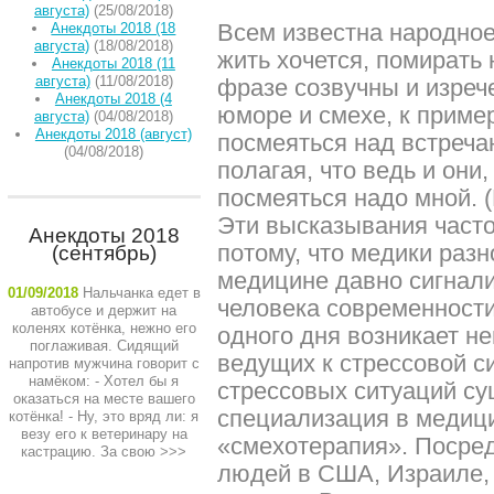
августа)
(25/08/2018)
Всем известна народно
Анекдоты 2018 (18
августа)
(18/08/2018)
жить хочется, помирать
Анекдоты 2018 (11
августа)
(11/08/2018)
фразе созвучны и изреч
Анекдоты 2018 (4
юморе и смехе, к пример
августа)
(04/08/2018)
Анекдоты 2018 (август)
посмеяться над встреч
(04/08/2018)
полагая, что ведь и они,
посмеяться надо мной. 
Эти высказывания часто
Анекдоты 2018
потому, что медики раз
(сентябрь)
медицине давно сигнали
01/09/2018
Нальчанка едет в
человека современности
автобусе и держит на
коленях котёнка, нежно его
одного дня возникает н
поглаживая. Сидящий
ведущих к стрессовой с
напротив мужчина говорит с
намёком: - Хотел бы я
стрессовых ситуаций су
оказаться на месте вашего
специализация в медици
котёнка! - Ну, это вряд ли: я
везу его к ветеринару на
«смехотерапия». Посре
кастрацию. За свою
>>>
людей в США, Израиле, 