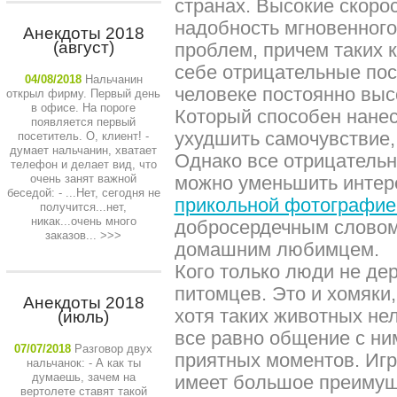
странах. Высокие скоро
надобность мгновенног
Анекдоты 2018
(август)
проблем, причем таких к
себе отрицательные пос
04/08/2018
Нальчанин
человеке постоянно выс
открыл фирму. Первый день
в офисе. На пороге
Который способен нанес
появляется первый
ухудшить самочувствие,
посетитель. О, клиент! -
думает нальчанин, хватает
Однако все отрицательн
телефон и делает вид, что
очень занят важной
можно уменьшить интер
беседой: - ...Нет, сегодня не
прикольной фотографие
получится...нет,
никак...очень много
добросердечным словом 
заказов...
>>>
домашним любимцем.
Кого только люди не де
питомцев. Это и хомяки,
Анекдоты 2018
хотя таких животных не
(июль)
все равно общение с ни
07/07/2018
Разговор двух
приятных моментов. Иг
нальчанок: - А как ты
думаешь, зачем на
имеет большое преимущ
вертолете ставят такой