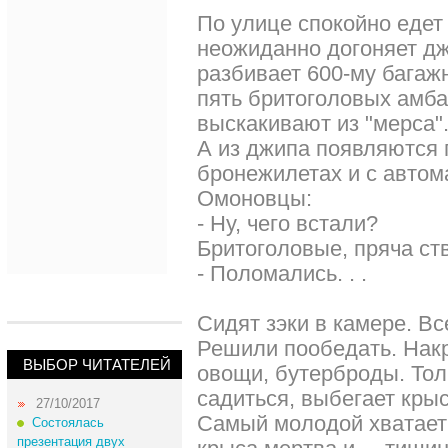
По улице спокойно едет 
неожиданно догоняет дж
разбивает 600-му багаж
пять бритоголовых амба
выскакивают из "мерса"
А из джипа появляются 
бронежилетах и с автом
Омоновцы:
- Ну, чего встали?
Бритоголовые, пряча ст
- Поломались. . .
Сидят зэки в камере. Вс
Решили пообедать. Нак
ВЫБОР ЧИТАТЕЛЕЙ
овощи, бутерброды. Тол
садиться, выбегает крыс
27/10/2017
Cамый молодой хватает 
Состоялась
презентация двух