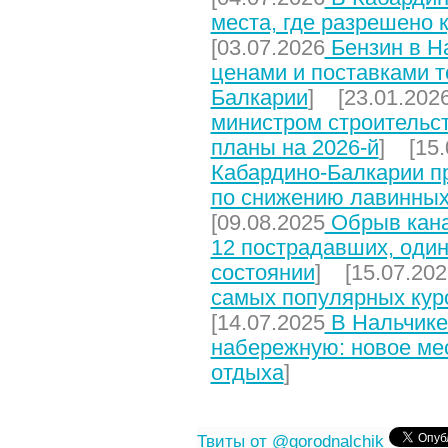
места, где разрешено 
[03.07.2026
Бензин в На
ценами и поставками т
Балкарии
] [23.01.202
министром строительст
планы на 2026-й
] [15.
Кабардино-Балкарии п
по снижению лавинных
[09.08.2025
Обрыв кана
12 пострадавших, один
состоянии
] [15.07.202
самых популярных кур
[14.07.2025
В Нальчике
набережную: новое мес
отдыха
]
Твиты от @gorodnalchik