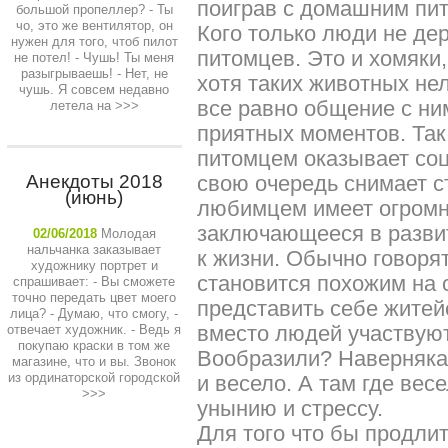
поиграв с домашним пи
большой пропеллер? - Ты
чо, это же вентилятор, он
Кого только люди не де
нужен для того, чтоб пилот
питомцев. Это и хомяки,
не потел! - Чушь! Ты меня
разыгрываешь! - Нет, не
хотя таких животных не
чушь. Я совсем недавно
все равно общение с ни
летела на
>>>
приятных моментов. Та
питомцем оказывает соц
Анекдоты 2018
свою очередь снимает с
(июнь)
любимцем имеет огромн
заключающееся в разви
02/06/2018
Молодая
нальчанка заказывает
к жизни. Обычно говоря
художнику портрет и
становится похожим на с
спрашивает: - Вы сможете
точно передать цвет моего
представить себе житей
лица? - Думаю, что смогу, -
вместо людей участвую
отвечает художник. - Ведь я
покупаю краски в том же
Вообразили? Наверняка
магазине, что и вы. Звонок
из ординаторской городской
и весело. А там где вес
>>>
унынию и стрессу.
Для того что бы продли