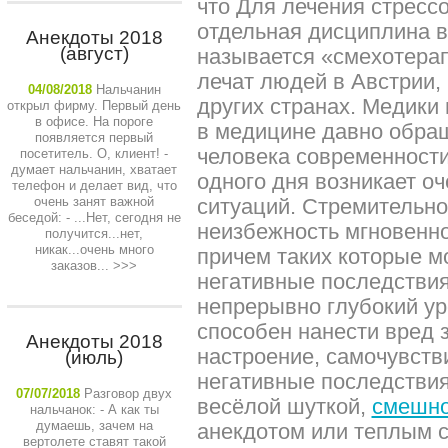
что Для лечения стресс
отдельная дисциплина в
Анекдоты 2018
(август)
называется «смехотера
лечат людей в Австрии,
04/08/2018
Нальчанин
других странах. Медики
открыл фирму. Первый день
в офисе. На пороге
в медицине давно обращ
появляется первый
человека современности
посетитель. О, клиент! -
думает нальчанин, хватает
одного дня возникает о
телефон и делает вид, что
очень занят важной
ситуаций. Стремительно
беседой: - ...Нет, сегодня не
неизбежность мгновенно
получится...нет,
никак...очень много
причем таких которые мо
заказов...
>>>
негативные последствия
непрерывно глубокий ур
способен нанести вред 
Анекдоты 2018
настроение, самочувств
(июль)
негативные последстви
07/07/2018
Разговор двух
весёлой шуткой,
смешно
нальчанок: - А как ты
думаешь, зачем на
анекдотом или теплым с
вертолете ставят такой