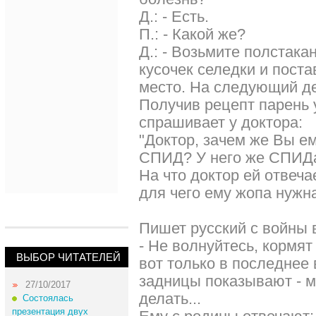
Д.: - Есть.
П.: - Какой же?
Д.: - Возьмите полстака
кусочек селедки и поста
место. На следующий де
Получив рецепт парень 
спрашивает у доктора:
"Доктор, зачем же Вы ем
СПИД? У него же СПИДа
На что доктор ей отвечае
для чего ему жопа нужна
Пишет русский с войны 
- Hе волнуйтесь, кормят
ВЫБОР ЧИТАТЕЛЕЙ
вот только в последнее 
задницы показывают - м
27/10/2017
делать...
Состоялась
презентация двух