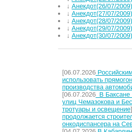
↓
Анекдот(26/07/2009
↓
Анекдот(27/07/2009
↓
Анекдот(28/07/2009
↓
Анекдот(29/07/2009
↓
Анекдот(30/07/2009
НЕДАВНИЕ СТАТЬИ
[06.07.2026
Российским
использовать прямого
производства автомоб
[06.07.2026
В Баксане 
улиц Чемазокова и Бес
тротуары и освещение
продолжается строите
онкодиспансера на Се
[04.07.2026
В Кабардин