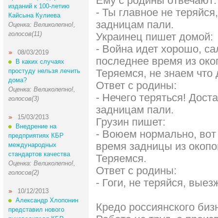
Ему с родины отвечают:
изданий к 100-летию
- Ты главное не теряйся
Кайсына Кулиева
задницам пали.
Оценка: Великолепно!,
голосов(11)
Украинец пишет домой:
- Война идет хорошо, са
08/03/2019
последнее время из ок
В каких случаях
простуду нельзя лечить
Теряемся, не знаем что 
дома?
Ответ с родины:
Оценка: Великолепно!,
- Hечего теряться! Дост
голосов(3)
задницам пали.
15/03/2013
Грузин пишет:
Внедрение на
- Воюем нормально, вот
предприятиях КБР
время задницы из окопо
международных
стандартов качества
Теряемся.
Оценка: Великолепно!,
Ответ с родины:
голосов(2)
- Гоги, не теряйся, вые
10/12/2013
Александр Хлопонин
Кредо россиянского биз
представил нового