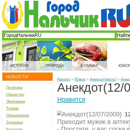
ИСТОРИЯ
ПРИРОДА
КУЛИНАР
ЮМО
НОВОСТИ
Начало
>
Юмор
>
Анекдот(июль)
>
Анекд
Анекдот(12/0
Политика
Общество
Нравится
Экономика
Туризм
1
Образование
Приходит мужик в аптек
Здоровье
- Простите, у вас соски 
Культура