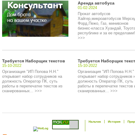
Аренда автобуса
01-02-2024
Прокат автобусов
Хайгер,микроавтобусов Мерсе
Форд,Пежо, Газ, минивэнов
бизнес-класса Хуандай, Тоуота
республике и за ее пределами!.
>>>
Требуется Наборщик текстов
Требуется Наборщик текс
15-10-2022
15-10-2022
Организация "ИП Попова Н.Н."
Организация "ИП Попова Н.Н."
открывает набор сотрудников на
открывает набор сотрудников 
должность Оператор ПК, суть
должность Оператор ПК, суть
работы в перепечатке текстов из
работы в перепечатке текстов 
сканированных... >>>
сканированных... >>>
Нальчик
История
Прир