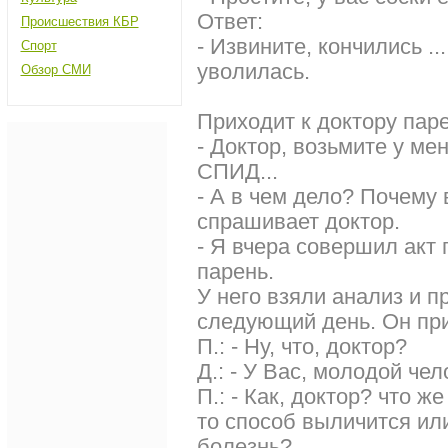
Ответ:
Происшествия КБР
- Извините, кончились .
Спорт
уволилась.
Обзор СМИ
Приходит к доктору паре
- Доктор, возьмите у ме
СПИД...
- А в чем дело? Почему 
спрашивает доктор.
- Я вчера совершил акт 
парень.
У него взяли анализ и п
следующий день. Он пр
П.: - Ну, что, доктор?
Д.: - У Вас, молодой че
П.: - Как, доктор? что ж
то способ выличится ил
болезнь?