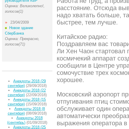
Работа не труд, а произ
руководителя КБР
Оценка: Великолепно!,
расстояние. Отсюда выв
голосов(1)
надо хватать больше, т
быстрее, тем лучше.
23/04/2009
Новое здание
СберБанка
Китайское радио:
Оценка: Прекрасно,
Поздравляем вас товар
голосов(71)
Ли Хен Чаон стартовал
космичекий аппарат соз
сообщили в Центре упр
сомочуствие трех космон
хорошее.
Анекдоты 2018 (29
сентября)
(29/09/2018)
Анекдоты 2018 (22
Московский аэропорт пр
сентября)
(22/09/2018)
Анекдоты 2018 (15
отпугивания птиц стоим
сентября)
(15/09/2018)
обслуживает один опера
Анекдоты 2018 (8
сентября)
(08/09/2018)
автоматически преобра
Анекдоты 2018
выражения оператора в
(сентябрь)
(01/09/2018)
Анекдоты 2018 (25