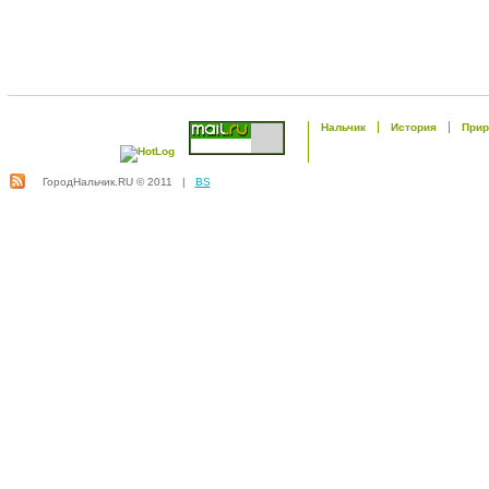
Нальчик
История
Прир
ГородНальчик.RU © 2011 |
BS