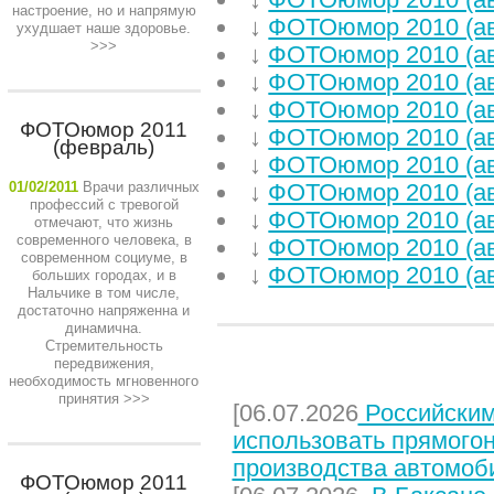
настроение, но и напрямую
↓
ФОТОюмор 2010 (ав
ухудшает наше здоровье.
>>>
↓
ФОТОюмор 2010 (ав
↓
ФОТОюмор 2010 (ав
↓
ФОТОюмор 2010 (ав
ФОТОюмор 2011
↓
ФОТОюмор 2010 (ав
(февраль)
↓
ФОТОюмор 2010 (ав
01/02/2011
Врачи различных
↓
ФОТОюмор 2010 (ав
профессий с тревогой
↓
ФОТОюмор 2010 (ав
отмечают, что жизнь
современного человека, в
↓
ФОТОюмор 2010 (ав
современном социуме, в
↓
ФОТОюмор 2010 (ав
больших городах, и в
Нальчике в том числе,
достаточно напряженна и
динамична.
Стремительность
передвижения,
НЕДАВНИЕ СТАТЬИ
необходимость мгновенного
принятия
>>>
[06.07.2026
Российским
использовать прямого
производства автомоб
ФОТОюмор 2011