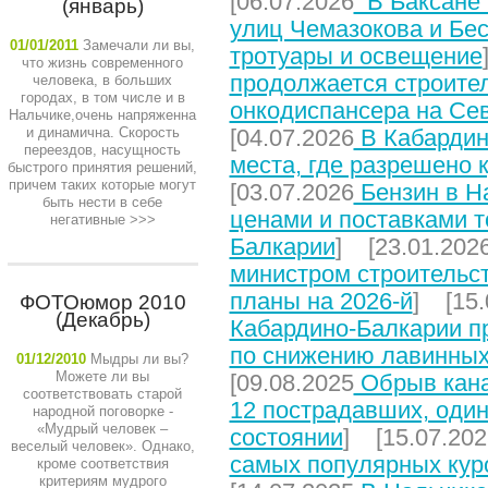
[06.07.2026
В Баксане 
(январь)
улиц Чемазокова и Бес
01/01/2011
Замечали ли вы,
тротуары и освещение
что жизнь современного
продолжается строите
человека, в больших
городах, в том числе и в
онкодиспансера на Се
Нальчике,очень напряженна
и динамична. Скорость
[04.07.2026
В Кабардин
переездов, насущность
места, где разрешено 
быстрого принятия решений,
причем таких которые могут
[03.07.2026
Бензин в На
быть нести в себе
ценами и поставками т
негативные
>>>
Балкарии
] [23.01.202
министром строительст
планы на 2026-й
] [15.
ФОТОюмор 2010
(Декабрь)
Кабардино-Балкарии п
по снижению лавинных
01/12/2010
Мыдры ли вы?
Можете ли вы
[09.08.2025
Обрыв кана
соответствовать старой
12 пострадавших, один
народной поговорке -
«Мудрый человек –
состоянии
] [15.07.202
веселый человек». Однако,
самых популярных кур
кроме соответствия
критериям мудрого