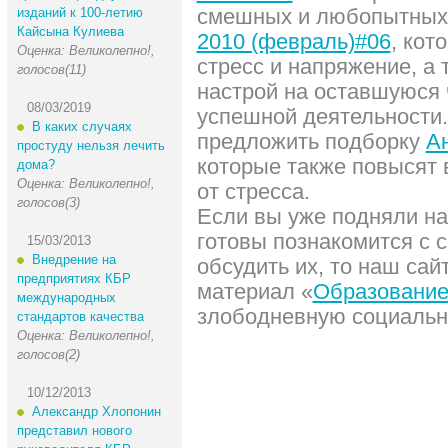
смешных и любопытных
изданий к 100-летию
Кайсына Кулиева
2010 (февраль)#06
, кот
Оценка: Великолепно!,
стресс и напряжение, а 
голосов(11)
настрой на оставшуюся 
08/03/2019
успешной деятельности
В каких случаях
предложить подборку
Ан
простуду нельзя лечить
которые также повысят 
дома?
Оценка: Великолепно!,
от стресса.
голосов(3)
Если вы уже подняли на
готовы познакомится с 
15/03/2013
Внедрение на
обсудить их, то наш са
предприятиях КБР
материал «
Образовани
международных
злободневную социальн
стандартов качества
Оценка: Великолепно!,
голосов(2)
10/12/2013
Александр Хлопонин
представил нового