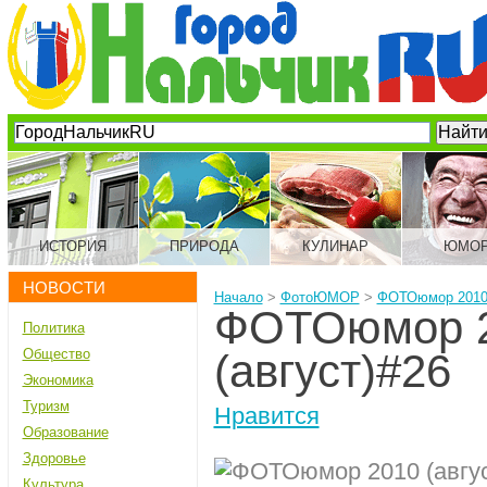
ИСТОРИЯ
ПРИРОДА
КУЛИНАР
ЮМО
НОВОСТИ
Начало
>
ФотоЮМОР
>
ФОТОюмор 2010 
ФОТОюмор 
Политика
Общество
(август)#26
Экономика
Туризм
Нравится
Образование
Здоровье
Культура