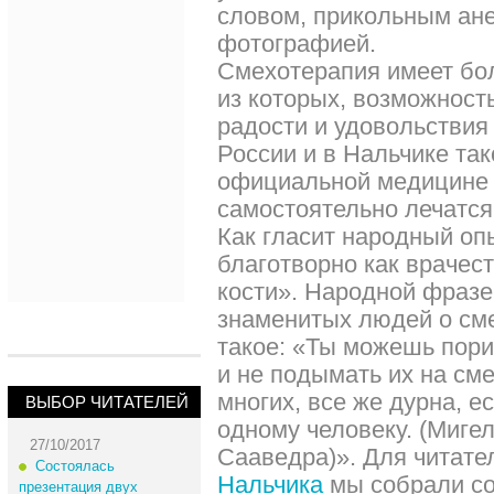
словом, прикольным ан
фотографией.
Смехотерапия имеет бо
из которых, возможност
радости и удовольствия 
России и в Нальчике та
официальной медицине 
самостоятельно лечатс
Как гласит народный оп
благотворно как врачес
кости». Народной фразе
знаменитых людей о сме
такое: «Ты можешь пори
и не подымать их на см
многих, все же дурна, е
ВЫБОР ЧИТАТЕЛЕЙ
одному человеку. (Миге
27/10/2017
Сааведра)». Для читат
Состоялась
Нальчика
мы собрали с
презентация двух