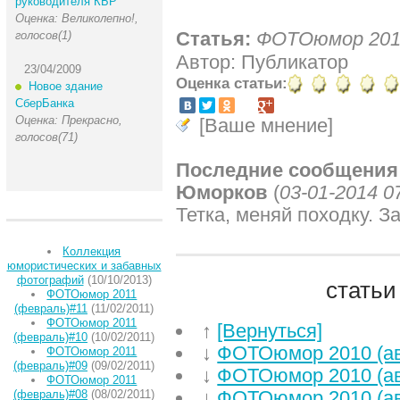
руководителя КБР
Оценка: Великолепно!,
Статья:
ФОТОюмор 2010
голосов(1)
Автор: Публикатор
23/04/2009
Оценка статьи:
Новое здание
СберБанка
Оценка: Прекрасно,
[Ваше мнение]
голосов(71)
Последние сообщения
Юморков
(
03-01-2014 0
Тетка, меняй походку. З
Коллекция
юмористических и забавных
фотографий
(10/10/2013)
статьи
ФОТОюмор 2011
(февраль)#11
(11/02/2011)
ФОТОюмор 2011
↑
[Вернуться]
(февраль)#10
(10/02/2011)
↓
ФОТОюмор 2010 (ав
ФОТОюмор 2011
(февраль)#09
(09/02/2011)
↓
ФОТОюмор 2010 (ав
ФОТОюмор 2011
↓
ФОТОюмор 2010 (ав
(февраль)#08
(08/02/2011)