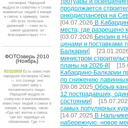
тротуары и освещение
поговорка. Народной
продолжается строите
мудрости созвучны и слова
знаменитых людей о юморе
онкодиспансера на Се
и смехе, к примеру, такое:
«Из всех телесных
[04.07.2026
В Кабардин
движений — смех есть
места, где разрешено 
самое здоровое; он
благоприятствует
>>>
[03.07.2026
Бензин в На
ценами и поставками т
Балкарии
] [23.01.202
ФОТОзверь 2010
министром строительст
(Ноябрь)
планы на 2026-й
] [15.
Кабардино-Балкарии п
01/11/2010
Есть известная
народная поговорка «Смех
по снижению лавинных
— это солнце: оно
прогоняет зиму с
[09.08.2025
Обрыв кана
человеческого лица».
12 пострадавших, один
Народной мудрости
созвучны и высказывания
состоянии
] [15.07.202
известных людей о смехе и
самых популярных кур
юморе, к примеру, такое:
«Где нет желчи и смеха,
[14.07.2025
В Нальчике
там нет надежды на
набережную: новое мес
обновление. Где
>>>