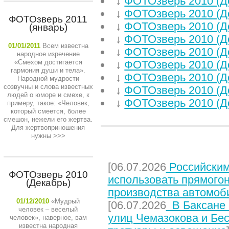
↓
ФОТОзверь 2010 (Д
↓
ФОТОзверь 2010 (Д
ФОТОзверь 2011
↓
ФОТОзверь 2010 (Д
(январь)
↓
ФОТОзверь 2010 (Д
01/01/2011
Всем известна
↓
ФОТОзверь 2010 (Д
народное изречение
«Смехом достигается
↓
ФОТОзверь 2010 (Д
гармония души и тела».
↓
ФОТОзверь 2010 (Д
Народной мудрости
созвучны и слова известных
↓
ФОТОзверь 2010 (Д
людей о юморе и смехе, к
↓
ФОТОзверь 2010 (Д
примеру, такое: «Человек,
который смеется, более
смешон, нежели его жертва.
Для жертвоприношения
нужны
>>>
НЕДАВНИЕ СТАТЬИ
[06.07.2026
Российским
ФОТОзверь 2010
использовать прямого
(Декабрь)
производства автомоб
01/12/2010
«Мудрый
[06.07.2026
В Баксане 
человек – веселый
улиц Чемазокова и Бес
человек», наверное, вам
известна народная