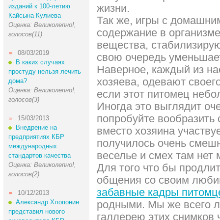
жизни.
изданий к 100-летию
Кайсына Кулиева
Так же, игры с домашн
Оценка: Великолепно!,
содержание в организме
голосов(11)
вещества, стабилизирую
08/03/2019
свою очередь уменьшает
В каких случаях
Наверное, каждый из на
простуду нельзя лечить
хозяева, одевают своего
дома?
Оценка: Великолепно!,
если этот питомец небол
голосов(3)
Иногда это выглядит оч
попробуйте вообразить 
15/03/2013
Внедрение на
вместо хозяина участву
предприятиях КБР
получилось очень смешн
международных
веселье и смех там нет 
стандартов качества
Оценка: Великолепно!,
Для того что бы продли
голосов(2)
общения со своим люби
забавные кадры питомц
10/12/2013
Александр Хлопонин
родными. Мы же всего л
представил нового
галлерею этих снимков 