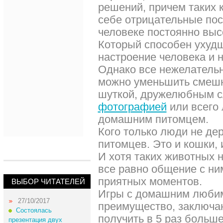
решений, причем таких 
себе отрицательные пос
человеке постоянно выс
Который способен ухудш
настроение человека и 
Однако все нежелатель
можно уменьшить смеш
шуткой, дружелюбным 
фотографией
или всего
домашним питомцем.
Кого только люди не де
питомцев. Это и кошки,
И хотя таких животных 
все равно общение с ни
приятных моментов.
ВЫБОР ЧИТАТЕЛЕЙ
Игры с домашним любим
27/10/2017
преимущество, заключа
Состоялась
получить в 5 раз больше
презентация двух