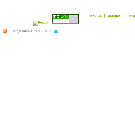
Нальчик
История
Прир
ГородНальчик.RU © 2011 |
BS