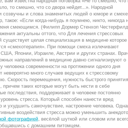
, вам известна народная поговорка «Не то смешно, что 
ло, то смешно, что со двора нейдет...». Народной
и созвучны и слова знаменитых людей о юморе и смехе
, такое: «Если когда-нибудь я поумнею, никто, никогда 
меня смеющимся. (Филипп Дормер Стенхоп Честерфилд
жения актуальны оттого, что Для лечения стрессовых
й существует целая специализация в медицине которое
тся «смехотерапия». При помощи смеха излечивают
 США, Японии, Израиле, Австрии и других странах. Вра
ожных направлений в медицине давно сигнализируют о
 у человека современности на протяжении одного дня
т невероятно много случаев ведущих к стрессовому
ию. Скорость перемещения, нужность быстрого приняти
 причем таких которые могут быть нести в себе
ые последствия, поддерживает в человеке постоянно
уровень стресса. Который способен нанести вред
ю и ухудшить самочувствие, настроение человека. Одна
ативные воздействия стресса можно уменьшить анекдото
ной фотографией
, весёлой шуткой или словом или всег
общавшись с домашним питомцем.