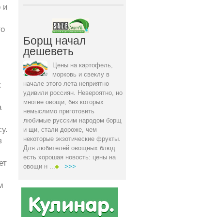
 и
го
Борщ начал
дешеветь
Цены на картофель,
морковь и свеклу в
начале этого лета неприятно
к
удивили россиян. Невероятно, но
многие овощи, без которых
а
немыслимо приготовить
любимые русским народом борщ
у.
и щи, стали дороже, чем
некоторые экзотические фрукты.
в
Для любителей овощных блюд
есть хорошая новость: цены на
ет
овощи н ...
>>>
м