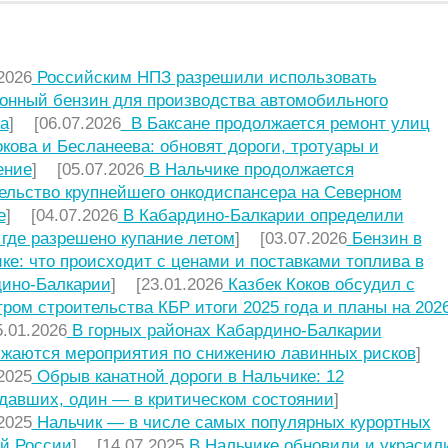
НИЕ СТАТЬИ
2026
Российским НПЗ разрешили использовать
онный бензин для производства автомобильного
а
] [06.07.2026
В Баксане продолжается ремонт улиц
кова и Бесланеева: обновят дороги, тротуары и
ение
] [05.07.2026
В Нальчике продолжается
ельство крупнейшего онкодиспансера на Северном
е
] [04.07.2026
В Кабардино-Балкарии определили
 где разрешено купание летом
] [03.07.2026
Бензин в
ке: что происходит с ценами и поставками топлива в
ино-Балкарии
] [23.01.2026
Казбек Коков обсудил с
ром строительства КБР итоги 2025 года и планы на 2026
.01.2026
В горных районах Кабардино-Балкарии
жаются мероприятия по снижению лавинных рисков
]
2025
Обрыв канатной дороги в Нальчике: 12
давших, один — в критическом состоянии
]
2025
Нальчик — в числе самых популярных курортных
й России
] [14.07.2025
В Нальчике обновили и украсил