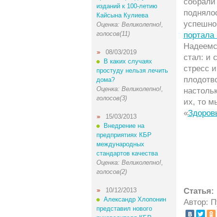
собрали 
изданий к 100-летию
подняло
Кайсына Кулиева
успешно
Оценка: Великолепно!,
голосов(11)
портала 
Надеемс
08/03/2019
стал: и 
В каких случаях
стресс и
простуду нельзя лечить
плодотв
дома?
Оценка: Великолепно!,
настольк
голосов(3)
их, то 
«
Здоров
15/03/2013
Внедрение на
предприятиях КБР
международных
стандартов качества
Оценка: Великолепно!,
голосов(2)
10/12/2013
Статья:
Александр Хлопонин
Автор: 
представил нового