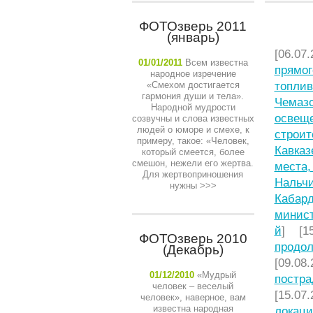
ФОТОзверь 2011
НЕДАВ
(январь)
[06.07.
01/01/2011
Всем известна
прямог
народное изречение
«Смехом достигается
топлив
гармония души и тела».
Чемазо
Народной мудрости
освещ
созвучны и слова известных
людей о юморе и смехе, к
строит
примеру, такое: «Человек,
Кавказ
который смеется, более
смешон, нежели его жертва.
места,
Для жертвоприношения
Нальчи
нужны
>>>
Кабард
минист
й
] [15
ФОТОзверь 2010
продол
(Декабрь)
[09.08.
01/12/2010
«Мудрый
постра
человек – веселый
[15.07.
человек», наверное, вам
известна народная
локаци