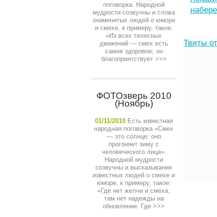
поговорка. Народной
набере
мудрости созвучны и слова
знаменитых людей о юморе
и смехе, к примеру, такое:
«Из всех телесных
Твиты от
движений — смех есть
самое здоровое; он
благоприятствует
>>>
ФОТОзверь 2010
(Ноябрь)
01/11/2010
Есть известная
народная поговорка «Смех
— это солнце: оно
прогоняет зиму с
человеческого лица».
Народной мудрости
созвучны и высказывания
известных людей о смехе и
юморе, к примеру, такое:
«Где нет желчи и смеха,
там нет надежды на
обновление. Где
>>>