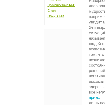
Наверное
Происшествия КБР
двор вош
Спорт
мудрост
Обзор СМИ
например
увидит 
Эти выра
ситуаци
называе
людей в
всевозм
том, что
возникае
состоян
решений,
негативн
высокий 
здоровь
все нег
приколь
лишь по