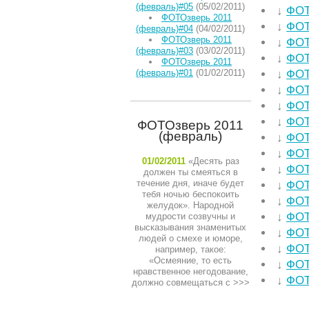
(февраль)#05
(05/02/2011)
↓
ФОТ
ФОТОзверь 2011
↓
ФОТ
(февраль)#04
(04/02/2011)
ФОТОзверь 2011
↓
ФОТ
(февраль)#03
(03/02/2011)
↓
ФОТ
ФОТОзверь 2011
(февраль)#01
(01/02/2011)
↓
ФОТ
↓
ФОТ
↓
ФОТ
↓
ФОТ
ФОТОзверь 2011
(февраль)
↓
ФОТ
↓
ФОТ
01/02/2011
«Десять раз
↓
ФОТ
должен ты смеяться в
течение дня, иначе будет
↓
ФОТ
тебя ночью беспокоить
↓
ФОТ
желудок». Народной
↓
ФОТ
мудрости созвучны и
высказывания знаменитых
↓
ФОТ
людей о смехе и юморе,
↓
ФОТ
например, такое:
«Осмеяние, то есть
↓
ФОТ
нравственное негодование,
↓
ФОТ
должно совмещаться с
>>>