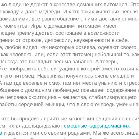
ько люди не держат в качестве домашних питомцев. Это
и какаду и даже медведи. И хотя таких животных нельзя
 домашними, все равно общение с ними доставляет мно
х моментов. Игры с домашним питомцем имеет
яющие преимущество, состоящее в возможности
ении от страхов, депрессии, неуверенности в себе.
, любой видел, как некоторые хозяева, одевают своего
как человека, или, если этот питомец небольшой то, ка
 Иногда это выглядит весьма забавно. А теперь,
те вообразить себе ситуацию в которой вместо хозяин
т его питомец. Наверняка получилось очень смешно и
А там где веселье и смех там нет места унынию и стресс
 общение с домашним любимцем повышает содержание 
ме человека окситоцина – вещества, стабилизирующего
 работы сердечной мышцы, что в свою очередь уменьша
о что бы продлить приятные мгновения общения со свои
м, их владельцы делают
смешные кадры домашних
в
и делятся ими со своими родными. Мы же всего лишь