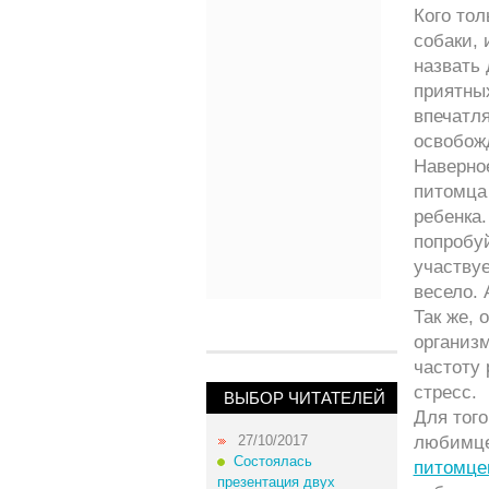
Кого тол
собаки, 
назвать
приятны
впечатл
освобожд
Наверное
питомца 
ребенка.
попробуй
участвуе
весело. 
Так же,
организ
частоту
стресс.
ВЫБОР ЧИТАТЕЛЕЙ
Для тог
27/10/2017
любимце
Состоялась
питомце
презентация двух