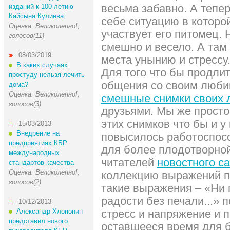
весьма забавно. А тепе
изданий к 100-летию
Кайсына Кулиева
себе ситуацию в которо
Оценка: Великолепно!,
участвует его питомец.
голосов(11)
смешно и весело. А там 
08/03/2019
места унынию и стрессу
В каких случаях
Для того что бы продли
простуду нельзя лечить
общения со своим люби
дома?
Оценка: Великолепно!,
смешные снимки своих
голосов(3)
друзьями. Мы же просто
этих снимков что бы и у
15/03/2013
Внедрение на
повысилось работоспос
предприятиях КБР
для более плодотворной
международных
читателей
новостного с
стандартов качества
Оценка: Великолепно!,
коллекцию выражений п
голосов(2)
такие выражения – «Ни 
радости без печали...» 
10/12/2013
Александр Хлопонин
стресс и напряжение и 
представил нового
оставшееся время для 