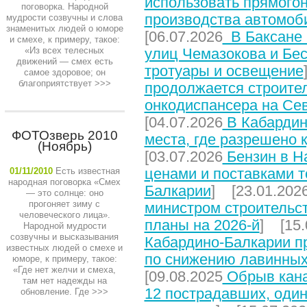
использовать прямого
поговорка. Народной
производства автомоб
мудрости созвучны и слова
знаменитых людей о юморе
[06.07.2026
В Баксане 
и смехе, к примеру, такое:
«Из всех телесных
улиц Чемазокова и Бес
движений — смех есть
тротуары и освещение
самое здоровое; он
благоприятствует
>>>
продолжается строите
онкодиспансера на Се
[04.07.2026
В Кабардин
ФОТОзверь 2010
места, где разрешено 
(Ноябрь)
[03.07.2026
Бензин в На
ценами и поставками т
01/11/2010
Есть известная
народная поговорка «Смех
Балкарии
] [23.01.202
— это солнце: оно
прогоняет зиму с
министром строительст
человеческого лица».
планы на 2026-й
] [15.
Народной мудрости
созвучны и высказывания
Кабардино-Балкарии п
известных людей о смехе и
по снижению лавинных
юморе, к примеру, такое:
«Где нет желчи и смеха,
[09.08.2025
Обрыв кана
там нет надежды на
12 пострадавших, один
обновление. Где
>>>