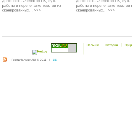
должность Оператор ПК, суть
должность Оператор ПК, суть
работы в перепечатке текстов из
работы в перепечатке текстов 
сканированных... >>>
сканированных... >>>
Нальчик
История
Прир
ГородНальчик.RU © 2011 |
BS