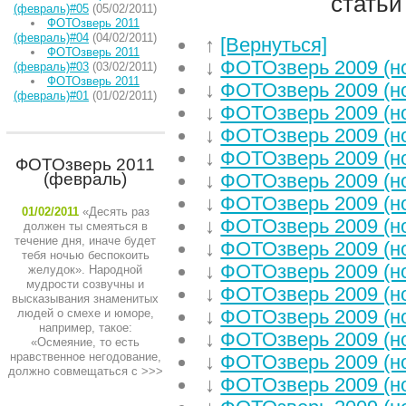
статьи
(февраль)#05
(05/02/2011)
ФОТОзверь 2011
(февраль)#04
(04/02/2011)
↑
[Вернуться]
ФОТОзверь 2011
↓
ФОТОзверь 2009 (н
(февраль)#03
(03/02/2011)
ФОТОзверь 2011
↓
ФОТОзверь 2009 (н
(февраль)#01
(01/02/2011)
↓
ФОТОзверь 2009 (н
↓
ФОТОзверь 2009 (н
↓
ФОТОзверь 2009 (н
ФОТОзверь 2011
(февраль)
↓
ФОТОзверь 2009 (н
↓
ФОТОзверь 2009 (н
01/02/2011
«Десять раз
↓
ФОТОзверь 2009 (н
должен ты смеяться в
течение дня, иначе будет
↓
ФОТОзверь 2009 (н
тебя ночью беспокоить
↓
ФОТОзверь 2009 (н
желудок». Народной
мудрости созвучны и
↓
ФОТОзверь 2009 (н
высказывания знаменитых
↓
ФОТОзверь 2009 (н
людей о смехе и юморе,
например, такое:
↓
ФОТОзверь 2009 (н
«Осмеяние, то есть
нравственное негодование,
↓
ФОТОзверь 2009 (н
должно совмещаться с
>>>
↓
ФОТОзверь 2009 (н