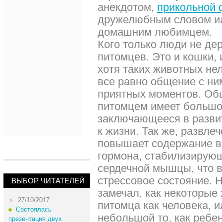
анекдотом,
прикольной 
дружелюбным словом ил
домашним любимцем.
Кого только люди не де
питомцев. Это и кошки, 
хотя таких животных не
все равно общение с ни
приятных моментов. Об
питомцем имеет большо
заключающееся в разви
к жизни. Так же, развл
повышает содержание в 
гормона, стабилизирующ
сердечной мышцы, что в
стрессовое состояние. 
ВЫБОР ЧИТАТЕЛЕЙ
замечал, как некоторые 
27/10/2017
питомца как человека, и
Состоялась
небольшой то, как ребен
презентация двух