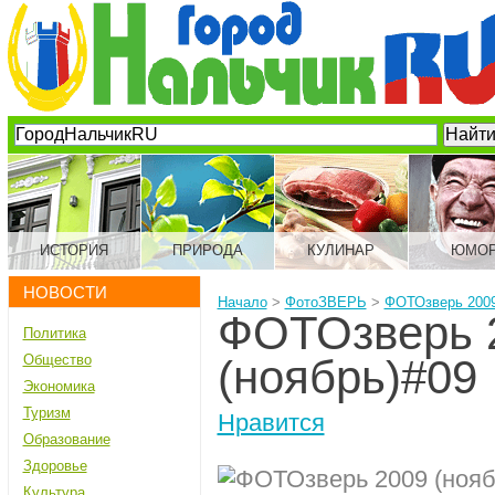
ИСТОРИЯ
ПРИРОДА
КУЛИНАР
ЮМО
НОВОСТИ
Начало
>
ФотоЗВЕРЬ
>
ФОТОзверь 2009
ФОТОзверь 
Политика
Общество
(ноябрь)#09
Экономика
Туризм
Нравится
Образование
Здоровье
Культура