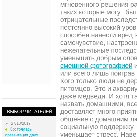
мгновенного решения р
таких которые могут быт
отрицательные последст
постоянно высокий уров
способен нанести вред 
самочувствие, настроен
нежелательные последс
уменьшить добрым слов
смешной фотографией
и
или всего лишь поиграв
Кого только люди не де
питомцев. Это и аквари
даже медведи. И хотя т
назвать домашними, все
доставляет много прият
ВЫБОР ЧИТАТЕЛЕЙ
общение с домашним л
27/10/2017
социальную поддержку, 
Состоялась
уменьшает стресс. Наве
презентация двух