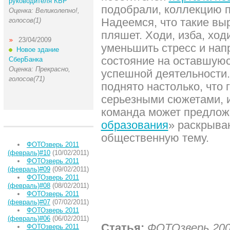
руководителя КБР
подобрали, коллекцию п
Оценка: Великолепно!,
Надеемся, что такие вы
голосов(1)
пляшет. Ходи, изба, ход
23/04/2009
уменьшить стресс и нап
Новое здание
состояние на оставшуюс
СберБанка
Оценка: Прекрасно,
успешной деятельности.
голосов(71)
поднято настолько, что 
серьезными сюжетами, и
команда может предлож
образования
» раскрыв
общественную тему.
ФОТОзверь 2011
(февраль)#10
(10/02/2011)
ФОТОзверь 2011
(февраль)#09
(09/02/2011)
ФОТОзверь 2011
(февраль)#08
(08/02/2011)
ФОТОзверь 2011
(февраль)#07
(07/02/2011)
ФОТОзверь 2011
(февраль)#06
(06/02/2011)
Статья:
ФОТОзверь 200
ФОТОзверь 2011