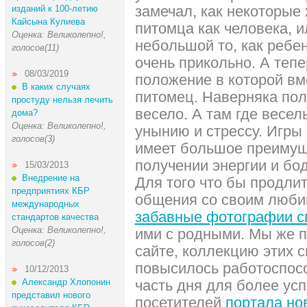
замечал, как некоторые 
изданий к 100-летию
Кайсына Кулиева
питомца как человека, и
Оценка: Великолепно!,
небольшой то, как ребен
голосов(11)
очень прикольно. А тепе
08/03/2019
положение в которой вме
В каких случаях
питомец. Наверняка пол
простуду нельзя лечить
весело. А там где весел
дома?
Оценка: Великолепно!,
унынию и стрессу. Игр
голосов(3)
имеет большое преимущ
получении энергии и бод
15/03/2013
Внедрение на
Для того что бы продли
предприятиях КБР
общения со своим люби
международных
забавные фотографии с
стандартов качества
Оценка: Великолепно!,
ими с родными. Мы же 
голосов(2)
сайте, коллекцию этих с
повысилось работоспос
10/12/2013
Александр Хлопонин
часть дня для более ус
представил нового
посетителей
портала но