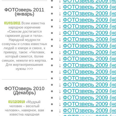
↓
ФОТОзверь 2009 (н
↓
ФОТОзверь 2009 (н
ФОТОзверь 2011
↓
ФОТОзверь 2009 (н
(январь)
↓
ФОТОзверь 2009 (н
01/01/2011
Всем известна
↓
ФОТОзверь 2009 (н
народное изречение
«Смехом достигается
↓
ФОТОзверь 2009 (н
гармония души и тела».
↓
ФОТОзверь 2009 (н
Народной мудрости
созвучны и слова известных
↓
ФОТОзверь 2009 (н
людей о юморе и смехе, к
↓
ФОТОзверь 2009 (н
примеру, такое: «Человек,
который смеется, более
↓
ФОТОзверь 2009 (н
смешон, нежели его жертва.
↓
ФОТОзверь 2009 (н
Для жертвоприношения
нужны
>>>
↓
ФОТОзверь 2009 (н
↓
ФОТОзверь 2009 (н
↓
ФОТОзверь 2009 (н
ФОТОзверь 2010
↓
ФОТОзверь 2009 (н
(Декабрь)
↓
ФОТОзверь 2009 (н
01/12/2010
«Мудрый
↓
ФОТОзверь 2009 (н
человек – веселый
↓
ФОТОзверь 2009 (н
человек», наверное, вам
известна народная