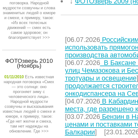
↓
ФОТОзверь 2009 (н
поговорка. Народной
мудрости созвучны и слова
знаменитых людей о юморе
и смехе, к примеру, такое:
«Из всех телесных
движений — смех есть
НЕДАВНИЕ СТАТЬИ
самое здоровое; он
благоприятствует
>>>
[06.07.2026
Российским
использовать прямого
производства автомоб
ФОТОзверь 2010
[06.07.2026
В Баксане 
(Ноябрь)
улиц Чемазокова и Бес
тротуары и освещение
01/11/2010
Есть известная
народная поговорка «Смех
продолжается строите
— это солнце: оно
прогоняет зиму с
онкодиспансера на Се
человеческого лица».
[04.07.2026
В Кабардин
Народной мудрости
созвучны и высказывания
места, где разрешено 
известных людей о смехе и
[03.07.2026
Бензин в На
юморе, к примеру, такое:
«Где нет желчи и смеха,
ценами и поставками т
там нет надежды на
Балкарии
] [23.01.202
обновление. Где
>>>