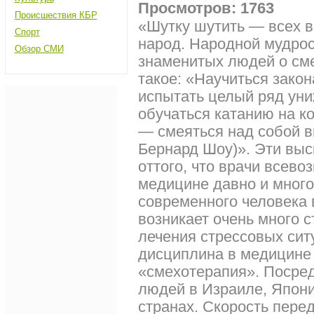
Просмотров: 1763
Происшествия КБР
«Шутку шутить — всех ве
Спорт
народ. Народной мудрос
Обзор СМИ
знаменитых людей о сме
такое: «Научиться зако
испытать целый ряд уни
обучаться катанию на к
— смеяться над собой в
Бернард Шоу)». Эти вы
оттого, что врачи всев
медицине давно и много 
современного человека 
возникает очень много 
лечения стрессовых сит
дисциплина в медицине 
«смехотерапия». Посре
людей в Израиле, Япони
странах. Скорость пере