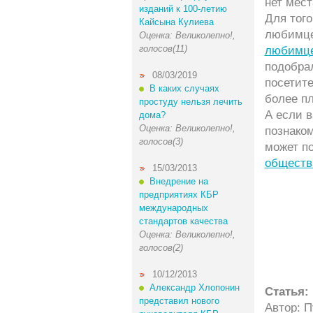
нет мест
изданий к 100-летию
Для тог
Кайсына Кулиева
любимце
Оценка: Великолепно!,
голосов(11)
любимц
подобра
08/03/2019
посетит
В каких случаях
более п
простуду нельзя лечить
А если в
дома?
Оценка: Великолепно!,
познаком
голосов(3)
может п
обществ
15/03/2013
Внедрение на
предприятиях КБР
международных
стандартов качества
Оценка: Великолепно!,
голосов(2)
10/12/2013
Александр Хлопонин
Статья:
представил нового
Автор: 