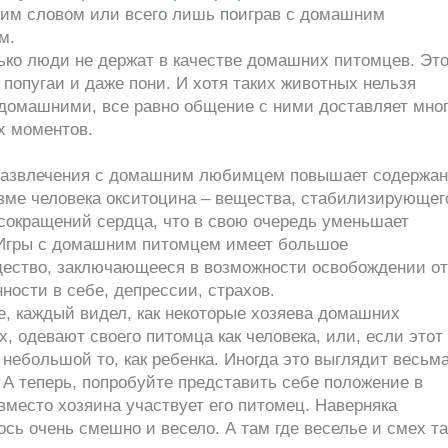
гим словом или всего лишь поиграв с домашним
м.
ько люди не держат в качестве домашних питомцев. Это
попугаи и даже пони. И хотя таких животных нельзя
 домашними, все равно общение с ними доставляет мно
х моментов.
 развлечения с домашним любимцем повышает содержа
изме человека окситоцина – вещества, стабилизирующег
 сокращений сердца, что в свою очередь уменьшает
 Игры с домашним питомцем имеет большое
ество, заключающееся в возможности освобождении от
ности в себе, депрессии, страхов.
, каждый видел, как некоторые хозяева домашних
, одевают своего питомца как человека, или, если этот
небольшой то, как ребенка. Иногда это выглядит весьм
А теперь, попробуйте представить себе положение в
вместо хозяина участвует его питомец. Наверняка
сь очень смешно и весело. А там где веселье и смех т