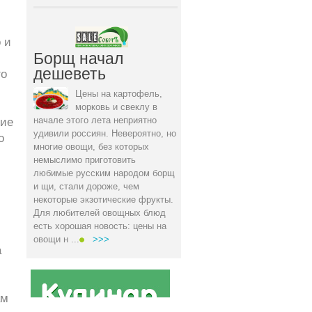
 и
Борщ начал
дешеветь
го
Цены на картофель,
морковь и свеклу в
начале этого лета неприятно
ние
удивили россиян. Невероятно, но
о
многие овощи, без которых
немыслимо приготовить
любимые русским народом борщ
и щи, стали дороже, чем
некоторые экзотические фрукты.
Для любителей овощных блюд
есть хорошая новость: цены на
овощи н ...
>>>
а
ам