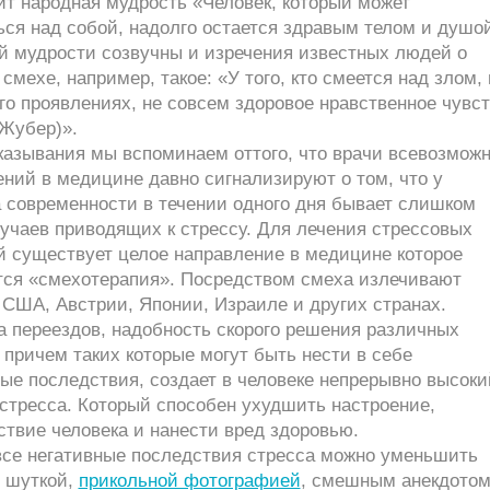
ит народная мудрость «Человек, который может
ся над собой, надолго остается здравым телом и душо
й мудрости созвучны и изречения известных людей о
смехе, например, такое: «У того, кто смеется над злом, 
о проявлениях, не совсем здоровое нравственное чувст
Жубер)».
казывания мы вспоминаем оттого, что врачи всевозмож
ний в медицине давно сигнализируют о том, что у
а современности в течении одного дня бывает слишком
учаев приводящих к стрессу. Для лечения стрессовых
й существует целое направление в медицине которое
тся «смехотерапия». Посредством смеха излечивают
США, Австрии, Японии, Израиле и других странах.
а переездов, надобность скорого решения различных
причем таких которые могут быть нести в себе
ые последствия, создает в человеке непрерывно высоки
стресса. Который способен ухудшить настроение,
твие человека и нанести вред здоровью.
все негативные последствия стресса можно уменьшить
 шуткой,
прикольной фотографией
, смешным анекдото