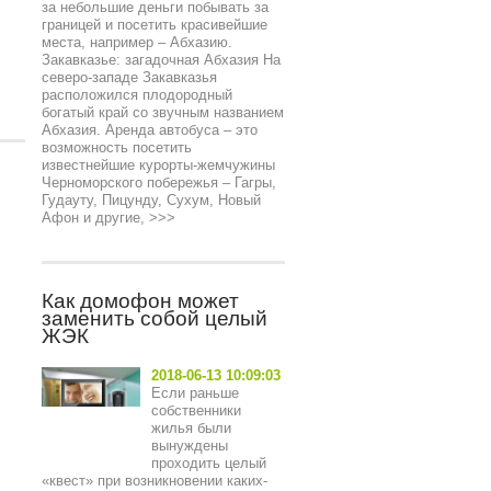
за небольшие деньги побывать за
границей и посетить красивейшие
места, например – Абхазию.
Закавказье: загадочная Абхазия На
северо-западе Закавказья
расположился плодородный
богатый край со звучным названием
Абхазия. Аренда автобуса – это
возможность посетить
известнейшие курорты-жемчужины
Черноморского побережья – Гагры,
Гудауту, Пицунду, Сухум, Новый
Афон и другие,
>>>
Как домофон может
заменить собой целый
ЖЭК
2018-06-13 10:09:03
Если раньше
собственники
жилья были
вынуждены
проходить целый
«квест» при возникновении каких-