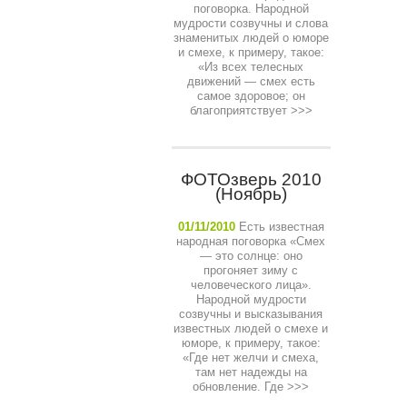
поговорка. Народной
мудрости созвучны и слова
знаменитых людей о юморе
и смехе, к примеру, такое:
«Из всех телесных
движений — смех есть
самое здоровое; он
благоприятствует
>>>
ФОТОзверь 2010
(Ноябрь)
01/11/2010
Есть известная
народная поговорка «Смех
— это солнце: оно
прогоняет зиму с
человеческого лица».
Народной мудрости
созвучны и высказывания
известных людей о смехе и
юморе, к примеру, такое:
«Где нет желчи и смеха,
там нет надежды на
обновление. Где
>>>