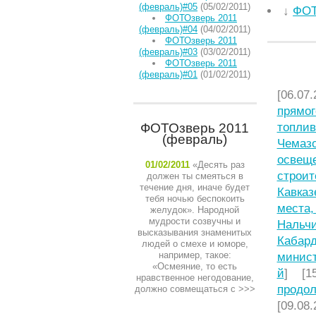
(февраль)#05
(05/02/2011)
↓
ФОТ
ФОТОзверь 2011
(февраль)#04
(04/02/2011)
ФОТОзверь 2011
(февраль)#03
(03/02/2011)
ФОТОзверь 2011
НЕДАВ
(февраль)#01
(01/02/2011)
[06.07.
прямог
ФОТОзверь 2011
топлив
(февраль)
Чемазо
освещ
01/02/2011
«Десять раз
строит
должен ты смеяться в
течение дня, иначе будет
Кавказ
тебя ночью беспокоить
места,
желудок». Народной
мудрости созвучны и
Нальчи
высказывания знаменитых
Кабард
людей о смехе и юморе,
например, такое:
минист
«Осмеяние, то есть
й
] [15
нравственное негодование,
продол
должно совмещаться с
>>>
[09.08.