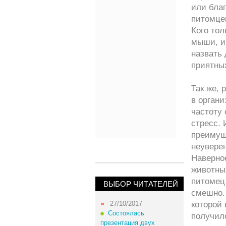
или бла
питомце
Кого тол
мыши, и 
назвать
приятны
Так же,
в орган
частоту
стресс.
преимущ
неуверен
Наверное
животных
питомец 
ВЫБОР ЧИТАТЕЛЕЙ
смешно. 
27/10/2017
которой 
Состоялась
получило
презентация двух