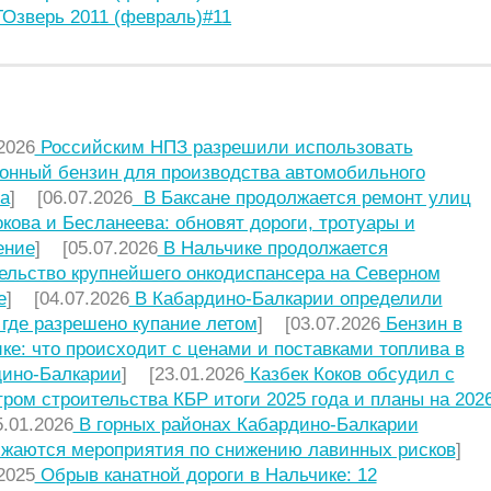
Озверь 2011 (февраль)#11
НИЕ СТАТЬИ
2026
Российским НПЗ разрешили использовать
онный бензин для производства автомобильного
а
] [06.07.2026
В Баксане продолжается ремонт улиц
кова и Бесланеева: обновят дороги, тротуары и
ение
] [05.07.2026
В Нальчике продолжается
ельство крупнейшего онкодиспансера на Северном
е
] [04.07.2026
В Кабардино-Балкарии определили
 где разрешено купание летом
] [03.07.2026
Бензин в
ке: что происходит с ценами и поставками топлива в
ино-Балкарии
] [23.01.2026
Казбек Коков обсудил с
ром строительства КБР итоги 2025 года и планы на 2026
.01.2026
В горных районах Кабардино-Балкарии
жаются мероприятия по снижению лавинных рисков
]
2025
Обрыв канатной дороги в Нальчике: 12