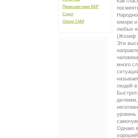
Как глас
Происшествия КБР
посмеять
Спорт
Народно
Обзор СМИ
юморе и 
любых ег
(Жозеф 
Эти выс
направле
человек
много сл
ситуаци
называе
людей в 
Быстрот
дилемм, 
негативн
уровень 
самочувс
Однако 
хорошей