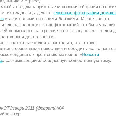
а унынию и стрессу.
о что бы продлить приятные мгновения общения со свои
м, их владельцы делают
смешные фотографии домаш
ев
и делятся ими со своими близкими. Мы же просто
ли здесь, коллекцию этих фотографий что бы и у наших
елей повысилось настроение на оставшуюся часть дня д
лодотворной деятельности.
аше настроение поднято настолько, что готовы
ится с серьезными новостями и обсудить их, то наш са
орекомендовать к прочтению материал «
Новости
а
» раскрывающий злободневную общественную тему.
ФОТОзверь 2011 (февраль)#04
Публикатор