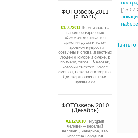
постра
[15.07.
ФОТОзверь 2011
(январь)
локаци
набере
01/01/2011
Всем известна
народное изречение
«Смехом достигается
гармония души и тела».
Твиты от
Народной мудрости
созвучны и слова известных
людей о юморе и смехе, к
примеру, такое: «Человек,
который смеется, более
смешон, нежели его жертва.
Для жертвоприношения
нужны
>>>
ФОТОзверь 2010
(Декабрь)
01/12/2010
«Мудрый
человек – веселый
человек», наверное, вам
известна народная