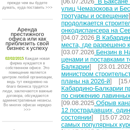
[06.07.2026
В Баксане 
прежде чем вы будете
улиц Чемазокова и Бес
думать, куда поставить
>>>
тротуары и освещение
продолжается строите
Аренда
онкодиспансера на Се
престижного
[04.07.2026
В Кабардин
офиса или как
приблизить свой
места, где разрешено 
бизнес к успеху
[03.07.2026
Бензин в На
ценами и поставками т
02/02/2015
Каждая новая
фирма нуждается в
Балкарии
] [23.01.202
собственном офисе. Это
помещение является
министром строительст
центром любой организации,
планы на 2026-й
] [15.
ведь тут ежедневно на
благо бизнеса трудятся
Кабардино-Балкарии п
люди, заключаются важные
по снижению лавинных
договора, обсуждаются
административные нюансы.
[09.08.2025
Обрыв кана
Во многих офисах нередко
12 пострадавших, один
>>>
состоянии
] [15.07.202
самых популярных кур