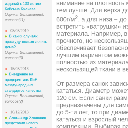
внимание на плотность 
изданий к 100-летию
тем лучше. Для верха д
Кайсына Кулиева
Оценка: Великолепно!,
2
600г/м
, а для низа − до
голосов(11)
встретить «ватрушки» и
08/03/2019
материала. Например, в
В каких случаях
прочного, но нескользящ
простуду нельзя лечить
обеспечивает безопасно
дома?
Оценка: Великолепно!,
лучшим вариантом можно
голосов(3)
полностью из материала
нескользящей ткани в ве
15/03/2013
Внедрение на
предприятиях КБР
От размера санок зависи
международных
кататься. Диаметр может
стандартов качества
Оценка: Великолепно!,
120 см. Если санки разм
голосов(2)
предназначены для самы
до 5-ти лет, то при диам
10/12/2013
Александр Хлопонин
кататься и взрослый че
представил нового
комплекции. Выбирая ра