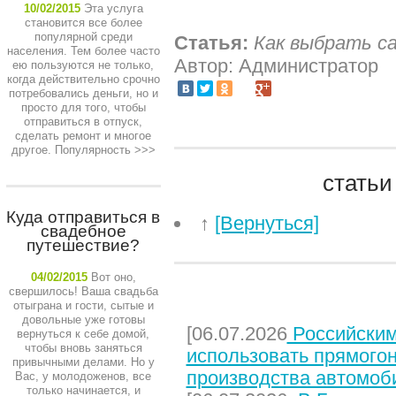
10/02/2015
Эта услуга
становится все более
популярной среди
Статья:
Как выбрать с
населения. Тем более часто
Автор: Администратор
ею пользуются не только,
когда действительно срочно
потребовались деньги, но и
просто для того, чтобы
отправиться в отпуск,
сделать ремонт и многое
другое. Популярность
>>>
статьи
Куда отправиться в
↑
[Вернуться]
свадебное
путешествие?
04/02/2015
Вот оно,
свершилось! Ваша свадьба
НЕДАВНИЕ СТАТЬИ
отыграна и гости, сытые и
довольные уже готовы
[06.07.2026
Российским
вернуться к себе домой,
чтобы вновь заняться
использовать прямого
привычными делами. Но у
производства автомоб
Вас, у молодоженов, все
только начинается, и