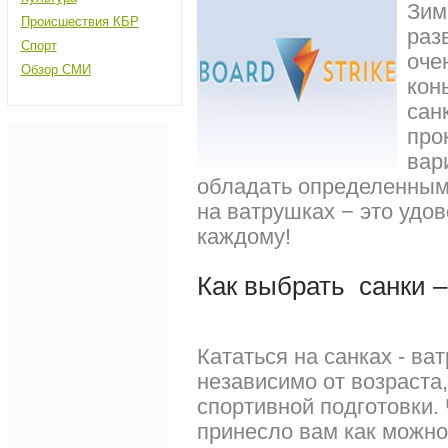
Зим
Происшествия КБР
раз
Спорт
оче
Обзор СМИ
кон
сан
про
вар
обладать определенными
на ватрушках − это удов
каждому!
Как выбрать санки 
Кататься на санках - ва
независимо от возраста
спортивной подготовки.
принесло вам как можн