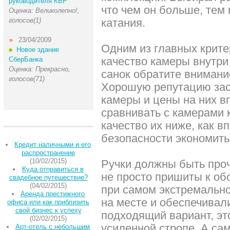
руководителя КБР
что чем он больше, тем 
Оценка: Великолепно!,
голосов(1)
катания.
23/04/2009
Одним из главных крите
Новое здание
качество камеры внутри
СберБанка
Оценка: Прекрасно,
санок обратите внимани
голосов(71)
Хорошую репутацию зас
камеры и цены на них в
сравнивать с камерами к
качество их ниже, как вп
безопасности экономить 
Кредит наличными и его
распространение
(10/02/2015)
Ручки должны быть проч
Куда отправиться в
не просто пришиты к об
свадебное путешествие?
(04/02/2015)
при самом экстремально
Аренда престижного
на месте и обеспечивал
офиса или как приблизить
свой бизнес к успеху
подходящий вариант, эт
(02/02/2015)
усиленной стропе. А са
Арт-отель с небольшим