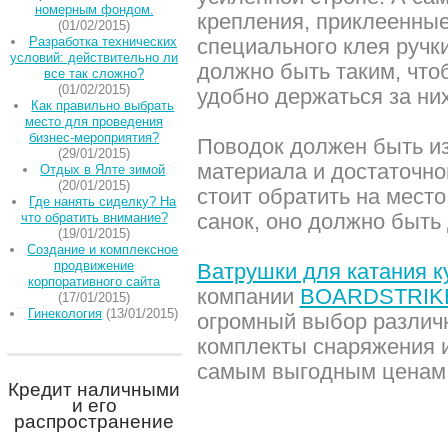
номерным фондом.
крепления, приклеенные
(01/02/2015)
Разработка технических
специального клея ручк
условий: действительно ли
должно быть таким, что
все так сложно?
(01/02/2015)
удобно держаться за них
Как правильно выбрать
место для проведения
бизнес-мероприятия?
Поводок должен быть из
(29/01/2015)
материала и достаточн
Отдых в Ялте зимой
(20/01/2015)
стоит обратить на место
Где нанять сиделку? На
санок, оно должно быть
что обратить внимание?
(19/01/2015)
Создание и комплексное
продвижение
Ватрушки для катания к
корпоративного сайта
компании
BOARDSTRIK
(17/01/2015)
Гинекология
(13/01/2015)
огромный выбор различн
комплекты снаряжения 
самым выгодным ценам
Кредит наличными
и его
распространение