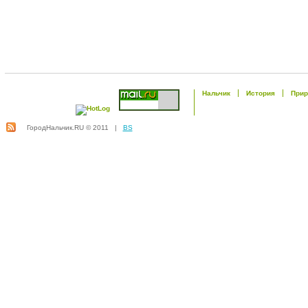
Нальчик
История
Прир
ГородНальчик.RU © 2011 |
BS