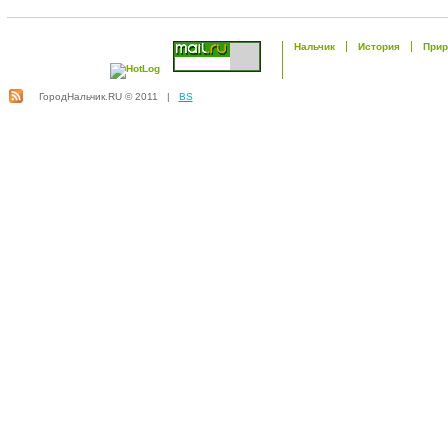
Нальчик
История
Прир
ГородНальчик.RU © 2011 |
BS