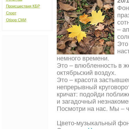
20/
Происшествия КБР
Фон
Спорт
пра
Обзор СМИ
сот
– а
сол
Это
нас
немного времени.
Это – влюбленность в ж
октябрьский воздух.
Это – красота застывше
непрерывный круговорот
кричат: подойди поближ
и загадочный незнакоме
Посмотри на нас. Мы – ч
Цвето-музыкальный фон