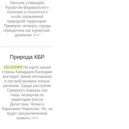
Нальчик утверждён
Курортом федерального
значения и относится к
особо охраняемой
природной территории.
Примерно четверть города
определена как курортная;
движение
>>>
Природа КБР
22/12/2009
На карте нашей
страны Кабардино-Балкария
выглядит ярким пятнышком
в пестрой мозаике южных
регионов. Среди республик
Северного Кавказа она
лишь четвертая по
территории (после
Дагестана, Чечни и
Карачаево-Черкесии). Но, не
будет преувеличением
назвать
>>>