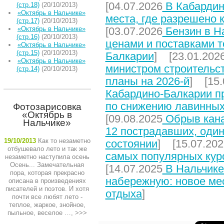
[04.07.2026
В Кабардин
(стр.18)
(20/10/2013)
«Октябрь в Нальчике»
места, где разрешено 
(стр.17)
(20/10/2013)
«Октябрь в Нальчике»
[03.07.2026
Бензин в На
(стр.16)
(20/10/2013)
ценами и поставками т
«Октябрь в Нальчике»
(стр.15)
(20/10/2013)
Балкарии
] [23.01.202
«Октябрь в Нальчике»
министром строительст
(стр.14)
(20/10/2013)
планы на 2026-й
] [15.
Кабардино-Балкарии п
по снижению лавинных
Фотозарисовка
«Октябрь в
[09.08.2025
Обрыв кана
Нальчике»
12 пострадавших, один
19/10/2013
Как то незаметно
состоянии
] [15.07.202
отбушевало лето и так же
самых популярных кур
незаметно наступила осень
Осень... Замечательная
[14.07.2025
В Нальчике
пора, которая прекрасно
набережную: новое мес
описана в произведениях
писателей и поэтов. И хотя
отдыха
]
почти все любят лето -
теплое, жаркое, знойное,
пыльное, веселое …,
>>>