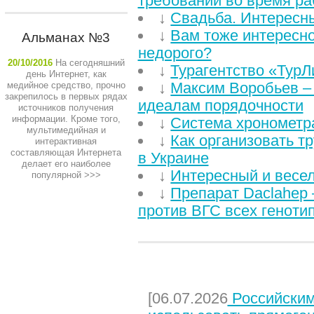
требований во время р
↓
Свадьба. Интересн
↓
Вам тоже интересн
Альманах №3
недорого?
20/10/2016
На сегодняшний
↓
Турагентство «ТурЛ
день Интернет, как
↓
Максим Воробьев – 
медийное средство, прочно
закрепилось в первых рядах
идеалам порядочности
источников получения
информации. Кроме того,
↓
Система хронометр
мультимедийная и
↓
Как организовать т
интерактивная
составляющая Интернета
в Украине
делает его наиболее
↓
Интересный и весе
популярной
>>>
↓
Препарат Daclahep 
против ВГС всех геноти
НЕДАВНИЕ СТАТЬИ
[06.07.2026
Российским