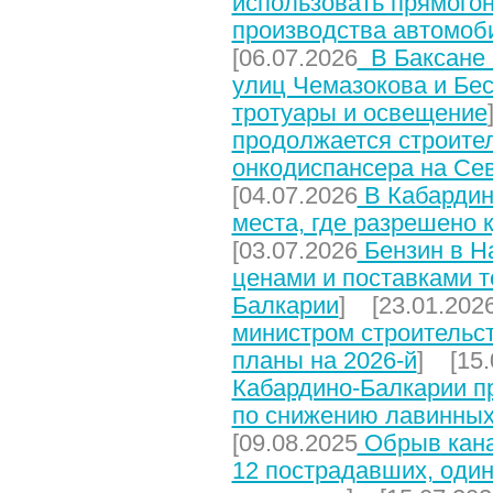
использовать прямого
производства автомоб
[06.07.2026
В Баксане 
улиц Чемазокова и Бес
тротуары и освещение
продолжается строите
онкодиспансера на Се
[04.07.2026
В Кабардин
места, где разрешено 
[03.07.2026
Бензин в На
ценами и поставками т
Балкарии
] [23.01.202
министром строительст
планы на 2026-й
] [15.
Кабардино-Балкарии п
по снижению лавинных
[09.08.2025
Обрыв кана
12 пострадавших, один