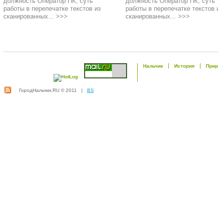
должность Оператор ПК, суть
должность Оператор ПК, суть
работы в перепечатке текстов из
работы в перепечатке текстов 
сканированных... >>>
сканированных... >>>
Нальчик
История
Прир
ГородНальчик.RU © 2011 |
BS