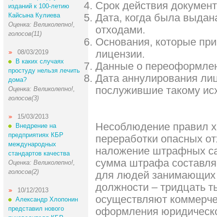
Срок действия документ
изданий к 100-летию
Кайсына Кулиева
Дата, когда была выдан
Оценка: Великолепно!,
отходами.
голосов(11)
Основания, которые при
лицензии.
08/03/2019
В каких случаях
Данные о переоформлен
простуду нельзя лечить
Дата аннулирования лиц
дома?
послужившие такому исх
Оценка: Великолепно!,
голосов(3)
15/03/2013
Несоблюдение правил хр
Внедрение на
предприятиях КБР
переработки опасных от
международных
наложение штрафных са
стандартов качества
сумма штрафа составляе
Оценка: Великолепно!,
голосов(2)
для людей занимающих 
должности – тридцать т
10/12/2013
осуществляют коммерче
Александр Хлопонин
представил нового
оформления юридическо