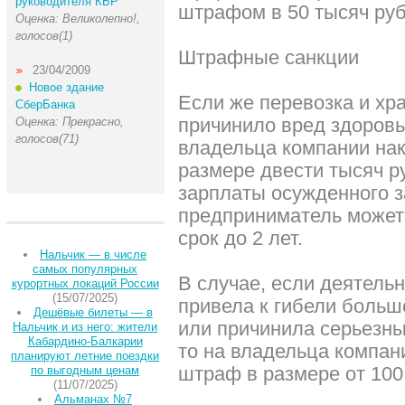
руководителя КБР
штрафом в 50 тысяч руб
Оценка: Великолепно!,
голосов(1)
Штрафные санкции
23/04/2009
Новое здание
Если же перевозка и хр
СберБанка
причинило вред здоровь
Оценка: Прекрасно,
голосов(71)
владельца компании на
размере двести тысяч р
зарплаты осужденного за
предприниматель может
срок до 2 лет.
Нальчик — в числе
самых популярных
В случае, если деятель
курортных локаций России
(15/07/2025)
привела к гибели больш
Дешёвые билеты — в
или причинила серьезн
Нальчик и из него: жители
Кабардино-Балкарии
то на владельца компан
планируют летние поездки
штраф в размере от 100
по выгодным ценам
(11/07/2025)
Альманах №7