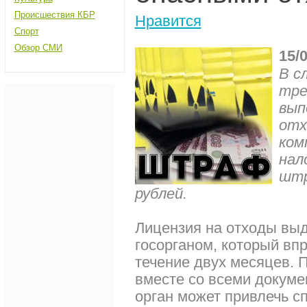
Происшествия КБР
Нравится
Спорт
Обзор СМИ
15/
В с
тре
вып
отх
ком
нал
штр
рублей.
Лицензия на отходы вы
госорганом, который вп
течение двух месяцев. 
вместе со всеми докуме
орган может привлечь с