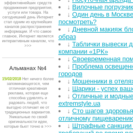
эффективнейших средств
↓
Вилочные погрузчи
продвижения предприятия,
услуги или товара. На
↓
Один день в Москве
сегодняшний день Интернет
посмотреть?
стал одним из крупнейших
каналов распространения
↓
Дневной макияж бл
информации. И что самое
образ
главное, Интернет является
интерактивным каналом, что
↓
Таблички вывески дл
>>>
компании «1РК»
↓
Своевременная по
↓
Проблема освещенн
Альманах №4
городов
15/02/2018
Нет ничего более
↓
Мошенники в отеля
запоминающегося, чем
↓
Шарики - успех ваш
отличная креативная
реклама, которая еще
↓
Отличные и модные
способна удивлять и
extremstyle.ua
радовать людей, что
выгодно отличает ее от
↓
Сто шагов здоровья
традиционных вариантов.
Уникальные по своей
отличному пищеварени
оригинальности идеи,
↓
Штрафные санкции 
которые бьют точно в
>>>