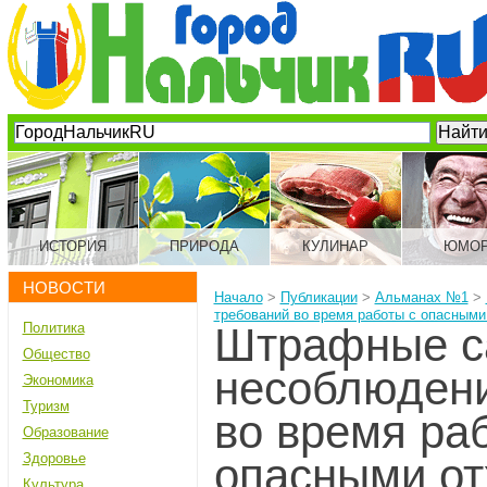
ИСТОРИЯ
ПРИРОДА
КУЛИНАР
ЮМО
НОВОСТИ
Начало
>
Публикации
>
Альманах №1
>
требований во время работы с опасными
Политика
Штрафные с
Общество
несоблюдени
Экономика
Туризм
во время ра
Образование
Здоровье
опасными о
Культура