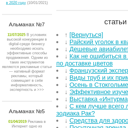
в 2020 году
(10/01/2021)
статьи
Альманах №7
↑
[Вернуться]
11/07/2025
В условиях
высокой конкуренции в
↓
Райский уголок в к
digital-среде бизнесу
↓
Дешевые авиабилет
необходимо искать
эффективные способы
↓
Как не ошибиться в
продвижения. Одним из
по доставке цветов
таких инструментов
являются рекламные статьи
↓
Французский экспер
— нативный формат
рекламы, который
↓
Виды труб и их при
совмещает в себе
↓
Осень в Стокгольм
информативность,
экспертность и
>>>
↓
Эффективное изуче
↓
Выставка «Интурма
↓
С кем лучше всего 
Альманах №5
зодиака Рак?
↓
Средства для здор
01/04/2019
Реклама в
Интернет одно из
↓
Посуточная аренда 