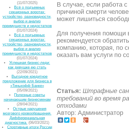
(11/07/2025)
В случае, если работа 
Всё о подъемных
причиной смерти челове
секционных воротах:
устройство, разновидности,
может лишиться свободы 
выбор и анализ
преимуществ и недостатков
(01/07/2024)
Для получения помощи 
Всё о подъемных
рекомендуется обратит
секционных воротах:
устройство, разновидности,
компанию, которая, по 
выбор и анализ
преимуществ и недостатков
оказать вам услуги по с
(01/07/2024)
Успешная бизнес-леди:
как девушке ею стать
(22/09/2021)
Выгодное кредитное
предложение для бизнеса в
«Тинькофф Банке»
Статья:
Штрафные санк
(05/09/2021)
Полезные советы
требований во время р
начинающим бизнесменам
(28/04/2021)
отходами
Острые нарушения
Автор: Администратор
мозгового кровообращения.
Дифференциальная
диагностика.
(06/03/2021)
Спортивные итоги России