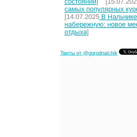
состоянии
] [15.07.202
самых популярных кур
[14.07.2025
В Нальчике
набережную: новое мес
отдыха
]
Твиты от @gorodnalchik