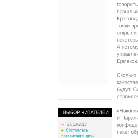
говорит
прошлый
Краснод
точки зр
открыли
некоторы
А потому
управлен
Ермаков
Сколько 
качестве
будут. С
сервисо
«Накопи
ВЫБОР ЧИТАТЕЛЕЙ
и Парал
27/10/2017
конфеде
Состоялась
пакет об
презентация двух