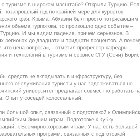
ь о туризме в широком масштабе? Открыли Турцию. Есл
, позапрошлый год по крайней мере для курортов
арского края, Крыма, Абхазии был просто потрясающим 
ения объема турпотока, то произошло одно событие –
 Турцию. И мы видим падение, причем серьезное. В
х регионах до двадцати и тридцати процентов. А почем
, что цена вопроса», - отметил профессор кафедры
ия и технологий в туризме и сервисе СГУ (Сочи) Борис
.
бы средств не вкладывать в инфраструктуру, без
нного обслуживания туристы у нас задерживаться не
очинский университет предлагает совместно работать н
м. Опыт у соседей колоссальный.
ли большой опыт, связанный с подготовкой к Олимпийс
импийским Зимним играм. Подготовке к Кубку
раций, к Всемирно хоровым играм. У нас есть большой
разовательных программ, связанных с подготовкой