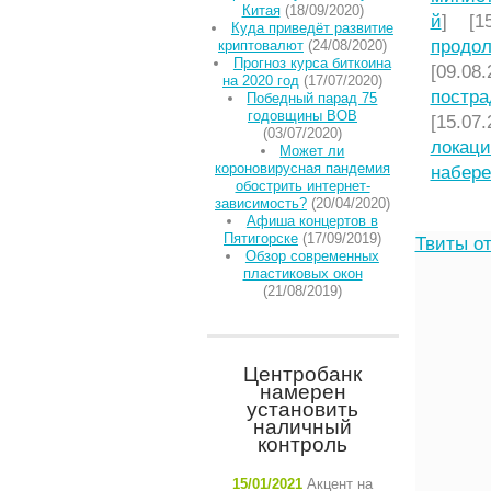
Китая
(18/09/2020)
й
] [15
Куда приведёт развитие
продол
криптовалют
(24/08/2020)
Прогноз курса биткоина
[09.08.
на 2020 год
(17/07/2020)
постра
Победный парад 75
годовщины ВОВ
[15.07.
(03/07/2020)
локаци
Может ли
короновирусная пандемия
набере
обострить интернет-
зависимость?
(20/04/2020)
Афиша концертов в
Пятигорске
(17/09/2019)
Твиты от
Обзор современных
пластиковых окон
(21/08/2019)
Центробанк
намерен
установить
наличный
контроль
15/01/2021
Акцент на