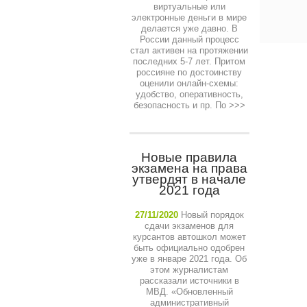
виртуальные или
электронные деньги в мире
делается уже давно. В
России данный процесс
стал активен на протяжении
последних 5-7 лет. Притом
россияне по достоинству
оценили онлайн-схемы:
удобство, оперативность,
безопасность и пр. По
>>>
Новые правила
экзамена на права
утвердят в начале
2021 года
27/11/2020
Новый порядок
сдачи экзаменов для
курсантов автошкол может
быть официально одобрен
уже в январе 2021 года. Об
этом журналистам
рассказали источники в
МВД. «Обновленный
административный