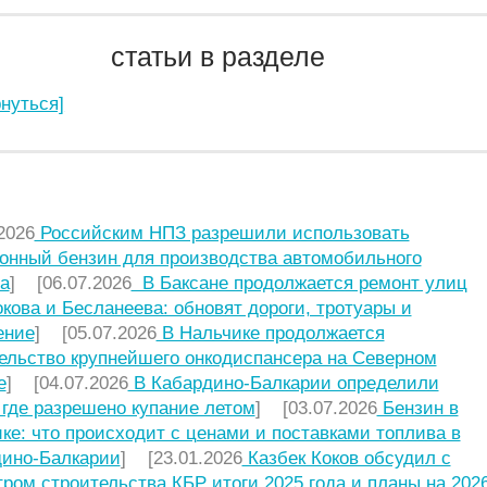
статьи в разделе
рнуться]
НИЕ СТАТЬИ
2026
Российским НПЗ разрешили использовать
онный бензин для производства автомобильного
а
] [06.07.2026
В Баксане продолжается ремонт улиц
кова и Бесланеева: обновят дороги, тротуары и
ение
] [05.07.2026
В Нальчике продолжается
ельство крупнейшего онкодиспансера на Северном
е
] [04.07.2026
В Кабардино-Балкарии определили
 где разрешено купание летом
] [03.07.2026
Бензин в
ке: что происходит с ценами и поставками топлива в
ино-Балкарии
] [23.01.2026
Казбек Коков обсудил с
ром строительства КБР итоги 2025 года и планы на 2026