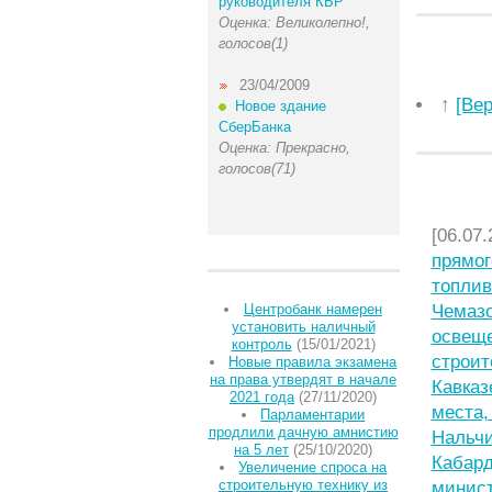
руководителя КБР
Оценка: Великолепно!,
голосов(1)
23/04/2009
↑
[Ве
Новое здание
СберБанка
Оценка: Прекрасно,
голосов(71)
НЕДАВ
[06.07.
прямог
топлив
Центробанк намерен
Чемазо
установить наличный
освещ
контроль
(15/01/2021)
строит
Новые правила экзамена
на права утвердят в начале
Кавказ
2021 года
(27/11/2020)
места,
Парламентарии
продлили дачную амнистию
Нальчи
на 5 лет
(25/10/2020)
Кабард
Увеличение спроса на
строительную технику из
минист