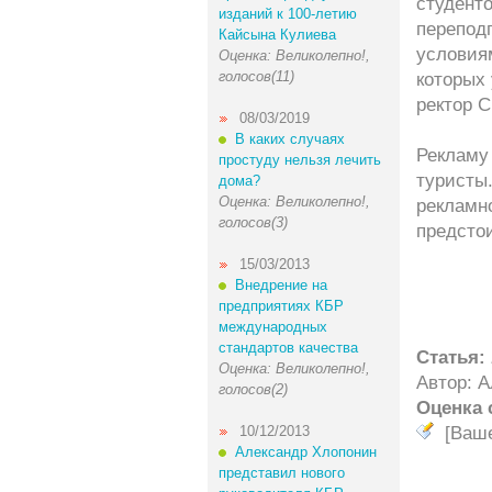
студент
изданий к 100-летию
переподг
Кайсына Кулиева
условия
Оценка: Великолепно!,
голосов(11)
которых 
ректор С
08/03/2019
В каких случаях
Рекламу 
простуду нельзя лечить
туристы
дома?
Оценка: Великолепно!,
рекламно
голосов(3)
предстои
15/03/2013
Внедрение на
предприятиях КБР
международных
стандартов качества
Статья:
Оценка: Великолепно!,
Автор: А
голосов(2)
Оценка 
10/12/2013
[Ваш
Александр Хлопонин
представил нового