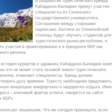
В разработке туристического бренда
Кабардино-Балкарии примут участие
специалисты из Сочинского
государственного университета.
Соглашение между сторонами
подписано. Коллеги из Олимпийской
столицы будут обучать студентов для
туристического рынка республики, и
ь участия в проектировании и в брендинге КБР как
ного региона.
 история курортов и здравниц Кабардино-Балкарии коне
но это не может стать основой нового туристического
региона, отмечают специалисты. Бренд должен
ствовать духу времени. Туристу необходимо предложить
нную концепцию комфортного и недорогого отдыха. Име
роса – ключевой фактор успеха, говорится на сайте
и КБР».
голосуют кошельком. Что же сегодня произошло, если