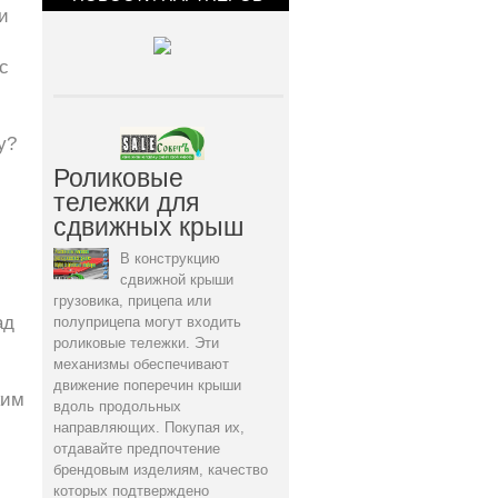
и
с
у?
Роликовые
тележки для
сдвижных крыш
В конструкцию
сдвижной крыши
грузовика, прицепа или
ад
полуприцепа могут входить
роликовые тележки. Эти
механизмы обеспечивают
движение поперечин крыши
ким
вдоль продольных
направляющих. Покупая их,
отдавайте предпочтение
брендовым изделиям, качество
которых подтверждено