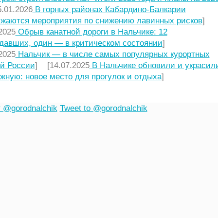
.01.2026
В горных районах Кабардино-Балкарии
жаются мероприятия по снижению лавинных рисков
]
2025
Обрыв канатной дороги в Нальчике: 12
давших, один — в критическом состоянии
]
2025
Нальчик — в числе самых популярных курортных
й России
] [14.07.2025
В Нальчике обновили и украсил
жную: новое место для прогулок и отдыха
]
 @gorodnalchik
Tweet to @gorodnalchik