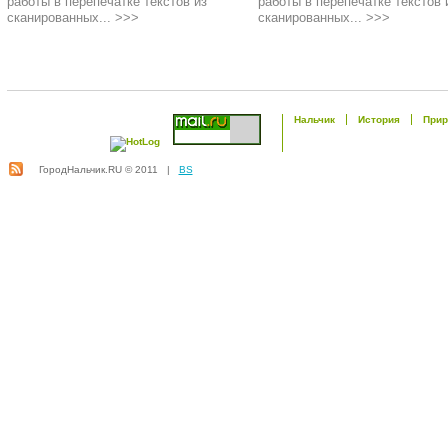
работы в перепечатке текстов из
работы в перепечатке текстов 
сканированных... >>>
сканированных... >>>
Нальчик
История
Прир
ГородНальчик.RU © 2011 |
BS