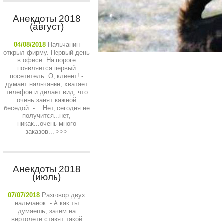
Анекдоты 2018
(август)
04/08/2018
Нальчанин
открыл фирму. Первый день
в офисе. На пороге
появляется первый
посетитель. О, клиент! -
думает нальчанин, хватает
телефон и делает вид, что
очень занят важной
беседой: - ...Нет, сегодня не
получится...нет,
никак...очень много
заказов...
>>>
Анекдоты 2018
(июль)
07/07/2018
Разговор двух
нальчанок: - А как ты
думаешь, зачем на
вертолете ставят такой