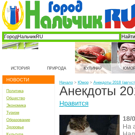
ИСТОРИЯ
ПРИРОДА
КУЛИНАР
ЮМО
НОВОСТИ
Начало
>
Юмор
>
Анекдоты 2018 (август
Анекдоты 201
Политика
Общество
Нравится
Экономика
Туризм
18/
Образование
На 
Здоровье
Нал
Культура