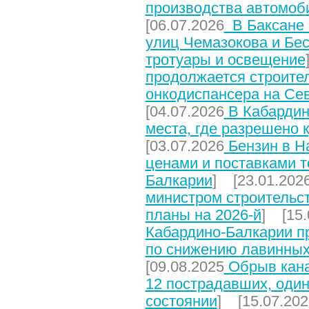
производства автомоб
[06.07.2026
В Баксане 
улиц Чемазокова и Бес
тротуары и освещение
продолжается строите
онкодиспансера на Се
[04.07.2026
В Кабардин
места, где разрешено 
[03.07.2026
Бензин в На
ценами и поставками т
Балкарии
] [23.01.202
министром строительст
планы на 2026-й
] [15.
Кабардино-Балкарии п
по снижению лавинных
[09.08.2025
Обрыв кана
12 пострадавших, один
состоянии
] [15.07.202