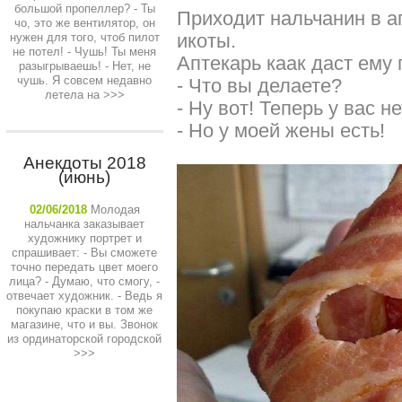
большой пропеллер? - Ты
Приходит нальчанин в ап
чо, это же вентилятор, он
икоты.
нужен для того, чтоб пилот
не потел! - Чушь! Ты меня
Аптекарь каак даст ему 
разыгрываешь! - Нет, не
чушь. Я совсем недавно
- Что вы делаете?
летела на
>>>
- Ну вот! Теперь у вас н
- Но у моей жены есть!
Анекдоты 2018
(июнь)
02/06/2018
Молодая
нальчанка заказывает
художнику портрет и
спрашивает: - Вы сможете
точно передать цвет моего
лица? - Думаю, что смогу, -
отвечает художник. - Ведь я
покупаю краски в том же
магазине, что и вы. Звонок
из ординаторской городской
>>>