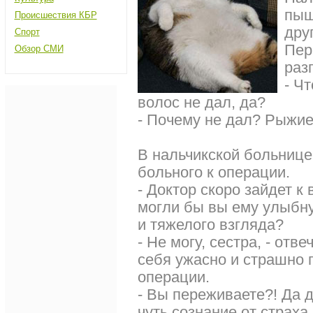
пыш
Происшествия КБР
дру
Спорт
Пер
Обзор СМИ
раз
- Ч
волос не дал, да?
- Почему не дал? Рыжие 
В нальчикской больнице
больного к операции.
- Доктор скоро зайдет к в
могли бы вы ему улыбну
и тяжелого взгляда?
- Не могу, сестра, - отв
себя ужасно и страшно 
операции.
- Вы переживаете?! Да 
чуть сознание от страха 