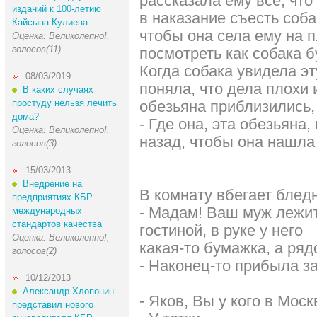
рассказала ему все, что
изданий к 100-летию
в наказание съесть соба
Кайсына Кулиева
чтобы она села ему на п
Оценка: Великолепно!,
голосов(11)
посмотреть как собака б
Когда собака увидела эт
08/03/2019
поняла, что дела плохи 
В каких случаях
простуду нельзя лечить
обезьяна приблизились, 
дома?
- Где она, эта обезьяна
Оценка: Великолепно!,
назад, чтобы она нашла 
голосов(3)
15/03/2013
Внедрение на
В комнату вбегает блед
предприятиях КБР
- Мадам! Ваш муж лежит
международных
стандартов качества
гостиной, в руке у него
Оценка: Великолепно!,
какая-то бумажка, а ряд
голосов(2)
- Наконец-то прибыла з
10/12/2013
Александр Хлопонин
- Яков, Вы у кого в Мос
представил нового