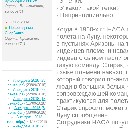
- У тетки.
руководителя КБР
Оценка: Великолепно!,
- У какой такой тетки?
голосов(1)
- Непринципиально.
23/04/2009
Новое здание
Когда в 1960-х гг. НАСА
СберБанка
полета на Луну, некото
Оценка: Прекрасно,
в пустынях Аризоны на 
голосов(71)
индейцев племени нава
индеец с сыном пасли о
такую команду. Старик, 
языке племени навахо, 
который говорил по-анг
Анекдоты 2018 (29
сентября)
(29/09/2018)
люди в больших белых 
Анекдоты 2018 (22
сопровождающей команд
сентября)
(22/09/2018)
Анекдоты 2018 (15
практикуются для полета
сентября)
(15/09/2018)
Старик спросил, может л
Анекдоты 2018 (8
сентября)
(08/09/2018)
Луну спообщение.
Анекдоты 2018
Сотрудники НАСА почуя
(сентябрь)
(01/09/2018)
Анекдоты 2018 (25