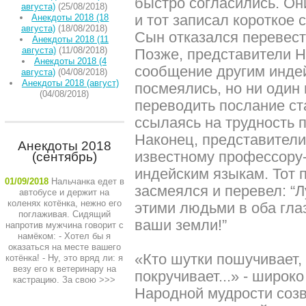
быстро согласились. Он
августа)
(25/08/2018)
и тот записал короткое 
Анекдоты 2018 (18
августа)
(18/08/2018)
Сын отказался перевести
Анекдоты 2018 (11
августа)
(11/08/2018)
Позже, представители 
Анекдоты 2018 (4
сообщение другим инде
августа)
(04/08/2018)
Анекдоты 2018 (август)
посмеялись, но ни один 
(04/08/2018)
переводить послание ст
ссылаясь на трудность 
Наконец, представител
Анекдоты 2018
известному профессору-
(сентябрь)
индейским языкам. Тот
01/09/2018
Нальчанка едет в
засмеялся и перевел: “Л
автобусе и держит на
коленях котёнка, нежно его
этими людьми в оба гла
поглаживая. Сидящий
ваши земли!”
напротив мужчина говорит с
намёком: - Хотел бы я
оказаться на месте вашего
«Кто шутки пошучивает, 
котёнка! - Ну, это вряд ли: я
везу его к ветеринару на
покручивает...» - широк
кастрацию. За свою
>>>
Народной мудрости созв