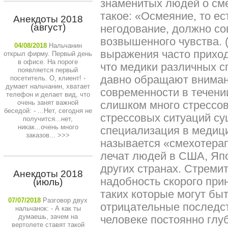
знаменитых людей о сме
такое: «Осмеяние, то ес
Анекдоты 2018
(август)
негодование, должно со
возвышенного чувства. 
04/08/2018
Нальчанин
выражения часто приход
открыл фирму. Первый день
в офисе. На пороге
что медики различных 
появляется первый
давно обращают внимани
посетитель. О, клиент! -
думает нальчанин, хватает
современности в течени
телефон и делает вид, что
очень занят важной
слишком много стрессов
беседой: - ...Нет, сегодня не
стрессовых ситуаций су
получится...нет,
никак...очень много
специализация в медици
заказов...
>>>
называется «смехотера
лечат людей в США, Япо
других странах. Стреми
Анекдоты 2018
надобность скорого при
(июль)
таких которые могут быт
07/07/2018
Разговор двух
отрицательные последст
нальчанок: - А как ты
думаешь, зачем на
человеке постоянно глуб
вертолете ставят такой