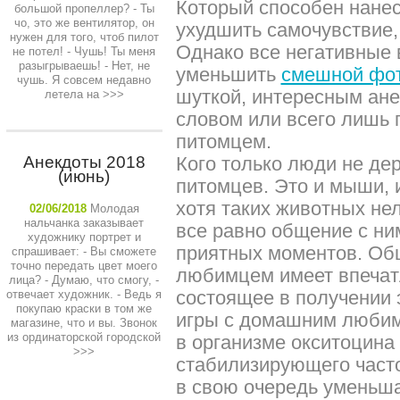
Который способен нанес
большой пропеллер? - Ты
чо, это же вентилятор, он
ухудшить самочувствие,
нужен для того, чтоб пилот
Однако все негативные 
не потел! - Чушь! Ты меня
разыгрываешь! - Нет, не
уменьшить
смешной фо
чушь. Я совсем недавно
шуткой, интересным ан
летела на
>>>
словом или всего лишь
питомцем.
Анекдоты 2018
Кого только люди не де
(июнь)
питомцев. Это и мыши, 
хотя таких животных не
02/06/2018
Молодая
нальчанка заказывает
все равно общение с ни
художнику портрет и
приятных моментов. Об
спрашивает: - Вы сможете
точно передать цвет моего
любимцем имеет впеча
лица? - Думаю, что смогу, -
состоящее в получении э
отвечает художник. - Ведь я
покупаю краски в том же
игры с домашним люби
магазине, что и вы. Звонок
из ординаторской городской
в организме окситоцина 
>>>
стабилизирующего часто
в свою очередь уменьша