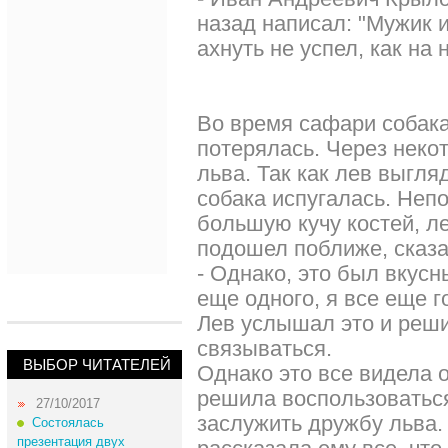
назад написал: "Мужик 
ахнуть не успел, как на 
Во время сафари собака
потерялась. Через неко
льва. Так как лев выгл
собака испугалась. Неп
большую кучу костей, ле
подошел поближе, сказа
- Однако, это был вкусн
еще одного, я все еще г
Лев услышал это и реши
связываться.
ВЫБОР ЧИТАТЕЛЕЙ
Однако это все видела о
решила воспользоваться
27/10/2017
заслужить дружбу льва. 
Состоялась
презентация двух