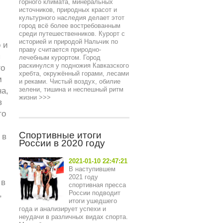
горного климата, минеральных
источников, природных красот и
культурного наследия делает этот
город всё более востребованным
среди путешественников. Курорт с
историей и природой Нальчик по
 и
праву считается природно-
я
лечебным курортом. Город
раскинулся у подножия Кавказского
го
хребта, окружённый горами, лесами
м
и реками. Чистый воздух, обилие
зелени, тишина и неспешный ритм
а,
жизни
>>>
в
то
Спортивные итоги
 в
России в 2020 году
2021-01-10 22:47:21
В наступившем
2021 году
 в
спортивная пресса
,
России подводит
итоги ушедшего
года и анализирует успехи и
неудачи в различных видах спорта.