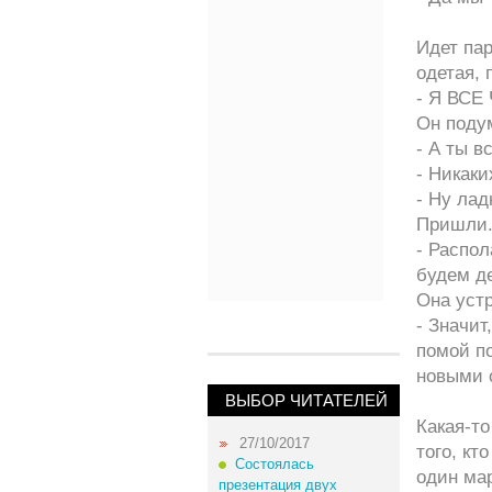
Идет пар
одетая, 
- Я ВСЕ
Он поду
- А ты в
- Никаки
- Ну лад
Пришли
- Распол
будем д
Она устр
- Значит
помой по
новыми 
ВЫБОР ЧИТАТЕЛЕЙ
Какая-т
27/10/2017
того, к
Состоялась
один ма
презентация двух