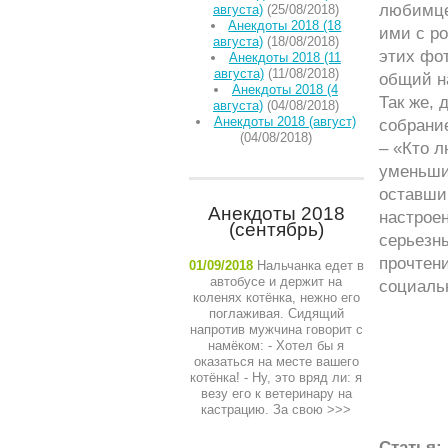
любимце
августа)
(25/08/2018)
Анекдоты 2018 (18
ими с р
августа)
(18/08/2018)
этих фо
Анекдоты 2018 (11
августа)
(11/08/2018)
общий н
Анекдоты 2018 (4
Так же, 
августа)
(04/08/2018)
Анекдоты 2018 (август)
собрани
(04/08/2018)
– «Кто л
уменьши
оставши
Анекдоты 2018
настроен
(сентябрь)
серьезн
прочтен
01/09/2018
Нальчанка едет в
автобусе и держит на
социаль
коленях котёнка, нежно его
поглаживая. Сидящий
напротив мужчина говорит с
намёком: - Хотел бы я
оказаться на месте вашего
котёнка! - Ну, это вряд ли: я
везу его к ветеринару на
кастрацию. За свою
>>>
Статья: