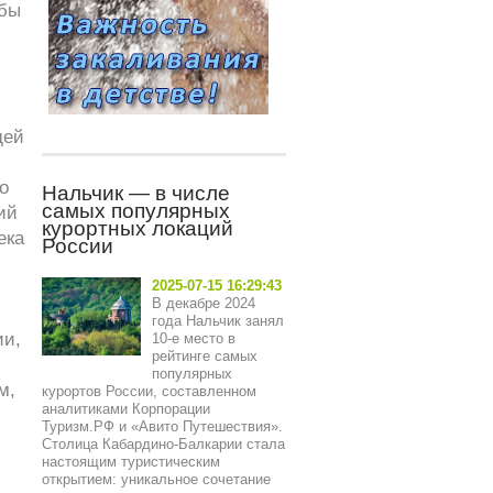
 бы
дей
о
Нальчик — в числе
самых популярных
ий
курортных локаций
ека
России
2025-07-15 16:29:43
В декабре 2024
года Нальчик занял
ии,
10-е место в
рейтинге самых
популярных
м,
курортов России, составленном
аналитиками Корпорации
Туризм.РФ и «Авито Путешествия».
Столица Кабардино-Балкарии стала
настоящим туристическим
открытием: уникальное сочетание