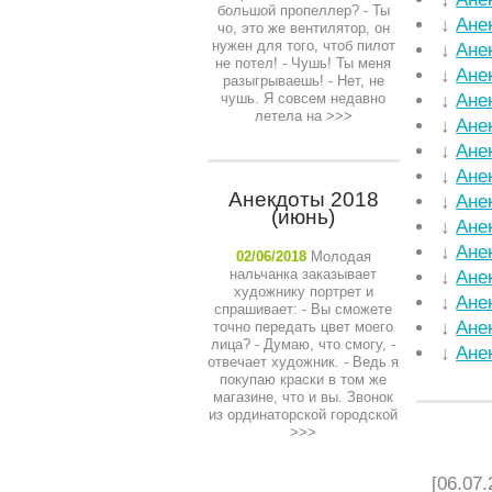
большой пропеллер? - Ты
↓
Ане
чо, это же вентилятор, он
нужен для того, чтоб пилот
↓
Ане
не потел! - Чушь! Ты меня
↓
Ане
разыгрываешь! - Нет, не
чушь. Я совсем недавно
↓
Ане
летела на
>>>
↓
Ане
↓
Ане
↓
Ане
Анекдоты 2018
↓
Ане
(июнь)
↓
Ане
↓
Ане
02/06/2018
Молодая
нальчанка заказывает
↓
Ане
художнику портрет и
↓
Ане
спрашивает: - Вы сможете
↓
Ане
точно передать цвет моего
лица? - Думаю, что смогу, -
↓
Ане
отвечает художник. - Ведь я
покупаю краски в том же
магазине, что и вы. Звонок
из ординаторской городской
>>>
НЕДАВ
[06.07.