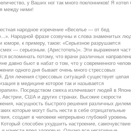
еличество, у Ваших ног так много поклонников! Я хотел
ся между ними!
естная народное изречение «Веселье — от бед
е...». Народной фразе созвучны и слова знаменитых лю
и юморе, к примеру, такое: «Серьезное разрушается
 смех — серьезным. (Аристотель)». Эти выражения част
тся вспоминать потому, что врачи различных направлен
не давно бьют в набат о том, что у современного челов
жении одного дня бывает очень много стрессовых
й. Для лечения стрессовых ситуаций существует целая
зация в медицине которое так и называется
ерапия». Посредством смеха излечивают людей в Япон
 Австрии, США и других странах. Высокие скорости
жения, насущность быстрого решения различных дилем
аких которые могут быть нести в себе отрицательные
вия, создает в человеке непрерывно глубокий уровень
. Который способен ухудшить настроение, самочувствие
 и нанести вред здоровью. Однако все негативные