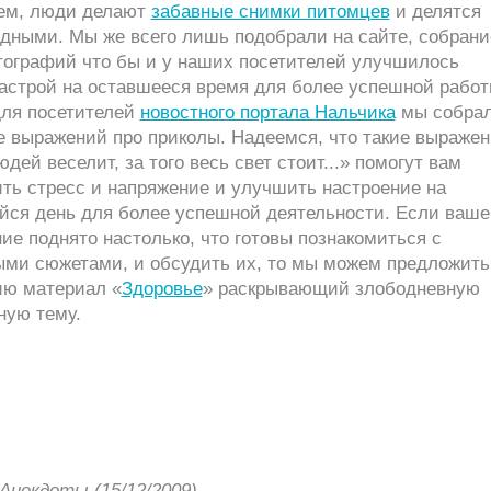
м, люди делают
забавные снимки питомцев
и делятся
одными. Мы же всего лишь подобрали на сайте, собрани
тографий что бы и у наших посетителей улучшилось
астрой на оставшееся время для более успешной работ
для посетителей
новостного портала Нальчика
мы собрал
е выражений про приколы. Надеемся, что такие выражен
юдей веселит, за того весь свет стоит...» помогут вам
ть стресс и напряжение и улучшить настроение на
йся день для более успешной деятельности. Если ваше
ие поднято настолько, что готовы познакомиться с
ыми сюжетами, и обсудить их, то мы можем предложить
ию материал «
Здоровье
» раскрывающий злободневную
ную тему.
Анекдоты (15/12/2009)