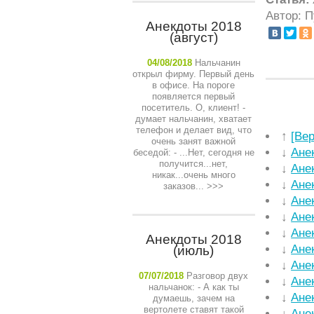
Автор: 
Анекдоты 2018
(август)
04/08/2018
Нальчанин
открыл фирму. Первый день
в офисе. На пороге
появляется первый
посетитель. О, клиент! -
думает нальчанин, хватает
телефон и делает вид, что
↑
[Ве
очень занят важной
↓
Ане
беседой: - ...Нет, сегодня не
получится...нет,
↓
Ане
никак...очень много
↓
Ане
заказов...
>>>
↓
Ане
↓
Ане
↓
Ане
Анекдоты 2018
↓
Ане
(июль)
↓
Ане
07/07/2018
Разговор двух
↓
Ане
нальчанок: - А как ты
↓
Ане
думаешь, зачем на
вертолете ставят такой
↓
Ане