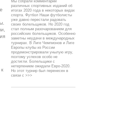
Мы собрали комментарии
различных спортивных изданий об
е
итогах 2020 года в некоторых видах
спорта. Футбол Наши футболисты
уже давно перестали радовать
ы.
своих болельщиков. Но 2020 год
стал полным разочарованием для
и,
российских болельщиков. Особенно
ия
заметны неудачи в международных
турнирах. В Лиге Чемпионов и Лиге
Европы клубы из России
продемонстрировали унылую игру,
поэтому успехов особо не
достигли. Болельщики с
нетерпением ожидали Евро-2020.
 к
Но этот турнир был перенесен в
связи с
>>>