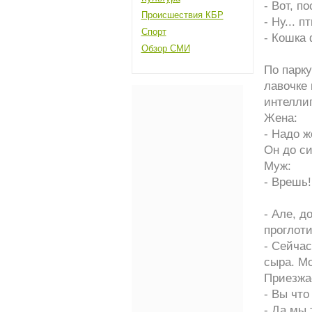
- Вот, п
Происшествия КБР
- Ну... п
Спорт
- Кошка
Обзор СМИ
По парку
лавочке
интеллиг
Жена:
- Надо ж
Он до си
Муж:
- Врешь!
- Але, 
проглоти
- Сейчас
сыра. Мо
Приезжае
- Вы что
- Да мы 