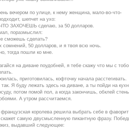
ень вечером по улице, к нему женщина, мало-во-что-
подходит, шепчет на ухо:
 ЧТО ЗАХОЧЕШЬ сделаю, за 50 долларов.
мал, поразмыслил:
се сможешь сделать?
х сомнений, 50 долларов, и я твоя всю ночь.
но, тогда пошли ко мне.
.
агайся на диване поудобней, я тебе скажу что мы с тоб
елать.
оилась, приготовилась, кофточку начала расстегивать.
, так. Я буду лежать здесь на диване, а ты пойди на кух
суду, потом помой пол, а когда закончишь, обклей стен
обоями. А утром рассчитаемся.
о французская королева решила выбрать себе в фавори
то скажет самую двусмысленную пикантную фразу. Побед
ркиз, выдавший следующее: