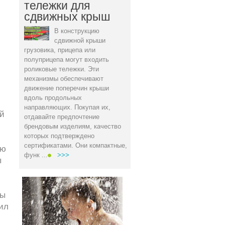
тележки для
сдвижных крыш
В конструкцию
сдвижной крыши
грузовика, прицепа или
полуприцепа могут входить
роликовые тележки. Эти
механизмы обеспечивают
движение поперечин крыши
вдоль продольных
направляющих. Покупая их,
ой
отдавайте предпочтение
брендовым изделиям, качество
которых подтверждено
сертификатами. Они компактные,
ню
функ ...
>>>
ы
ты
ил