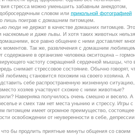
твия стресса можно уменьшить забавным анекдотом,
 добросердечным словом или
прикольной фотографией
го лишь поиграв с домашним питомцем.
ько люди не держат в качестве домашних питомцев. Это
и насекомые и даже львы. И хотя таких животных нельз
 домашними, все равно общение с ними доставляет мно
х моментов. Так же, развлечения с домашним любимце
 содержание в организме человека окситоцина – гормон
зирующего частоту сокращений сердечной мышцы, что 
редь снимает стрессовое состояние. Обычно говорят, ч
й любимец становится похожим на своего хозяина. А
едставить себе распространенную жизненную ситуацию,
 вместо хозяев участвуют схожие с ними животные?
вили? Наверняка получилось очень смешно и весело. А
веселье и смех там нет места унынию и стрессу. Игры с
м питомцем имеет огромное преимущество, состоящее
сти освобождении от неуверенности в себе, депрессии
о что бы продлить приятные минуты общения со своим