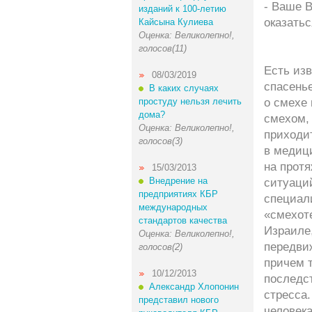
- Ваше В
изданий к 100-летию
оказать
Кайсына Кулиева
Оценка: Великолепно!,
голосов(11)
Есть изв
08/03/2019
спасень
В каких случаях
простуду нельзя лечить
о смехе 
дома?
смехом,
Оценка: Великолепно!,
приходи
голосов(3)
в медици
на протя
15/03/2013
Внедрение на
ситуаци
предприятиях КБР
специали
международных
«смехот
стандартов качества
Израиле,
Оценка: Великолепно!,
передви
голосов(2)
причем т
10/12/2013
последст
Александр Хлопонин
стресса
представил нового
человека