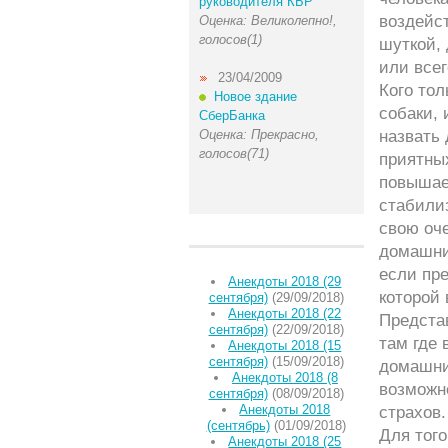
руководителя КБР
воздейс
Оценка: Великолепно!,
голосов(1)
шуткой,
или все
23/04/2009
Кого тол
Новое здание
собаки, 
СберБанка
Оценка: Прекрасно,
назвать
голосов(71)
приятны
повышает
стабили
свою оче
домашни
если пр
Анекдоты 2018 (29
которой
сентября)
(29/09/2018)
Анекдоты 2018 (22
Предста
сентября)
(22/09/2018)
там где 
Анекдоты 2018 (15
сентября)
(15/09/2018)
домашни
Анекдоты 2018 (8
возможно
сентября)
(08/09/2018)
Анекдоты 2018
страхов.
(сентябрь)
(01/09/2018)
Для тог
Анекдоты 2018 (25