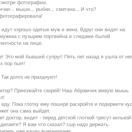
осмотри фотографии.
тички... мыши... рыбки... сметана... И что?
 фотографировала!
 идут хорошо одетые муж и жена. Вдруг они видят на
 мужика с пузырем портвейна и следами былой
ентности на лице.
е! Это мой бывший супруг! Пять лет назад я ушла от нег
х пор пьет!
 Так долго не празднуют!
доктор? Приезжайте скорей! Наш Абрамчик живую мышь
л!
 еду. Пока глотку ему пошире раскройте и подержите ку
жет она сама выйдет.
т доктор, видит - перед детской глоткой трясут килькой
 делаете? Я вам что сказал? сыр надо держать.
теперь уже кошку выманиваем...