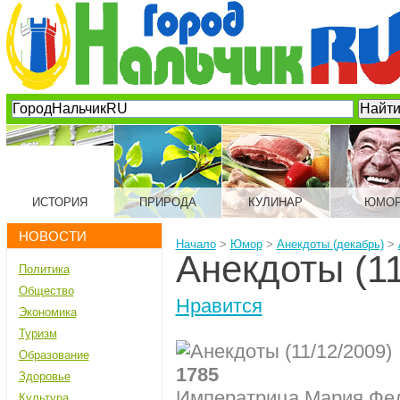
ИСТОРИЯ
ПРИРОДА
КУЛИНАР
ЮМО
НОВОСТИ
Начало
>
Юмор
>
Анекдоты (декабрь)
>
Анекдоты (11
Политика
Общество
Нравится
Экономика
Туризм
Образование
1785
Здоровье
Императрица Мария Фед
Культура