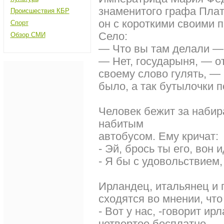
знаменитого графа Плато
Происшествия КБР
он с короткими своими 
Спорт
Село:
Обзор СМИ
— Что вы там делали —
— Нет, государыня, — от
своему слово гулять, —
было, а так бутылочки п
Человек бежит за наби
набитым
автобусом. Ему кричат:
- Эй, брось ты его, вон 
- Я бы с удовольствием,
Ирландец, итальянец и п
сходятся во мнении, что
- Вот у нас, -говорит ирл
четвертое бесплатно.