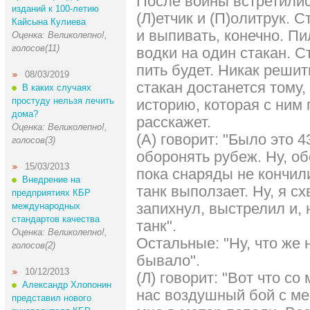
После войны встретилис
изданий к 100-летию
(Л)етчик и (П)олитрук. 
Кайсына Кулиева
и выпивать, конечно. Пи
Оценка: Великолепно!,
голосов(11)
водки на один стакан. С
пить будет. Никак решит
08/03/2019
стакан достанется тому
В каких случаях
простуду нельзя лечить
историю, которая с ним
дома?
расскажет.
Оценка: Великолепно!,
(А) говорит: "Было это 
голосов(3)
оборонять рубеж. Ну, об
15/03/2013
пока снаряды не кончили
Внедрение на
танк выползает. Ну, я с
предприятиях КБР
запихнул, выстрелил и, 
международных
стандартов качества
танк".
Оценка: Великолепно!,
Остальные: "Ну, что же 
голосов(2)
бывало".
10/12/2013
(Л) говорит: "Вот что с
Александр Хлопонин
нас воздушный бой с мес
представил нового