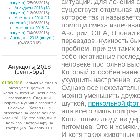
ситуаций. Для лечения 
августа)
(25/08/2018)
Анекдоты 2018 (18
существует отдельная 
августа)
(18/08/2018)
которое так и называет
Анекдоты 2018 (11
августа)
(11/08/2018)
помощи смеха излечива
Анекдоты 2018 (4
Австрии, США, Японии и
августа)
(04/08/2018)
Анекдоты 2018 (август)
переездов, нужность бы
(04/08/2018)
проблем, причем таких к
себе негативные послед
человеке постоянно выс
Анекдоты 2018
Который способен нанес
(сентябрь)
ухудшить настроение, с
01/09/2018
Нальчанка едет в
Однако все нежелательн
автобусе и держит на
коленях котёнка, нежно его
можно уменьшить друж
поглаживая. Сидящий
шуткой,
прикольной фо
напротив мужчина говорит с
намёком: - Хотел бы я
или всего лишь поиграв
оказаться на месте вашего
Кого только люди не де
котёнка! - Ну, это вряд ли: я
везу его к ветеринару на
питомцев. Это и хомяки
кастрацию. За свою
>>>
И хотя таких животных 