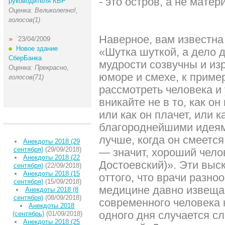
- это остров, а не матери
руководителя КБР
Оценка: Великолепно!,
голосов(1)
Наверное, вам известна
23/04/2009
Новое здание
«Шутка шуткой, а дело д
СберБанка
мудрости созвучны и из
Оценка: Прекрасно,
юморе и смехе, к пример
голосов(71)
рассмотреть человека и 
вникайте не в то, как он
или как он плачет, или к
благороднейшими идеями
лучше, когда он смеетс
Анекдоты 2018 (29
сентября)
(29/09/2018)
— значит, хороший чело
Анекдоты 2018 (22
Достоевский)». Эти вы
сентября)
(22/09/2018)
Анекдоты 2018 (15
оттого, что врачи разно
сентября)
(15/09/2018)
медицине давно извещаю
Анекдоты 2018 (8
сентября)
(08/09/2018)
современного человека 
Анекдоты 2018
одного дня случается с
(сентябрь)
(01/09/2018)
Анекдоты 2018 (25