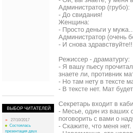
Администратор (грубо):
- До свидания!
Женщина:
- Просто деньги у мужа..
Администратор (очень б
- И снова здравствуйте!!
Режиссер - драматургу:
- Я вашу пьесу прочитал,
знаете ли, противник ма
- Но там нету в тексте м
- В тексте нет. Мат будет
Секpетаpь входит в каб
ВЫБОР ЧИТАТЕЛЕЙ
- Месье, один из ваших 
поговоpить с вами о над
27/10/2017
- Скажите, что меня нет.
Состоялась
презентация двух