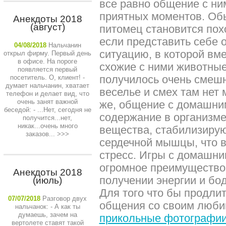
все равно общение с ни
приятных моментов. Обы
Анекдоты 2018
(август)
питомец становится пох
если представить себе
04/08/2018
Нальчанин
ситуацию, в которой вм
открыл фирму. Первый день
в офисе. На пороге
схожие с ними животны
появляется первый
получилось очень смешн
посетитель. О, клиент! -
думает нальчанин, хватает
веселье и смех там нет 
телефон и делает вид, что
очень занят важной
же, общение с домашн
беседой: - ...Нет, сегодня не
содержание в организме
получится...нет,
никак...очень много
вещества, стабилизиру
заказов...
>>>
сердечной мышцы, что в
стресс. Игры с домашн
огромное преимущество
Анекдоты 2018
получении энергии и бод
(июль)
Для того что бы продли
07/07/2018
Разговор двух
общения со своим люби
нальчанок: - А как ты
думаешь, зачем на
прикольные фотографи
вертолете ставят такой