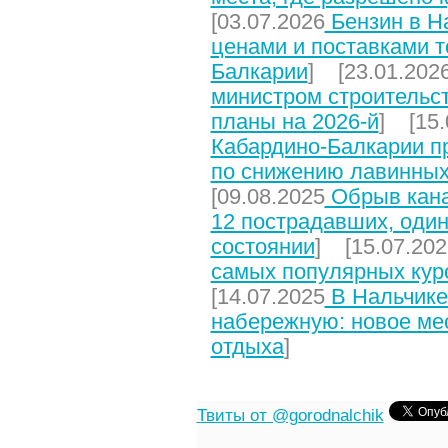
[03.07.2026
Бензин в На
ценами и поставками т
Балкарии
] [23.01.202
министром строительст
планы на 2026-й
] [15.
Кабардино-Балкарии п
по снижению лавинных
[09.08.2025
Обрыв кана
12 пострадавших, один
состоянии
] [15.07.202
самых популярных кур
[14.07.2025
В Нальчике
набережную: новое мес
отдыха
]
Твиты от @gorodnalchik