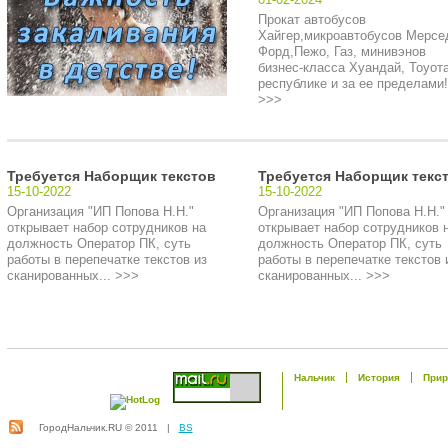
Прокат автобусов
Хайгер,микроавтобусов Мерсе
Форд,Пежо, Газ, минивэнов
бизнес-класса Хуандай, Тоуота
республике и за ее пределами!.
>>>
Требуется Наборщик текстов
Требуется Наборщик текс
15-10-2022
15-10-2022
Организация "ИП Попова Н.Н."
Организация "ИП Попова Н.Н."
открывает набор сотрудников на
открывает набор сотрудников 
должность Оператор ПК, суть
должность Оператор ПК, суть
работы в перепечатке текстов из
работы в перепечатке текстов 
сканированных... >>>
сканированных... >>>
Нальчик
История
Прир
ГородНальчик.RU © 2011 |
BS