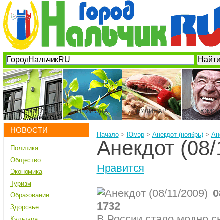
ИСТОРИЯ
ПРИРОДА
КУЛИНАР
ЮМО
НОВОСТИ
Начало
>
Юмор
>
Анекдот (ноябрь)
>
Ан
Анекдот (08/
Политика
Общество
Нравится
Экономика
Туризм
0
Образование
1732
Здоровье
В России стало модно с
Культура