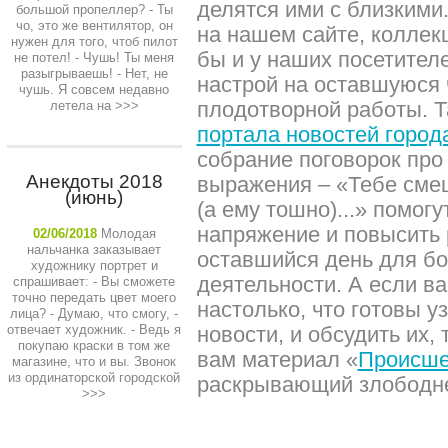
делятся ими с близкими
большой пропеллер? - Ты
чо, это же вентилятор, он
на нашем сайте, коллек
нужен для того, чтоб пилот
бы и у наших посетител
не потел! - Чушь! Ты меня
разыгрываешь! - Нет, не
настрой на оставшуюся 
чушь. Я совсем недавно
плодотворной работы. Т
летела на
>>>
портала новостей город
собрание поговорок про 
Анекдоты 2018
выражения – «Тебе сме
(июнь)
(а ему тошно)...» помогу
напряжение и повысить 
02/06/2018
Молодая
нальчанка заказывает
оставшийся день для б
художнику портрет и
деятельности. А если в
спрашивает: - Вы сможете
точно передать цвет моего
настолько, что готовы у
лица? - Думаю, что смогу, -
отвечает художник. - Ведь я
новости, и обсудить их
покупаю краски в том же
вам материал «
Происше
магазине, что и вы. Звонок
из ординаторской городской
раскрывающий злободне
>>>