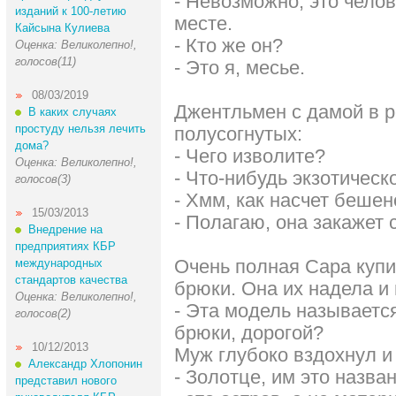
- Hевозможно, это челов
изданий к 100-летию
месте.
Кайсына Кулиева
- Кто же он?
Оценка: Великолепно!,
голосов(11)
- Это я, месье.
08/03/2019
Джентльмен с дамой в р
В каких случаях
простуду нельзя лечить
полусогнутых:
дома?
- Чего изволите?
Оценка: Великолепно!,
- Что-нибудь экзотическ
голосов(3)
- Хмм, как насчет беше
15/03/2013
- Полагаю, она закажет с
Внедрение на
предприятиях КБР
Очень полная Сара куп
международных
стандартов качества
брюки. Она их надела и
Оценка: Великолепно!,
- Эта модель называется
голосов(2)
брюки, дорогой?
10/12/2013
Муж глубоко вздохнул и 
Александр Хлопонин
- Золотце, им это назва
представил нового