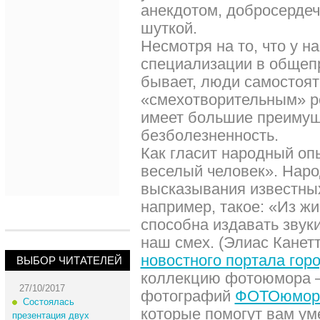
анекдотом, добросерде
шуткой.
Несмотря на то, что у н
специализации в общеп
бывает, люди самостоят
«смехотворительным» р
имеет большие преимуще
безболезненность.
Как гласит народный оп
веселый человек». Наро
высказывания известны
например, такое: «Из ж
способна издавать звук
наш смех. (Элиас Канетт
новостного портала гор
ВЫБОР ЧИТАТЕЛЕЙ
коллекцию фотоюмора –
27/10/2017
фотографий
ФОТОюмор 2
Состоялась
которые помогут вам ум
презентация двух