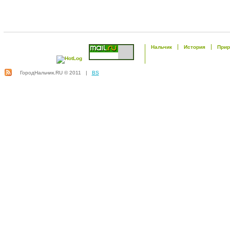
Нальчик
История
Прир
ГородНальчик.RU © 2011 |
BS