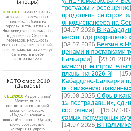
улиц Чемазокова и Бес
(январь)
тротуары и освещение
01/01/2011
Замечали ли вы,
продолжается строите
что жизнь современного
онкодиспансера на Се
человека, в больших
городах, в том числе и в
[04.07.2026
В Кабардин
Нальчике,очень напряженна
и динамична. Скорость
места, где разрешено 
переездов, насущность
[03.07.2026
Бензин в На
быстрого принятия решений,
причем таких которые могут
ценами и поставками т
быть нести в себе
Балкарии
] [23.01.202
негативные
>>>
министром строительст
планы на 2026-й
] [15.
Кабардино-Балкарии п
ФОТОюмор 2010
(Декабрь)
по снижению лавинных
[09.08.2025
Обрыв кана
01/12/2010
Мыдры ли вы?
Можете ли вы
12 пострадавших, один
соответствовать старой
состоянии
] [15.07.202
народной поговорке -
«Мудрый человек –
самых популярных кур
веселый человек». Однако,
[14.07.2025
В Нальчике
кроме соответствия
критериям мудрого