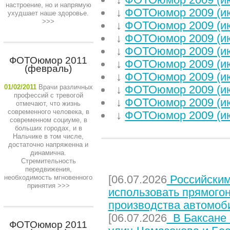
настроение, но и напрямую
↓
ФОТОюмор 2009 (и
ухудшает наше здоровье.
>>>
↓
ФОТОюмор 2009 (и
↓
ФОТОюмор 2009 (и
↓
ФОТОюмор 2009 (и
ФОТОюмор 2011
↓
ФОТОюмор 2009 (и
(февраль)
↓
ФОТОюмор 2009 (и
01/02/2011
Врачи различных
↓
ФОТОюмор 2009 (и
профессий с тревогой
↓
ФОТОюмор 2009 (и
отмечают, что жизнь
современного человека, в
↓
ФОТОюмор 2009 (и
современном социуме, в
больших городах, и в
Нальчике в том числе,
достаточно напряженна и
динамична.
НЕДАВНИЕ СТАТЬИ
Стремительность
передвижения,
[06.07.2026
Российским
необходимость мгновенного
принятия
>>>
использовать прямого
производства автомоб
[06.07.2026
В Баксане 
ФОТОюмор 2011