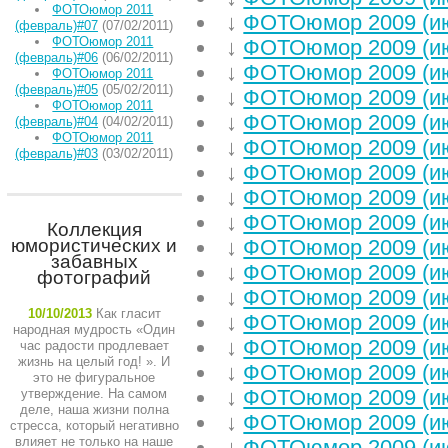
ФОТОюмор 2011
↓
ФОТОюмор 2009 (и
(февраль)#07
(07/02/2011)
ФОТОюмор 2011
↓
ФОТОюмор 2009 (и
(февраль)#06
(06/02/2011)
↓
ФОТОюмор 2009 (и
ФОТОюмор 2011
(февраль)#05
(05/02/2011)
↓
ФОТОюмор 2009 (и
ФОТОюмор 2011
↓
ФОТОюмор 2009 (и
(февраль)#04
(04/02/2011)
ФОТОюмор 2011
↓
ФОТОюмор 2009 (и
(февраль)#03
(03/02/2011)
↓
ФОТОюмор 2009 (и
↓
ФОТОюмор 2009 (и
↓
ФОТОюмор 2009 (и
Коллекция
юмористических и
↓
ФОТОюмор 2009 (и
забавных
↓
ФОТОюмор 2009 (и
фотографий
↓
ФОТОюмор 2009 (и
10/10/2013
Как гласит
↓
ФОТОюмор 2009 (и
народная мудрость «Один
↓
ФОТОюмор 2009 (и
час радости продлевает
жизнь на целый год! ». И
↓
ФОТОюмор 2009 (и
это не фигуральное
↓
ФОТОюмор 2009 (и
утверждение. На самом
деле, наша жизни полна
↓
ФОТОюмор 2009 (и
стресса, который негативно
влияет не только на наше
↓
ФОТОюмор 2009 (и