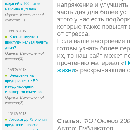
напряжение и улучшить
изданий к 100-летию
Кайсына Кулиева
часть дня для более ус
Оценка: Великолепно!,
этого у нас есть подбор
голосов(11)
которые также повысят 
08/03/2019
от стресса.
В каких случаях
Если ваше настроение п
простуду нельзя лечить
готовы узнать более се
дома?
Оценка: Великолепно!,
их, то наш сайт может п
голосов(3)
прочтению материал «
Н
жизни
» раскрывающий о
15/03/2013
Внедрение на
предприятиях КБР
международных
стандартов качества
Оценка: Великолепно!,
голосов(2)
10/12/2013
Александр Хлопонин
Статья:
ФОТОюмор 2009
представил нового
Автор: Публикатор