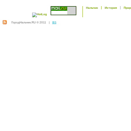
Нальчик
История
Прир
ГородНальчик.RU © 2011 |
BS