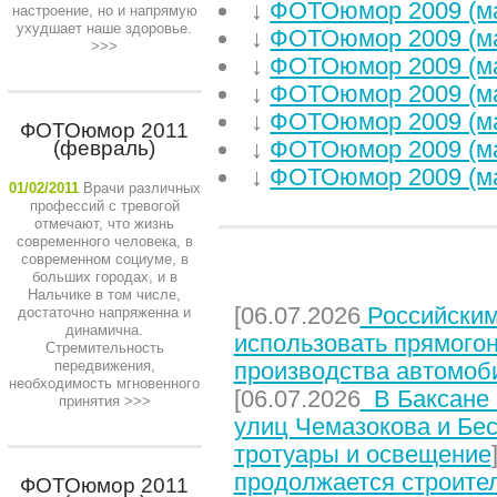
↓
ФОТОюмор 2009 (м
настроение, но и напрямую
ухудшает наше здоровье.
↓
ФОТОюмор 2009 (м
>>>
↓
ФОТОюмор 2009 (м
↓
ФОТОюмор 2009 (м
↓
ФОТОюмор 2009 (м
ФОТОюмор 2011
↓
ФОТОюмор 2009 (м
(февраль)
↓
ФОТОюмор 2009 (м
01/02/2011
Врачи различных
профессий с тревогой
отмечают, что жизнь
современного человека, в
современном социуме, в
НЕДАВНИЕ СТАТЬИ
больших городах, и в
Нальчике в том числе,
[06.07.2026
Российским
достаточно напряженна и
динамична.
использовать прямого
Стремительность
передвижения,
производства автомоб
необходимость мгновенного
[06.07.2026
В Баксане 
принятия
>>>
улиц Чемазокова и Бес
тротуары и освещение
продолжается строите
ФОТОюмор 2011