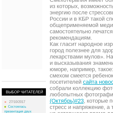
из которых, возможност
энергию после стрессовы
России и в КБР такой с
общеприменяемой медиц
самостоятельно лечатс
рекомендациям.
Как гласит народное из
город полезнее для здо
лекарствами мулов». Н
и высказывания знамен
юморе, например, тако
смехом смеется ребенок
посетителей
сайта ново
собрали коллекцию фот
ВЫБОР ЧИТАТЕЛЕЙ
любопытных фотограф
(Октябрь)#23
, которые 
27/10/2017
стресс и напряжение, а 
Состоялась
презентация двух