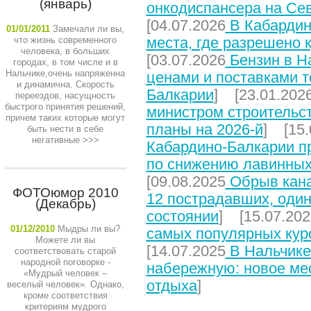
(январь)
онкодиспансера на Се
[04.07.2026
В Кабардин
01/01/2011
Замечали ли вы,
места, где разрешено 
что жизнь современного
человека, в больших
[03.07.2026
Бензин в На
городах, в том числе и в
Нальчике,очень напряженна
ценами и поставками т
и динамична. Скорость
Балкарии
] [23.01.202
переездов, насущность
быстрого принятия решений,
министром строительст
причем таких которые могут
планы на 2026-й
] [15.
быть нести в себе
негативные
>>>
Кабардино-Балкарии п
по снижению лавинных
[09.08.2025
Обрыв кана
ФОТОюмор 2010
12 пострадавших, один
(Декабрь)
состоянии
] [15.07.202
01/12/2010
Мыдры ли вы?
самых популярных кур
Можете ли вы
[14.07.2025
В Нальчике
соответствовать старой
народной поговорке -
набережную: новое мес
«Мудрый человек –
отдыха
]
веселый человек». Однако,
кроме соответствия
критериям мудрого