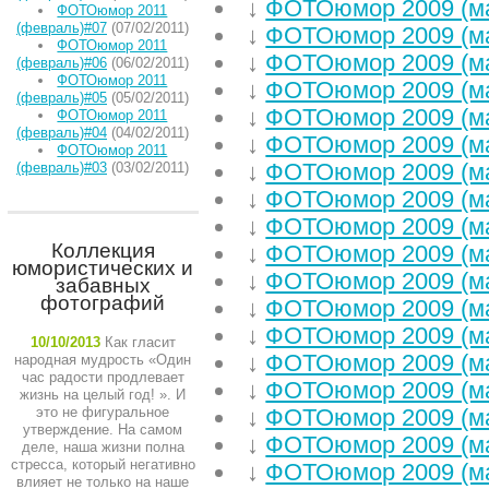
↓
ФОТОюмор 2009 (м
ФОТОюмор 2011
(февраль)#07
(07/02/2011)
↓
ФОТОюмор 2009 (м
ФОТОюмор 2011
↓
ФОТОюмор 2009 (м
(февраль)#06
(06/02/2011)
ФОТОюмор 2011
↓
ФОТОюмор 2009 (м
(февраль)#05
(05/02/2011)
↓
ФОТОюмор 2009 (м
ФОТОюмор 2011
(февраль)#04
(04/02/2011)
↓
ФОТОюмор 2009 (ма
ФОТОюмор 2011
↓
ФОТОюмор 2009 (м
(февраль)#03
(03/02/2011)
↓
ФОТОюмор 2009 (м
↓
ФОТОюмор 2009 (м
Коллекция
↓
ФОТОюмор 2009 (м
юмористических и
↓
ФОТОюмор 2009 (м
забавных
фотографий
↓
ФОТОюмор 2009 (м
↓
ФОТОюмор 2009 (м
10/10/2013
Как гласит
↓
ФОТОюмор 2009 (м
народная мудрость «Один
час радости продлевает
↓
ФОТОюмор 2009 (м
жизнь на целый год! ». И
это не фигуральное
↓
ФОТОюмор 2009 (м
утверждение. На самом
↓
ФОТОюмор 2009 (м
деле, наша жизни полна
стресса, который негативно
↓
ФОТОюмор 2009 (м
влияет не только на наше