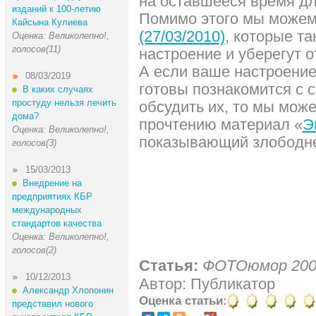
на оставшееся время д
изданий к 100-летию
Помимо этого мы може
Кайсына Кулиева
(27/03/2010)
, которые т
Оценка: Великолепно!,
голосов(11)
настроение и уберегут о
А если ваше настроение
08/03/2019
готовы познакомится с 
В каких случаях
простуду нельзя лечить
обсудить их, то мы мож
дома?
прочтению материал «
Э
Оценка: Великолепно!,
показывающий злободне
голосов(3)
15/03/2013
Внедрение на
предприятиях КБР
международных
стандартов качества
Оценка: Великолепно!,
голосов(2)
Статья:
ФОТОюмор 200
10/12/2013
Автор: Публикатор
Александр Хлопонин
Оценка статьи:
представил нового