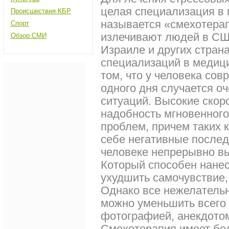
целая специализация в 
Происшествия КБР
называется «смехотера
Спорт
излечивают людей в СШ
Обзор СМИ
Израиле и других стран
специализаций в медици
том, что у человека со
одного дня случается о
ситуаций. Высокие скор
надобность мгновенног
проблем, причем таких к
себе негативные послед
человеке непрерывно вы
Который способен нанес
ухудшить самочувствие,
Однако все нежелатель
можно уменьшить всего
фотографией, анекдото
Смехотерапия имеет бо