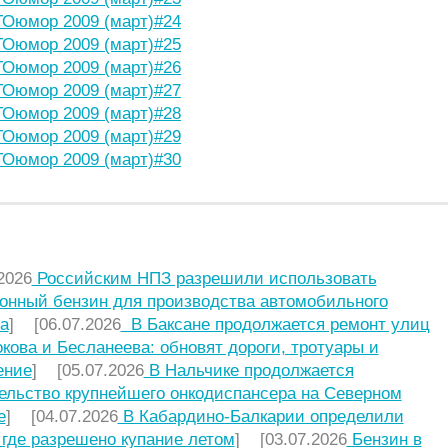
Оюмор 2009 (март)#24
Оюмор 2009 (март)#25
Оюмор 2009 (март)#26
Оюмор 2009 (март)#27
Оюмор 2009 (март)#28
Оюмор 2009 (март)#29
Оюмор 2009 (март)#30
НИЕ СТАТЬИ
2026
Российским НПЗ разрешили использовать
онный бензин для производства автомобильного
а
] [06.07.2026
В Баксане продолжается ремонт улиц
кова и Бесланеева: обновят дороги, тротуары и
ение
] [05.07.2026
В Нальчике продолжается
ельство крупнейшего онкодиспансера на Северном
е
] [04.07.2026
В Кабардино-Балкарии определили
 где разрешено купание летом
] [03.07.2026
Бензин в