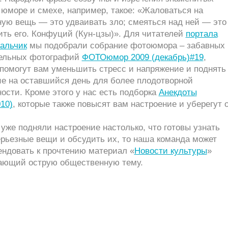
юморе и смехе, например, такое: «Жаловаться на
ную вещь — это удваивать зло; смеяться над ней — это
ть его. Конфуций (Кун-цзы)». Для читателей
портала
Нальчик
мы подобрали собрание фотоюмора – забавных 
ельных фотографий
ФОТОюмор 2009 (декабрь)#19
,
 помогут вам уменьшить стресс и напряжение и поднять
ие на оставшийся день для более плодотворной
ости. Кроме этого у нас есть подборка
Анекдоты
010)
, которые также повысят вам настроение и уберегут 
уже подняли настроение настолько, что готовы узнать
рьезные вещи и обсудить их, то наша команда может
ендовать к прочтению материал «
Новости культуры
»
ающий острую общественную тему.