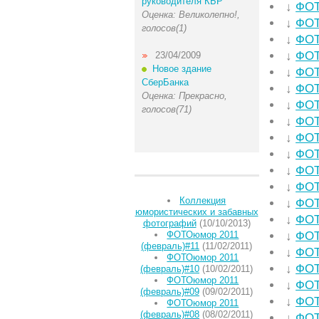
руководителя КБР
↓
ФОТ
Оценка: Великолепно!,
↓
ФОТ
голосов(1)
↓
ФОТ
↓
ФОТ
23/04/2009
Новое здание
↓
ФОТ
СберБанка
↓
ФОТ
Оценка: Прекрасно,
↓
ФОТ
голосов(71)
↓
ФОТ
↓
ФОТ
↓
ФОТ
↓
ФОТ
↓
ФОТ
Коллекция
↓
ФОТ
юмористических и забавных
↓
ФОТ
фотографий
(10/10/2013)
ФОТОюмор 2011
↓
ФОТ
(февраль)#11
(11/02/2011)
↓
ФОТ
ФОТОюмор 2011
↓
ФОТ
(февраль)#10
(10/02/2011)
ФОТОюмор 2011
↓
ФОТ
(февраль)#09
(09/02/2011)
↓
ФОТ
ФОТОюмор 2011
(февраль)#08
(08/02/2011)
↓
ФОТ