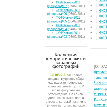
ФОТОюмор 2011
↓
ФОТ
(февраль)#07
(07/02/2011)
ФОТОюмор 2011
↓
ФОТ
(февраль)#06
(06/02/2011)
↓
ФОТ
ФОТОюмор 2011
↓
ФОТ
(февраль)#05
(05/02/2011)
ФОТОюмор 2011
↓
ФОТ
(февраль)#04
(04/02/2011)
↓
ФОТ
ФОТОюмор 2011
(февраль)#03
(03/02/2011)
↓
ФОТ
Коллекция
юмористических и
НЕДАВ
забавных
фотографий
[06.07.
прямог
10/10/2013
Как гласит
топлив
народная мудрость «Один
час радости продлевает
Чемазо
жизнь на целый год! ». И
освещ
это не фигуральное
строит
утверждение. На самом
деле, наша жизни полна
Кавказ
стресса, который негативно
места,
влияет не только на наше