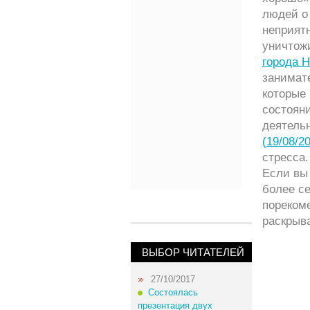
людей о 
неприят
уничтожи
города 
занимат
которые
состоян
деятельн
(19/08/2
стресса.
Если вы 
более се
пореком
раскрыв
ВЫБОР ЧИТАТЕЛЕЙ
27/10/2017
Состоялась
презентация двух