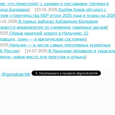
ке: что происходит с ценами и поставками топлива в
ино-Балкарии
] [23.01.2026
Казбек Коков обсудил с
ром строительства КБР итоги 2025 года и планы на 2026
.01.2026
В горных районах Кабардино-Балкарии
жаются мероприятия по снижению лавинных рисков
]
2025
Обрыв канатной дороги в Нальчике: 12
давших, один — в критическом состоянии
]
2025
Нальчик — в числе самых популярных курортных
й России
] [14.07.2025
В Нальчике обновили и украсил
жную: новое место для прогулок и отдыха
]
 @gorodnalchik