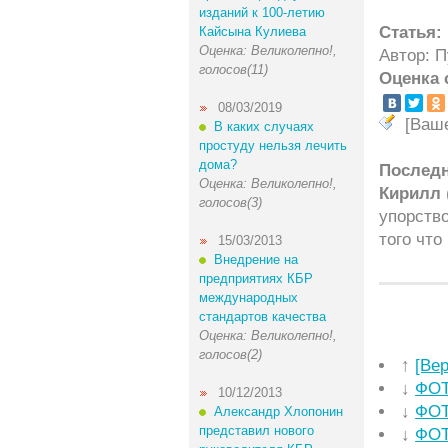
изданий к 100-летию
Статья:
Кайсына Кулиева
Оценка: Великолепно!,
Автор: 
голосов(11)
Оценка 
08/03/2019
[Ваш
В каких случаях
простуду нельзя лечить
дома?
Послед
Оценка: Великолепно!,
Кирилл
голосов(3)
упорство
того что
15/03/2013
Внедрение на
предприятиях КБР
международных
стандартов качества
Оценка: Великолепно!,
голосов(2)
↑
[Ве
↓
ФОТ
10/12/2013
↓
ФОТ
Александр Хлопонин
представил нового
↓
ФОТ