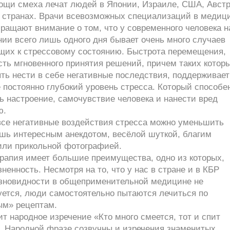
ощи смеха лечат людей в Японии, Израиле, США, Авст
х странах. Врачи всевозможных специализаций в медиц
ращают внимание о том, что у современного человека н
ии всего лишь одного дня бывает очень много случаев
щих к стрессовому состоянию. Быстрота перемещения,
ть мгновенного принятия решений, причем таких котор
ть нести в себе негативные последствия, поддерживает
 постоянно глубокий уровень стресса. Который способе
 настроение, самочувствие человека и нанести вред
ю.
все негативные воздействия стресса можно уменьшить
ишь интересным анекдотом, весёлой шуткой, благим
или прикольной фотографией.
рапия имеет большие преимущества, одно из которых,
ненность. Несмотря на то, что у нас в стране и в КБР
азновидности в общеприменительной медицине не
уется, люди самостоятельно пытаются лечиться по
м» рецептам.
ит народное изречение «Кто много смеется, тот и спит
. Народной фразе созвучны и изречения знаменитых