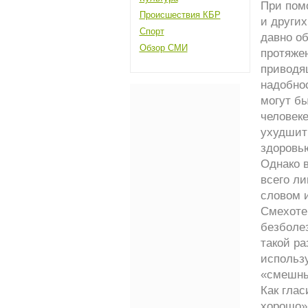
При пом
Происшествия КБР
и други
Спорт
давно об
Обзор СМИ
протяжен
приводя
надобнос
могут бы
человеке
ухудшить
здоровь
Однако 
всего л
словом 
Смехоте
безболез
такой р
использ
«смешны
Как глас
хорошо»