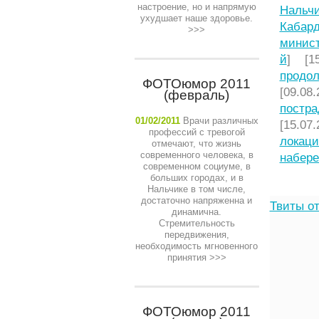
настроение, но и напрямую
Нальчи
ухудшает наше здоровье.
Кабард
>>>
минист
й
] [15
продол
ФОТОюмор 2011
[09.08.
(февраль)
постра
01/02/2011
Врачи различных
[15.07.
профессий с тревогой
локаци
отмечают, что жизнь
современного человека, в
набере
современном социуме, в
больших городах, и в
Нальчике в том числе,
достаточно напряженна и
Твиты от
динамична.
Стремительность
передвижения,
необходимость мгновенного
принятия
>>>
ФОТОюмор 2011