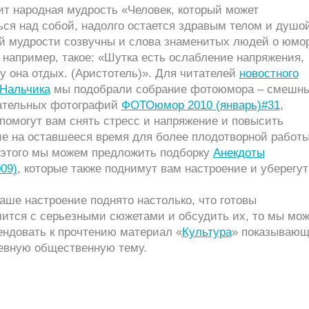
ит народная мудрость «Человек, который может
ся над собой, надолго остается здравым телом и душо
й мудрости созвучны и слова знаменитых людей о юмо
 например, такое: «Шутка есть ослабление напряжения,
у она отдых. (Аристотель)». Для читателей
новостного
 Нальчика
мы подобрали собрание фотоюмора – смешн
ательных фотографий
ФОТОюмор 2010 (январь)#31
,
помогут вам снять стресс и напряжение и повысить
ие на оставшееся время для более плодотворной работы
этого мы можем предложить подборку
Анекдоты
009)
, которые также поднимут вам настроение и уберегут
аше настроение поднято настолько, что готовы
мится с серьезными сюжетами и обсудить их, то мы мо
ендовать к прочтению материал «
Культура
» показываю
евную общественную тему.