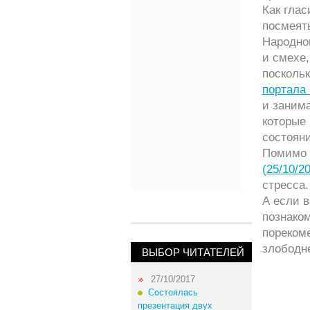
Как глас
посмеять
Народно
и смехе,
поскольк
портала
и заним
которые 
состоян
Помимо 
(25/10/2
стресса.
А если в
познако
пореком
злободн
ВЫБОР ЧИТАТЕЛЕЙ
27/10/2017
Состоялась
презентация двух