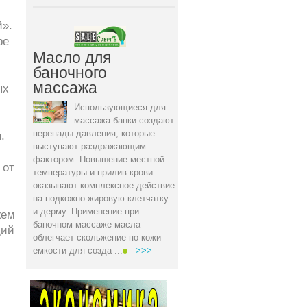
й».
ре
Масло для
баночного
массажа
ых
Использующиеся для
массажа банки создают
перепады давления, которые
.
выступают раздражающим
фактором. Повышение местной
 от
температуры и прилив крови
оказывают комплексное действие
на подкожно-жировую клетчатку
и дерму. Применение при
жем
баночном массаже масла
щий
облегчает скольжение по кожи
емкости для созда ...
>>>