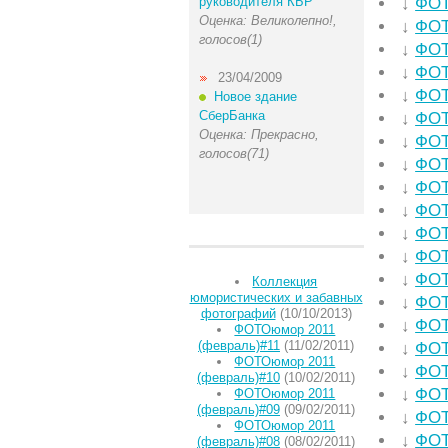
руководителя КБР
↓
ФОТ
Оценка: Великолепно!,
↓
ФОТ
голосов(1)
↓
ФОТ
↓
ФОТ
23/04/2009
↓
ФОТ
Новое здание
СберБанка
↓
ФОТ
Оценка: Прекрасно,
↓
ФОТ
голосов(71)
↓
ФОТ
↓
ФОТ
↓
ФОТ
↓
ФОТ
↓
ФОТ
↓
ФОТ
Коллекция
юмористических и забавных
↓
ФОТ
фотографий
(10/10/2013)
↓
ФОТ
ФОТОюмор 2011
(февраль)#11
(11/02/2011)
↓
ФОТ
ФОТОюмор 2011
↓
ФОТ
(февраль)#10
(10/02/2011)
↓
ФОТ
ФОТОюмор 2011
(февраль)#09
(09/02/2011)
↓
ФОТ
ФОТОюмор 2011
↓
ФОТ
(февраль)#08
(08/02/2011)