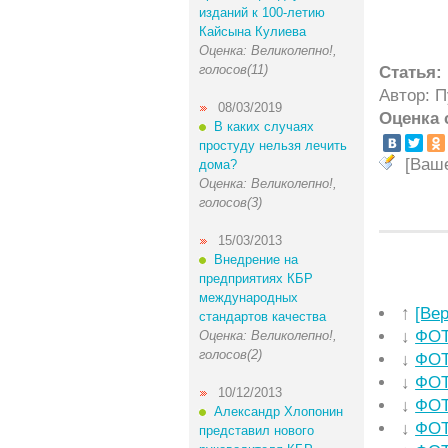
изданий к 100-летию
Кайсына Кулиева
Оценка: Великолепно!,
голосов(11)
Статья:
Автор: 
08/03/2019
Оценка 
В каких случаях
простуду нельзя лечить
[Ваш
дома?
Оценка: Великолепно!,
голосов(3)
15/03/2013
Внедрение на
предприятиях КБР
международных
↑
[Ве
стандартов качества
↓
ФОТ
Оценка: Великолепно!,
голосов(2)
↓
ФОТ
↓
ФОТ
10/12/2013
↓
ФОТ
Александр Хлопонин
↓
ФОТ
представил нового