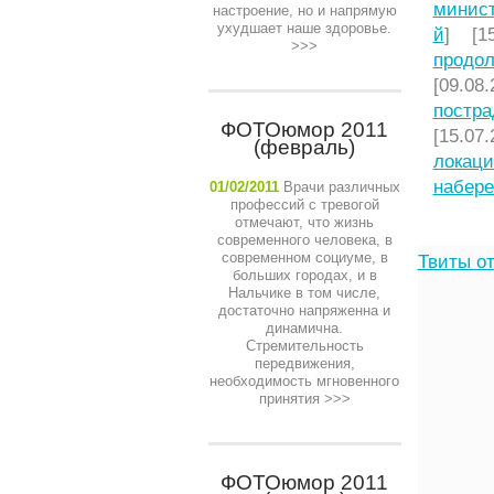
минист
настроение, но и напрямую
ухудшает наше здоровье.
й
] [15
>>>
продол
[09.08.
постра
ФОТОюмор 2011
[15.07.
(февраль)
локаци
набере
01/02/2011
Врачи различных
профессий с тревогой
отмечают, что жизнь
современного человека, в
современном социуме, в
Твиты от
больших городах, и в
Нальчике в том числе,
достаточно напряженна и
динамична.
Стремительность
передвижения,
необходимость мгновенного
принятия
>>>
ФОТОюмор 2011