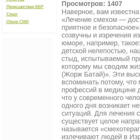
Просмотров: 1407
Происшествия КБР
Наверное, вам известна
Спорт
«Лечение смехом — дост
Обзор СМИ
приятное и безопасное»
созвучны и изречения и
юморе, например, такое
детской нелепостью, на
стыд, испытываемый при
которому мы сводим жиз
(Жорж Батай)». Эти выс
вспоминать потому, что
профессий в медицине д
что у современного чел
одного дня возникает н
ситуаций. Для лечения 
существует целое напра
называется «смехотера
излечивают людей в Изр