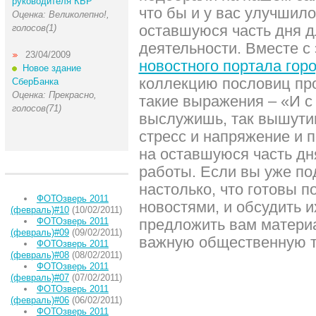
руководителя КБР
что бы и у вас улучшило
Оценка: Великолепно!,
оставшуюся часть дня 
голосов(1)
деятельности. Вместе с 
23/04/2009
новостного портала гор
Новое здание
коллекцию пословиц про
СберБанка
Оценка: Прекрасно,
такие выражения – «И с
голосов(71)
выслужишь, так вышутиш
стресс и напряжение и 
на оставшуюся часть дн
работы. Если вы уже по
настолько, что готовы 
ФОТОзверь 2011
новостями, и обсудить 
(февраль)#10
(10/02/2011)
ФОТОзверь 2011
предложить вам матери
(февраль)#09
(09/02/2011)
важную общественную т
ФОТОзверь 2011
(февраль)#08
(08/02/2011)
ФОТОзверь 2011
(февраль)#07
(07/02/2011)
ФОТОзверь 2011
(февраль)#06
(06/02/2011)
ФОТОзверь 2011