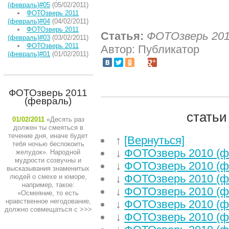
(февраль)#05
(05/02/2011)
ФОТОзверь 2011
(февраль)#04
(04/02/2011)
ФОТОзверь 2011
Статья:
ФОТОзверь 201
(февраль)#03
(03/02/2011)
ФОТОзверь 2011
Автор: Публикатор
(февраль)#01
(01/02/2011)
ФОТОзверь 2011
(февраль)
статьи
01/02/2011
«Десять раз
должен ты смеяться в
течение дня, иначе будет
↑
[Вернуться]
тебя ночью беспокоить
↓
ФОТОзверь 2010 (ф
желудок». Народной
мудрости созвучны и
↓
ФОТОзверь 2010 (ф
высказывания знаменитых
↓
ФОТОзверь 2010 (ф
людей о смехе и юморе,
например, такое:
↓
ФОТОзверь 2010 (ф
«Осмеяние, то есть
нравственное негодование,
↓
ФОТОзверь 2010 (ф
должно совмещаться с
>>>
↓
ФОТОзверь 2010 (ф