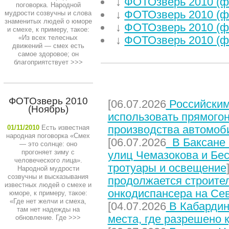
↓
ФОТОзверь 2010 (ф
поговорка. Народной
↓
ФОТОзверь 2010 (ф
мудрости созвучны и слова
знаменитых людей о юморе
↓
ФОТОзверь 2010 (ф
и смехе, к примеру, такое:
«Из всех телесных
↓
ФОТОзверь 2010 (ф
движений — смех есть
самое здоровое; он
благоприятствует
>>>
НЕДАВНИЕ СТАТЬИ
ФОТОзверь 2010
[06.07.2026
Российским
(Ноябрь)
использовать прямого
производства автомоб
01/11/2010
Есть известная
народная поговорка «Смех
[06.07.2026
В Баксане 
— это солнце: оно
прогоняет зиму с
улиц Чемазокова и Бес
человеческого лица».
тротуары и освещение
Народной мудрости
созвучны и высказывания
продолжается строите
известных людей о смехе и
онкодиспансера на Се
юморе, к примеру, такое:
«Где нет желчи и смеха,
[04.07.2026
В Кабардин
там нет надежды на
места, где разрешено 
обновление. Где
>>>