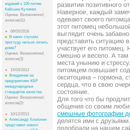
развитии позитивного о
изданий к 100-летию
Кайсына Кулиева
Наверное, каждый замеч
Оценка: Великолепно!,
одевают своего питомца 
голосов(11)
этот питомец небольшой 
08/03/2019
выглядит очень забавно.
В каких случаях
представить ситуацию в
простуду нельзя лечить
участвует его питомец.
дома?
Оценка: Великолепно!,
смешно и весело. А там 
голосов(3)
места унынию и стрессу
питомцем повышает сод
15/03/2013
Внедрение на
окситоцина – гормона, 
предприятиях КБР
сердца, что в свою очер
международных
состояние.
стандартов качества
Оценка: Великолепно!,
Для того что бы продли
голосов(2)
общения со своим люби
смешные фотографии д
10/12/2013
Александр Хлопонин
делятся ими с друзьями
представил нового
подобрали на нашем сай