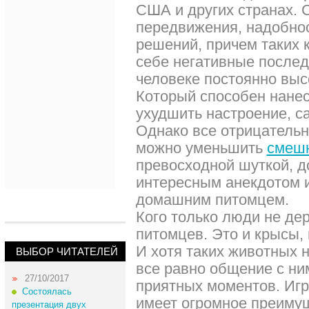
США и других странах. 
передвижения, надобнос
решений, причем таких 
себе негативные послед
человеке постоянно выс
Который способен нанес
ухудшить настроение, с
Однако все отрицательн
можно уменьшить
смеш
превосходной шуткой, 
интересным анекдотом и
домашним питомцем.
Кого только люди не де
питомцев. Это и крысы, 
И хотя таких животных 
ВЫБОР ЧИТАТЕЛЕЙ
все равно общение с ни
27/10/2017
приятных моментов. Иг
Состоялась
имеет огромное преиму
презентация двух