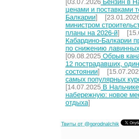
[03.07.2026
Бензин в На
ценами и поставками т
Балкарии
] [23.01.202
министром строительст
планы на 2026-й
] [15.
Кабардино-Балкарии п
по снижению лавинных
[09.08.2025
Обрыв кана
12 пострадавших, один
состоянии
] [15.07.202
самых популярных кур
[14.07.2025
В Нальчике
набережную: новое мес
отдыха
]
Твиты от @gorodnalchik