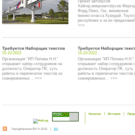
Прокат автобусов
Хайгер,микроавтобусов Мерсе
Форд,Пежо, Газ, минивэнов
бизнес-класса Хуандай, Тоуота
республике и за ее пределами!.
>>>
Требуется Наборщик текстов
Требуется Наборщик текс
15-10-2022
15-10-2022
Организация "ИП Попова Н.Н."
Организация "ИП Попова Н.Н."
открывает набор сотрудников на
открывает набор сотрудников 
должность Оператор ПК, суть
должность Оператор ПК, суть
работы в перепечатке текстов из
работы в перепечатке текстов 
сканированных... >>>
сканированных... >>>
Нальчик
История
Прир
ГородНальчик.RU © 2011 |
BS