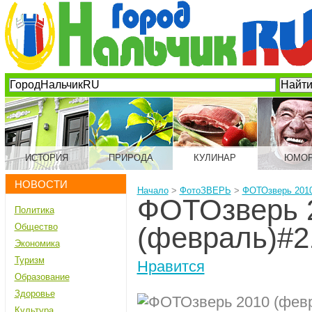
ИСТОРИЯ
ПРИРОДА
КУЛИНАР
ЮМО
НОВОСТИ
Начало
>
ФотоЗВЕРЬ
>
ФОТОзверь 2010
ФОТОзверь 
Политика
Общество
(февраль)#2
Экономика
Туризм
Нравится
Образование
Здоровье
Культура