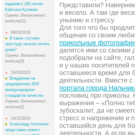
Представили? Наверняк
изданий к 100-летию
Кайсына Кулиева
и весело. А там где вес
Оценка: Великолепно!,
унынию и стрессу.
голосов(11)
Для того что бы продли
08/03/2019
общения со своим люби
В каких случаях
прикольные фотографи
простуду нельзя лечить
делятся ими со своими 
дома?
Оценка: Великолепно!,
подобрали на сайте, га
голосов(3)
и у наших посетителей 
оставшееся время для 
15/03/2013
Внедрение на
деятельности. Вместе с 
предприятиях КБР
портала города Нальчик
международных
пословиц про приколы. 
стандартов качества
Оценка: Великолепно!,
выражения – «Полно теб
голосов(2)
зубоскалит, да не смеет
стресс и напряжение и 
10/12/2013
Александр Хлопонин
оставшийся день для б
представил нового
деятельности. А если в