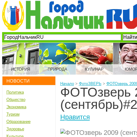
ИСТОРИЯ
ПРИРОДА
КУЛИНАР
ЮМО
НОВОСТИ
Начало
>
ФотоЗВЕРЬ
>
ФОТОзверь 2009
ФОТОзверь 
Политика
Общество
(сентябрь)#
Экономика
Туризм
Нравится
Образование
Здоровье
Культура