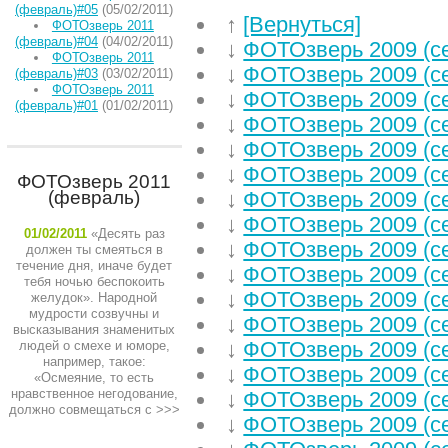
(февраль)#05
(05/02/2011)
↑
[Вернуться]
ФОТОзверь 2011
(февраль)#04
(04/02/2011)
↓
ФОТОзверь 2009 (с
ФОТОзверь 2011
↓
ФОТОзверь 2009 (с
(февраль)#03
(03/02/2011)
ФОТОзверь 2011
↓
ФОТОзверь 2009 (с
(февраль)#01
(01/02/2011)
↓
ФОТОзверь 2009 (с
↓
ФОТОзверь 2009 (с
↓
ФОТОзверь 2009 (с
ФОТОзверь 2011
(февраль)
↓
ФОТОзверь 2009 (с
↓
ФОТОзверь 2009 (с
01/02/2011
«Десять раз
↓
ФОТОзверь 2009 (с
должен ты смеяться в
течение дня, иначе будет
↓
ФОТОзверь 2009 (с
тебя ночью беспокоить
↓
ФОТОзверь 2009 (с
желудок». Народной
мудрости созвучны и
↓
ФОТОзверь 2009 (с
высказывания знаменитых
↓
ФОТОзверь 2009 (с
людей о смехе и юморе,
например, такое:
↓
ФОТОзверь 2009 (с
«Осмеяние, то есть
нравственное негодование,
↓
ФОТОзверь 2009 (с
должно совмещаться с
>>>
↓
ФОТОзверь 2009 (с