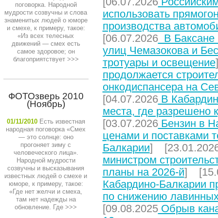
[06.07.2026
Российским
поговорка. Народной
использовать прямого
мудрости созвучны и слова
знаменитых людей о юморе
производства автомоб
и смехе, к примеру, такое:
«Из всех телесных
[06.07.2026
В Баксане 
движений — смех есть
улиц Чемазокова и Бес
самое здоровое; он
благоприятствует
>>>
тротуары и освещение
продолжается строите
онкодиспансера на Се
ФОТОзверь 2010
[04.07.2026
В Кабардин
(Ноябрь)
места, где разрешено 
[03.07.2026
Бензин в На
01/11/2010
Есть известная
народная поговорка «Смех
ценами и поставками т
— это солнце: оно
прогоняет зиму с
Балкарии
] [23.01.202
человеческого лица».
министром строительст
Народной мудрости
созвучны и высказывания
планы на 2026-й
] [15.
известных людей о смехе и
Кабардино-Балкарии п
юморе, к примеру, такое:
«Где нет желчи и смеха,
по снижению лавинных
там нет надежды на
[09.08.2025
Обрыв кана
обновление. Где
>>>