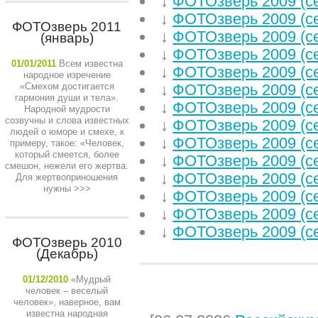
↓
ФОТОзверь 2009 (с
↓
ФОТОзверь 2009 (с
ФОТОзверь 2011
↓
ФОТОзверь 2009 (с
(январь)
↓
ФОТОзверь 2009 (с
01/01/2011
Всем известна
↓
ФОТОзверь 2009 (с
народное изречение
«Смехом достигается
↓
ФОТОзверь 2009 (с
гармония души и тела».
↓
ФОТОзверь 2009 (с
Народной мудрости
созвучны и слова известных
↓
ФОТОзверь 2009 (с
людей о юморе и смехе, к
↓
ФОТОзверь 2009 (с
примеру, такое: «Человек,
который смеется, более
↓
ФОТОзверь 2009 (с
смешон, нежели его жертва.
↓
ФОТОзверь 2009 (с
Для жертвоприношения
нужны
>>>
↓
ФОТОзверь 2009 (с
↓
ФОТОзверь 2009 (с
↓
ФОТОзверь 2009 (с
ФОТОзверь 2010
(Декабрь)
01/12/2010
«Мудрый
человек – веселый
НЕДАВНИЕ СТАТЬИ
человек», наверное, вам
известна народная