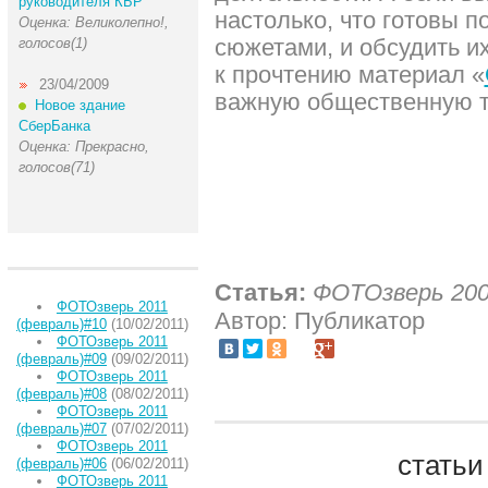
руководителя КБР
настолько, что готовы 
Оценка: Великолепно!,
сюжетами, и обсудить и
голосов(1)
к прочтению материал «
23/04/2009
важную общественную т
Новое здание
СберБанка
Оценка: Прекрасно,
голосов(71)
Статья:
ФОТОзверь 200
ФОТОзверь 2011
Автор: Публикатор
(февраль)#10
(10/02/2011)
ФОТОзверь 2011
(февраль)#09
(09/02/2011)
ФОТОзверь 2011
(февраль)#08
(08/02/2011)
ФОТОзверь 2011
(февраль)#07
(07/02/2011)
ФОТОзверь 2011
статьи
(февраль)#06
(06/02/2011)
ФОТОзверь 2011