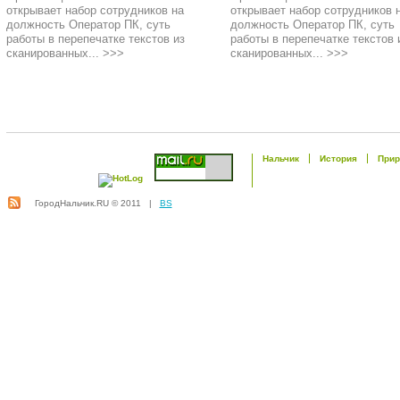
открывает набор сотрудников на
открывает набор сотрудников 
должность Оператор ПК, суть
должность Оператор ПК, суть
работы в перепечатке текстов из
работы в перепечатке текстов 
сканированных... >>>
сканированных... >>>
Нальчик
История
Прир
ГородНальчик.RU © 2011 |
BS