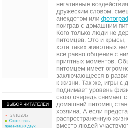
негативные воздействи
дружеским словом, сме
анекдотом или
фотогра
поиграв с домашним пи
Кого только люди не де
питомцев. Это и крысы, 
хотя таких животных не
все равно общение с ни
приятных моментов. Об
питомцем имеет огромн
заключающееся в разви
к жизни. Так же, игры 
поднимает уровень физи
свою очередь снимает ст
домашний питомец стан
ВЫБОР ЧИТАТЕЛЕЙ
хозяина. А если предста
27/10/2017
распространенную жизне
Состоялась
вместо людей участвую
презентация двух