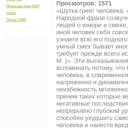
Просмотров: 1571
Происшествия КБР
«Шутка греет человека. 
Спорт
Народной фразе созвучн
Обзор СМИ
людей о юморе и смехе,
иной человек себя совсе
узнаете всю его подног
умный смех бывает иног
требует прежде всего ис
М. )». Эти высказывания
вспоминать потому, что
человека, в современно
напряженно и динамично
неизбежность мгновенно
причем таких которые мо
негативные последствия
непрерывно глубокий ур
способен ухудшить само
человека и нанести вре