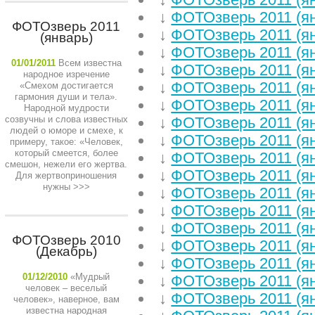
↓
ФОТОзверь 2011 (я
ФОТОзверь 2011
↓
ФОТОзверь 2011 (я
(январь)
↓
ФОТОзверь 2011 (я
01/01/2011
Всем известна
↓
ФОТОзверь 2011 (я
народное изречение
↓
ФОТОзверь 2011 (я
«Смехом достигается
гармония души и тела».
↓
ФОТОзверь 2011 (я
Народной мудрости
созвучны и слова известных
↓
ФОТОзверь 2011 (я
людей о юморе и смехе, к
↓
ФОТОзверь 2011 (я
примеру, такое: «Человек,
который смеется, более
↓
ФОТОзверь 2011 (я
смешон, нежели его жертва.
↓
ФОТОзверь 2011 (я
Для жертвоприношения
нужны
>>>
↓
ФОТОзверь 2011 (я
↓
ФОТОзверь 2011 (я
↓
ФОТОзверь 2011 (я
ФОТОзверь 2010
↓
ФОТОзверь 2011 (я
(Декабрь)
↓
ФОТОзверь 2011 (я
01/12/2010
«Мудрый
↓
ФОТОзверь 2011 (я
человек – веселый
↓
ФОТОзверь 2011 (я
человек», наверное, вам
известна народная