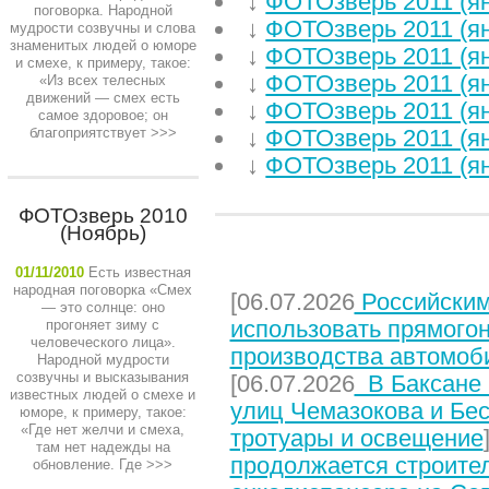
↓
ФОТОзверь 2011 (я
поговорка. Народной
↓
ФОТОзверь 2011 (я
мудрости созвучны и слова
знаменитых людей о юморе
↓
ФОТОзверь 2011 (я
и смехе, к примеру, такое:
↓
ФОТОзверь 2011 (я
«Из всех телесных
движений — смех есть
↓
ФОТОзверь 2011 (я
самое здоровое; он
благоприятствует
>>>
↓
ФОТОзверь 2011 (я
↓
ФОТОзверь 2011 (я
ФОТОзверь 2010
(Ноябрь)
НЕДАВНИЕ СТАТЬИ
01/11/2010
Есть известная
народная поговорка «Смех
[06.07.2026
Российским
— это солнце: оно
использовать прямого
прогоняет зиму с
человеческого лица».
производства автомоб
Народной мудрости
созвучны и высказывания
[06.07.2026
В Баксане 
известных людей о смехе и
улиц Чемазокова и Бес
юморе, к примеру, такое:
«Где нет желчи и смеха,
тротуары и освещение
там нет надежды на
продолжается строите
обновление. Где
>>>