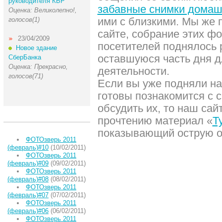
руководителя КБР
забавные снимки дома
Оценка: Великолепно!,
ими с близкими. Мы же 
голосов(1)
сайте, собрание этих ф
23/04/2009
посетителей поднялось 
Новое здание
оставшуюся часть дня 
СберБанка
Оценка: Прекрасно,
деятельности.
голосов(71)
Если вы уже подняли на
готовы познакомится с 
обсудить их, то наш сай
прочтению материал «
Т
показывающий острую о
ФОТОзверь 2011
(февраль)#10
(10/02/2011)
ФОТОзверь 2011
(февраль)#09
(09/02/2011)
ФОТОзверь 2011
(февраль)#08
(08/02/2011)
ФОТОзверь 2011
(февраль)#07
(07/02/2011)
ФОТОзверь 2011
(февраль)#06
(06/02/2011)
ФОТОзверь 2011