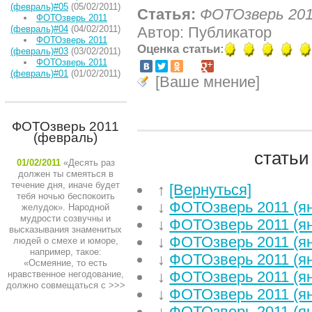
(февраль)#05
(05/02/2011)
Статья:
ФОТОзверь 201
ФОТОзверь 2011
(февраль)#04
(04/02/2011)
Автор: Публикатор
ФОТОзверь 2011
Оценка статьи:
(февраль)#03
(03/02/2011)
ФОТОзверь 2011
(февраль)#01
(01/02/2011)
[Ваше мнение]
ФОТОзверь 2011
(февраль)
статьи
01/02/2011
«Десять раз
должен ты смеяться в
течение дня, иначе будет
↑
[Вернуться]
тебя ночью беспокоить
↓
ФОТОзверь 2011 (я
желудок». Народной
мудрости созвучны и
↓
ФОТОзверь 2011 (я
высказывания знаменитых
↓
ФОТОзверь 2011 (я
людей о смехе и юморе,
например, такое:
↓
ФОТОзверь 2011 (я
«Осмеяние, то есть
↓
ФОТОзверь 2011 (я
нравственное негодование,
должно совмещаться с
>>>
↓
ФОТОзверь 2011 (я
↓
ФОТОзверь 2011 (я