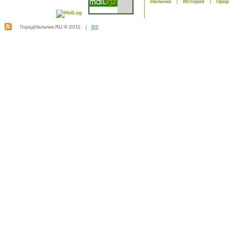
Нальчик
История
Прир
ГородНальчик.RU © 2011 |
BS