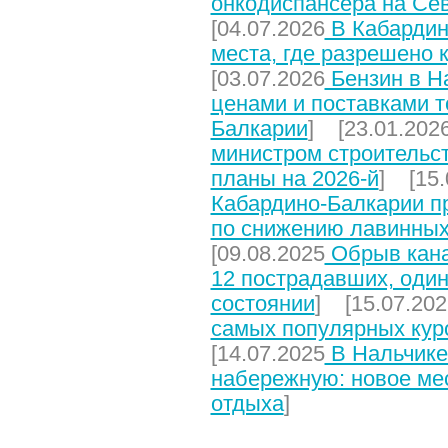
онкодиспансера на Се
[04.07.2026
В Кабардин
места, где разрешено 
[03.07.2026
Бензин в На
ценами и поставками т
Балкарии
] [23.01.202
министром строительст
планы на 2026-й
] [15.
Кабардино-Балкарии п
по снижению лавинных
[09.08.2025
Обрыв кана
12 пострадавших, один
состоянии
] [15.07.202
самых популярных кур
[14.07.2025
В Нальчике
набережную: новое мес
отдыха
]