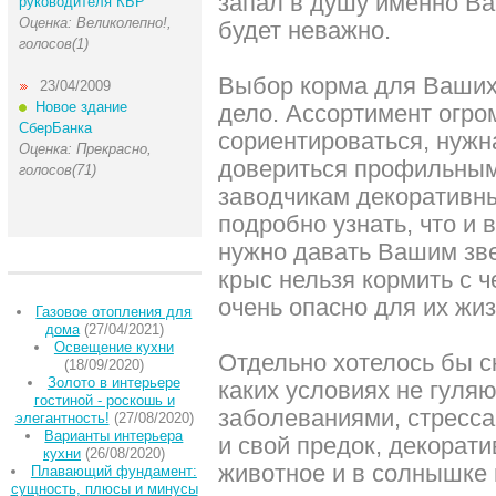
запал в душу именно Ва
руководителя КБР
Оценка: Великолепно!,
будет неважно.
голосов(1)
Выбор корма для Ваших
23/04/2009
Новое здание
дело. Ассортимент огром
СберБанка
сориентироваться, нужн
Оценка: Прекрасно,
довериться профильным
голосов(71)
заводчикам декоративны
подробно узнать, что и 
нужно давать Вашим зве
крыс нельзя кормить с ч
очень опасно для их жиз
Газовое отопления для
дома
(27/04/2021)
Освещение кухни
Отдельно хотелось бы ск
(18/09/2020)
Золото в интерьере
каких условиях не гуляю
гостиной - роскошь и
заболеваниями, стресса
элегантность!
(27/08/2020)
Варианты интерьера
и свой предок, декорат
кухни
(26/08/2020)
животное и в солнышке 
Плавающий фундамент:
сущность, плюсы и минусы