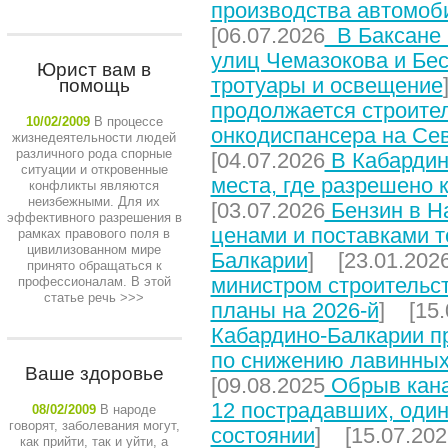
производства автомоб
[06.07.2026
В Баксане 
улиц Чемазокова и Бес
Юрист вам в
тротуары и освещение
помощь
продолжается строите
10/02/2009
В процессе
онкодиспансера на Се
жизнедеятельности людей
различного рода спорные
[04.07.2026
В Кабардин
ситуации и откровенные
места, где разрешено 
конфликты являются
неизбежными. Для их
[03.07.2026
Бензин в На
эффективного разрешения в
ценами и поставками т
рамках правового поля в
цивилизованном мире
Балкарии
] [23.01.202
принято обращаться к
министром строительст
профессионалам. В этой
статье речь
>>>
планы на 2026-й
] [15.
Кабардино-Балкарии п
по снижению лавинных
Ваше здоровье
[09.08.2025
Обрыв кана
12 пострадавших, один
08/02/2009
В народе
говорят, заболевания могут,
состоянии
] [15.07.202
как прийти, так и уйти, а