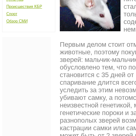
ста
Происшествия КБР
тол
Спорт
сод
Обзор СМИ
нем
Первым делом стоит отм
животные, поэтому поку
зверей: мальчик-мальчик
обусловлено тем, что п
становится с 35 дней от
спаривание длится всег
уследить за этим невоз
убивают самку, а потомс
неизвестной генетикой, 
генетические пороки и 
разнополых зверей возм
кастрации самки или са
может быть от 2 зверей 