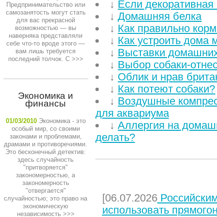
↓
Если декоративная 
Предпринимательство или
самозанятость могут стать
↓
Домашняя белка
для вас прекрасной
↓
Как правильно корм
возможностью — вы
наверняка представляли
↓
Как устроить дома 
себе что-то вроде этого —
↓
Выставки домашни
вам лишь требуется
последний толчок. С
>>>
↓
Выбор собаки-отнес
↓
Облик и нрав брита
↓
Как потеют собаки?
Экономика и
↓
Воздушные компрес
финансы
для аквариума
01/03/2010
Экономика - это
↓
Аллергия на домашн
особый мир, со своими
делать?
законами и проблемами,
драмами и противоречиями.
Это бесконечный детектив:
здесь случайность
"притворяется"
закономерностью, а
НЕДАВНИЕ СТАТЬИ
закономерность
"отвергается"
[06.07.2026
Российским
случайностью; это право на
экономическую
использовать прямого
независимость
>>>