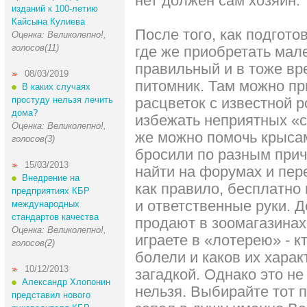
нет должен сам хозяин.
изданий к 100-летию
Кайсына Кулиева
После того, как подгото
Оценка: Великолепно!,
голосов(11)
где же приобретать мал
правильный и в тоже вр
08/03/2019
питомник. Там можно пр
В каких случаях
простуду нельзя лечить
расцветок с известной 
дома?
избежать неприятных «с
Оценка: Великолепно!,
же можно помочь крысам
голосов(3)
бросили по разным прич
15/03/2013
найти на форумах и пер
Внедрение на
как правило, бесплатно
предприятиях КБР
и ответственные руки. 
международных
стандартов качества
продают в зоомагазинах 
Оценка: Великолепно!,
играете в «лотерею» - к
голосов(2)
болели и каков их харак
10/12/2013
загадкой. Однако это не
Александр Хлопонин
нельзя. Выбирайте тот 
представил нового