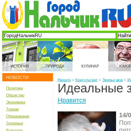
ИСТОРИЯ
ПРИРОДА
КУЛИНАР
ЮМО
НОВОСТИ
Начало
>
Консультант
>
Зверье мое
>
И
Идеальные з
Политика
Общество
Нравится
Экономика
Туризм
14/
Образование
Поп
Здоровье
пит
Культура