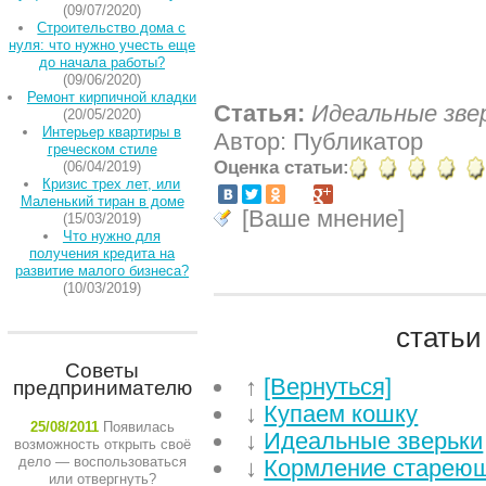
(09/07/2020)
Строительство дома с
нуля: что нужно учесть еще
до начала работы?
(09/06/2020)
Ремонт кирпичной кладки
Статья:
Идеальные зве
(20/05/2020)
Интерьер квартиры в
Автор: Публикатор
греческом стиле
Оценка статьи:
(06/04/2019)
Кризис трех лет, или
Маленький тиран в доме
[Ваше мнение]
(15/03/2019)
Что нужно для
получения кредита на
развитие малого бизнеса?
(10/03/2019)
статьи
Советы
↑
[Вернуться]
предпринимателю
↓
Купаем кошку
25/08/2011
Появилась
↓
Идеальные зверьки
возможность открыть своё
дело — воспользоваться
↓
Кормление стареющ
или отвергнуть?