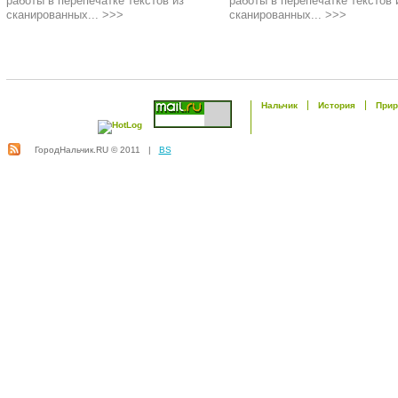
работы в перепечатке текстов из
работы в перепечатке текстов 
сканированных... >>>
сканированных... >>>
Нальчик
История
Прир
ГородНальчик.RU © 2011 |
BS