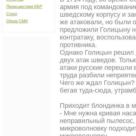
армия под командовани
Происшествия КБР
шведскому корпусу и за
Спорт
же атаковали, но были
Обзор СМИ
предложили Голицыну н
контратаку, воспользов
противника.
Однако Голицын решил 
двух атак шведов. Толь
атаки русские перешли 
труда разбили неприятел
Чего же ждал Голицын?
бегая туда-сюда, утрамбу
Приходит блондинка в м
- Мне нужна кривая нас
неправильный пылесос, 
микроволновку подходит
микроволновку