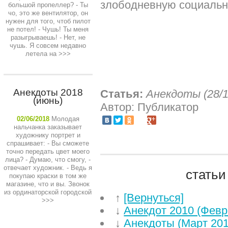
злободневную социальн
большой пропеллер? - Ты
чо, это же вентилятор, он
нужен для того, чтоб пилот
не потел! - Чушь! Ты меня
разыгрываешь! - Нет, не
чушь. Я совсем недавно
летела на
>>>
Анекдоты 2018
Статья:
Анекдоты (28/1
(июнь)
Автор: Публикатор
02/06/2018
Молодая
нальчанка заказывает
художнику портрет и
спрашивает: - Вы сможете
точно передать цвет моего
лица? - Думаю, что смогу, -
отвечает художник. - Ведь я
статьи
покупаю краски в том же
магазине, что и вы. Звонок
из ординаторской городской
↑
[Вернуться]
>>>
↓
Анекдот 2010 (Февр
↓
Анекдоты (Март 201