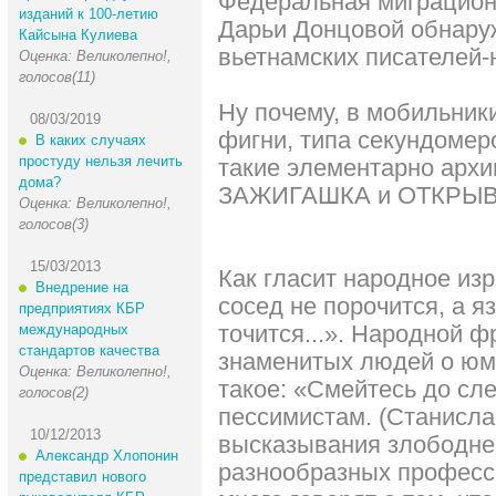
Федеральная миграцион
изданий к 100-летию
Дарьи Донцовой обнару
Кайсына Кулиева
вьетнамских писателей-
Оценка: Великолепно!,
голосов(11)
Ну почему, в мобильник
08/03/2019
фигни, типа секундомеро
В каких случаях
простуду нельзя лечить
такие элементарно арх
дома?
ЗАЖИГАШКА и ОТКРЫВАЛ
Оценка: Великолепно!,
голосов(3)
15/03/2013
Как гласит народное из
Внедрение на
сосед не порочится, а яз
предприятиях КБР
точится...». Народной ф
международных
стандартов качества
знаменитых людей о юмо
Оценка: Великолепно!,
такое: «Смейтесь до сл
голосов(2)
пессимистам. (Станисла
10/12/2013
высказывания злободнев
Александр Хлопонин
разнообразных професс
представил нового