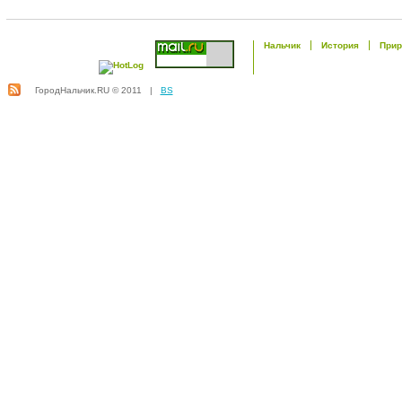
Нальчик
История
Прир
ГородНальчик.RU © 2011 |
BS