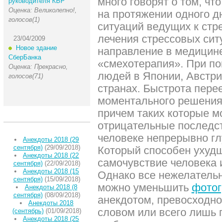
много говорят о том, чт
руководителя КБР
Оценка: Великолепно!,
на протяжении одного д
голосов(1)
ситуаций ведущих к стр
лечения стрессовых сит
23/04/2009
Новое здание
направление в медицине
СберБанка
«смехотерапия». При п
Оценка: Прекрасно,
людей в Японии, Австри
голосов(71)
странах. Быстрота пере
моментального решения
причем таких которые мо
отрицательные последст
человеке непрерывно гл
Анекдоты 2018 (29
сентября)
(29/09/2018)
Который способен ухудш
Анекдоты 2018 (22
самочувствие человека 
сентября)
(22/09/2018)
Анекдоты 2018 (15
Однако все нежелатель
сентября)
(15/09/2018)
можно уменьшить
фото
Анекдоты 2018 (8
сентября)
(08/09/2018)
анекдотом, превосходн
Анекдоты 2018
словом или всего лишь
(сентябрь)
(01/09/2018)
Анекдоты 2018 (25