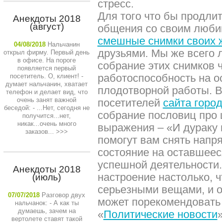
стресс.
Для того что бы продли
Анекдоты 2018
(август)
общения со своим люби
смешные снимки своих 
04/08/2018
Нальчанин
друзьями. Мы же всего 
открыл фирму. Первый день
в офисе. На пороге
собрание этих снимков 
появляется первый
работоспособность на о
посетитель. О, клиент! -
думает нальчанин, хватает
плодотворной работы. В
телефон и делает вид, что
очень занят важной
посетителей
сайта горо
беседой: - ...Нет, сегодня не
собрание пословиц про 
получится...нет,
никак...очень много
выражения – «И дураку н
заказов...
>>>
помогут вам снять напря
состояние на оставшеес
успешной деятельности.
Анекдоты 2018
настроение настолько, ч
(июль)
серьезными вещами, и о
07/07/2018
Разговор двух
может порекомендовать
нальчанок: - А как ты
думаешь, зачем на
«
Политические новости
вертолете ставят такой