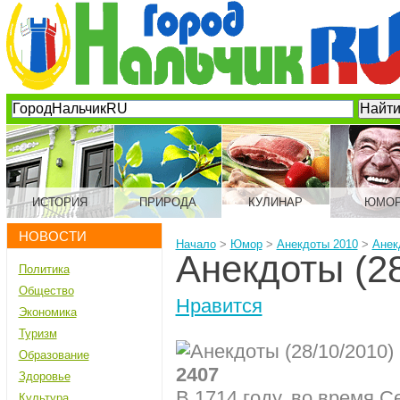
ИСТОРИЯ
ПРИРОДА
КУЛИНАР
ЮМО
НОВОСТИ
Начало
>
Юмор
>
Анекдоты 2010
>
Анек
Анекдоты (28
Политика
Общество
Нравится
Экономика
Туризм
Образование
2407
Здоровье
В 1714 году, во время С
Культура