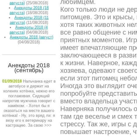
любимцем.
августа)
(25/08/2018)
Анекдоты 2018 (18
Кого только люди не де
августа)
(18/08/2018)
питомцев. Это и крысы,
Анекдоты 2018 (11
августа)
(11/08/2018)
хотя таких животных не
Анекдоты 2018 (4
все равно общение с ни
августа)
(04/08/2018)
Анекдоты 2018 (август)
приятных моментов. Иг
(04/08/2018)
имеет впечатляющие пр
заключающееся в разви
к жизни. Наверное, каж
Анекдоты 2018
хозяева, одевают своего
(сентябрь)
если этот питомец небол
01/09/2018
Нальчанка едет в
Иногда это выглядит оче
автобусе и держит на
коленях котёнка, нежно его
попробуйте представить
поглаживая. Сидящий
вместо владельца участ
напротив мужчина говорит с
намёком: - Хотел бы я
Наверняка получилось о
оказаться на месте вашего
там где веселье и смех 
котёнка! - Ну, это вряд ли: я
везу его к ветеринару на
стрессу. Так же, игры 
кастрацию. За свою
>>>
повышает настроение, ч