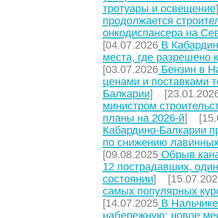
тротуары и освещение
продолжается строите
онкодиспансера на Се
[04.07.2026
В Кабардин
места, где разрешено 
[03.07.2026
Бензин в На
ценами и поставками т
Балкарии
] [23.01.202
министром строительст
планы на 2026-й
] [15.
Кабардино-Балкарии п
по снижению лавинных
[09.08.2025
Обрыв кана
12 пострадавших, один
состоянии
] [15.07.202
самых популярных кур
[14.07.2025
В Нальчике
набережную: новое мес