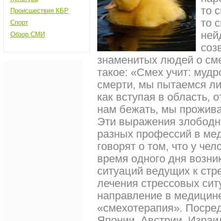
то 
Происшествия КБР
то 
Спорт
ней
Обзор СМИ
соз
знаменитых людей о сме
такое: «Смех учит: мудр
смерти, мы пытаемся ли
как вступая в область, 
нам бежать, мы прожива
Эти выражения злободне
разных профессий в мед
говорят о том, что у че
время одного дня возни
ситуаций ведущих к стр
лечения стрессовых сит
направление в медицине
«смехотерапия». Посред
Японии, Австрии, Израи