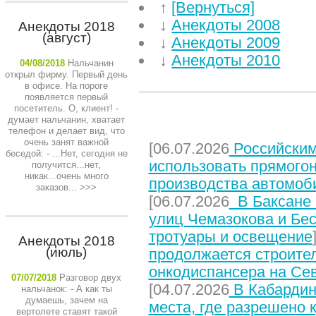
↑
[Вернуться]
↓
Анекдоты 2008
Анекдоты 2018
(август)
↓
Анекдоты 2009
↓
Анекдоты 2010
04/08/2018
Нальчанин
открыл фирму. Первый день
в офисе. На пороге
появляется первый
посетитель. О, клиент! -
думает нальчанин, хватает
НЕДАВНИЕ СТАТЬИ
телефон и делает вид, что
очень занят важной
[06.07.2026
Российским
беседой: - ...Нет, сегодня не
использовать прямого
получится...нет,
никак...очень много
производства автомоб
заказов...
>>>
[06.07.2026
В Баксане 
улиц Чемазокова и Бес
тротуары и освещение
Анекдоты 2018
(июль)
продолжается строите
онкодиспансера на Се
07/07/2018
Разговор двух
[04.07.2026
В Кабардин
нальчанок: - А как ты
думаешь, зачем на
места, где разрешено 
вертолете ставят такой