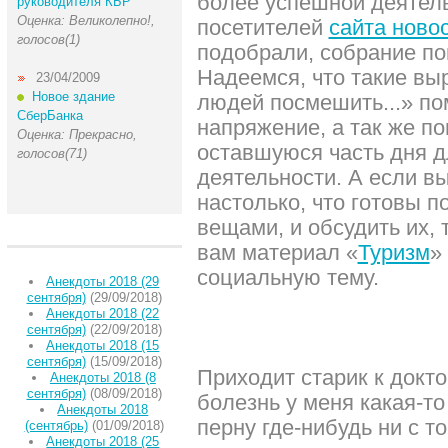
более успешной деятель
руководителя КБР
Оценка: Великолепно!,
посетителей
сайта ново
голосов(1)
подобрали, собрание по
Надеемся, что такие вы
23/04/2009
Новое здание
людей посмешить...» пом
СберБанка
напряжение, а так же п
Оценка: Прекрасно,
оставшуюся часть дня 
голосов(71)
деятельности. А если в
настолько, что готовы 
вещами, и обсудить их,
вам материал «
Туризм
»
социальную тему.
Анекдоты 2018 (29
сентября)
(29/09/2018)
Анекдоты 2018 (22
сентября)
(22/09/2018)
Анекдоты 2018 (15
сентября)
(15/09/2018)
Приходит старик к докто
Анекдоты 2018 (8
сентября)
(08/09/2018)
болезнь у меня какая-то
Анекдоты 2018
перну где-нибудь ни с тог
(сентябрь)
(01/09/2018)
Анекдоты 2018 (25