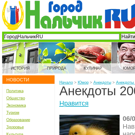
ИСТОРИЯ
ПРИРОДА
КУЛИНАР
ЮМО
НОВОСТИ
Начало
>
Юмор
>
Анекдоты
>
Анекдоты 
Анекдоты 20
Политика
Общество
Нравится
Экономика
Туризм
06/
Образование
Нав
Здоровье
нар
Культура