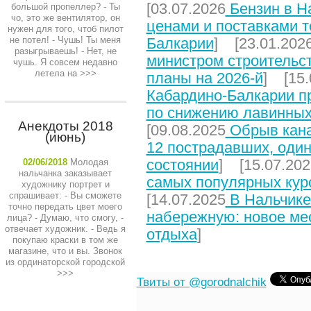
[03.07.2026
Бензин в На
большой пропеллер? - Ты
чо, это же вентилятор, он
ценами и поставками т
нужен для того, чтоб пилот
не потел! - Чушь! Ты меня
Балкарии
] [23.01.202
разыгрываешь! - Нет, не
министром строительст
чушь. Я совсем недавно
летела на
>>>
планы на 2026-й
] [15.
Кабардино-Балкарии п
по снижению лавинных
Анекдоты 2018
[09.08.2025
Обрыв кана
(июнь)
12 пострадавших, один
состоянии
] [15.07.202
02/06/2018
Молодая
нальчанка заказывает
самых популярных кур
художнику портрет и
спрашивает: - Вы сможете
[14.07.2025
В Нальчике
точно передать цвет моего
набережную: новое мес
лица? - Думаю, что смогу, -
отвечает художник. - Ведь я
отдыха
]
покупаю краски в том же
магазине, что и вы. Звонок
из ординаторской городской
>>>
Твиты от @gorodnalchik