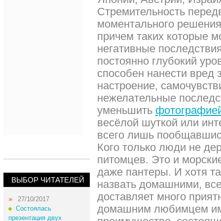
Стремительность перед
моментального решения
причем таких которые мо
негативные последствия
постоянно глубокий уро
способен нанести вред 
настроение, самочувств
нежелательные последс
уменьшить
фотографие
весёлой шуткой или ин
всего лишь пообщавши
Кого только люди не де
питомцев. Это и морские
даже пантеры. И хотя т
ВЫБОР ЧИТАТЕЛЕЙ
назвать домашними, все
доставляет много прият
27/10/2017
домашним любимцем им
Состоялась
презентация двух