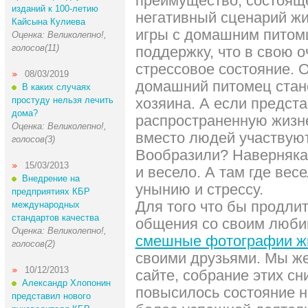
преимущество, состоящ
изданий к 100-летию
негативный сценарий жи
Кайсына Кулиева
игры с домашним питом
Оценка: Великолепно!,
голосов(11)
поддержку, что в свою 
стрессовое состояние. О
08/03/2019
домашний питомец стан
В каких случаях
простуду нельзя лечить
хозяина. А если предста
дома?
распространенную жизне
Оценка: Великолепно!,
вместо людей участвую
голосов(3)
Вообразили? Наверняка
15/03/2013
и весело. А там где вес
Внедрение на
унынию и стрессу.
предприятиях КБР
Для того что бы продли
международных
стандартов качества
общения со своим люби
Оценка: Великолепно!,
смешные фотографии ж
голосов(2)
своими друзьями. Мы же
10/12/2013
сайте, собрание этих сн
Александр Хлопонин
повысилось состояние н
представил нового