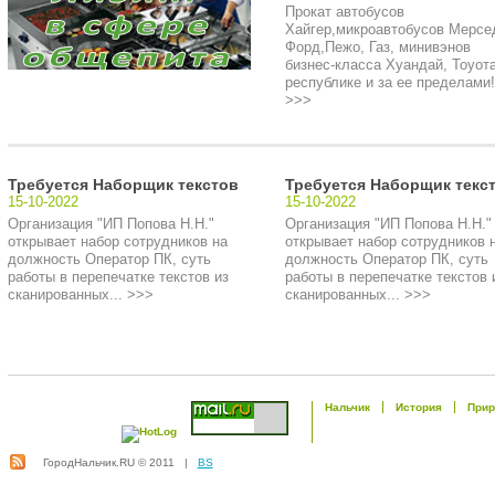
Прокат автобусов
Хайгер,микроавтобусов Мерсе
Форд,Пежо, Газ, минивэнов
бизнес-класса Хуандай, Тоуота
республике и за ее пределами!.
>>>
Требуется Наборщик текстов
Требуется Наборщик текс
15-10-2022
15-10-2022
Организация "ИП Попова Н.Н."
Организация "ИП Попова Н.Н."
открывает набор сотрудников на
открывает набор сотрудников 
должность Оператор ПК, суть
должность Оператор ПК, суть
работы в перепечатке текстов из
работы в перепечатке текстов 
сканированных... >>>
сканированных... >>>
Нальчик
История
Прир
ГородНальчик.RU © 2011 |
BS