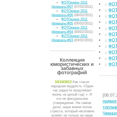
ФОТОюмор 2011
↓
ФОТ
(февраль)#07
(07/02/2011)
↓
ФОТ
ФОТОюмор 2011
(февраль)#06
(06/02/2011)
↓
ФОТ
ФОТОюмор 2011
↓
ФОТ
(февраль)#05
(05/02/2011)
ФОТОюмор 2011
↓
ФОТ
(февраль)#04
(04/02/2011)
↓
ФОТ
ФОТОюмор 2011
↓
ФОТ
(февраль)#03
(03/02/2011)
↓
ФОТ
↓
ФОТ
↓
ФОТ
Коллекция
юмористических и
↓
ФОТ
забавных
фотографий
10/10/2013
Как гласит
народная мудрость «Один
НЕДАВ
час радости продлевает
жизнь на целый год! ». И
[06.07.
это не фигуральное
прямог
утверждение. На самом
топлив
деле, наша жизни полна
стресса, который негативно
Чемазо
влияет не только на наше