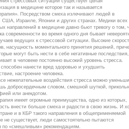
ения стрессовых ситуаций существует целая
зация в медицине которое так и называется
ерапия». Посредством смеха излечивают людей в
 США, Израиле, Японии и других странах. Медики всех
х направлений в медицине давно бьют тревогу о том, 
ка современности во время одного дня бывает невероят
учаев ведущих к стрессовой ситуации. Высокие скорос
ов, насущность моментального принятия решений, прич
торые могут быть нести в себе негативные последствия,
вает в человеке постоянно высокий уровень стресса.
 способен нанести вред здоровью и ухудшить
твие, настроение человека.
все нежелательные воздействия стресса можно уменьш
ишь добросердечным словом, смешной шуткой, приколь
фией или анекдотом.
рапия имеет огромные преимущества, одно из которых,
сть внести больше смеха и радости в свою жизнь. И х
стране и в КБР такого направления в общеприменяемой
е не существует, люди самостоятельно пытаются
я по «смешливым» рекомендациям.