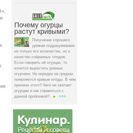
й».
е
Почему огурцы
,
растут кривыми?
Получение хорошего
х
урожая подразумеваем
не только его количество, но и
качество собранных плодов.
Если говорить об огурцах, то
о
хочется вырастить ровные
огурчики. Но нередко на грядках
появляются кривые плоды. В чем
причина этого? Чего не хватает
лее
огурцам и как справиться с
данной проблемой?...
>>>