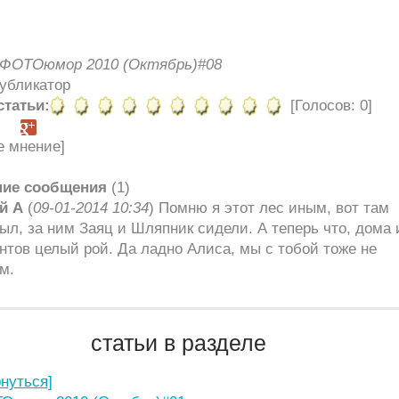
ФОТОюмор 2010 (Октябрь)#08
Публикатор
статьи:
[Голосов: 0]
е мнение]
ние сообщения
(1)
й А
(
09-01-2014 10:34
) Помню я этот лес иным, вот там
ыл, за ним Заяц и Шляпник сидели. А теперь что, дома 
нтов целый рой. Да ладно Алиса, мы с тобой тоже не
м.
статьи в разделе
рнуться]