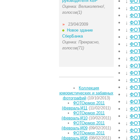
руководителя КБР
↓
ФОТ
Оценка: Великолепно!,
↓
ФОТ
голосов(1)
↓
ФОТ
↓
ФОТ
23/04/2009
↓
ФОТ
Новое здание
СберБанка
↓
ФОТ
Оценка: Прекрасно,
↓
ФОТ
голосов(71)
↓
ФОТ
↓
ФОТ
↓
ФОТ
↓
ФОТ
↓
ФОТ
↓
ФОТ
Коллекция
юмористических и забавных
↓
ФОТ
фотографий
(10/10/2013)
↓
ФОТ
ФОТОюмор 2011
(февраль)#11
(11/02/2011)
↓
ФОТ
ФОТОюмор 2011
↓
ФОТ
(февраль)#10
(10/02/2011)
↓
ФОТ
ФОТОюмор 2011
(февраль)#09
(09/02/2011)
↓
ФОТ
ФОТОюмор 2011
↓
ФОТ
(февраль)#08
(08/02/2011)