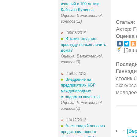
изданий к 100-летию
Кайсына Кулиева
Оценка: Великолепно!,
голосов(11)
Статья:
Автор: 
08/03/2019
Оценка 
В каких случаях
простуду нельзя лечить
[Ваш
дома?
Оценка: Великолепно!,
голосов(3)
Послед
Геннади
15/03/2013
столик б
Внедрение на
экскурса
предприятиях КБР
международных
молодее
стандартов качества
Оценка: Великолепно!,
голосов(2)
10/12/2013
Александр Хлопонин
↑
[Ве
представил нового