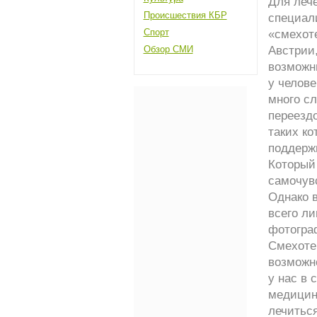
Для леч
Происшествия КБР
специали
Спорт
«смехот
Обзор СМИ
Австрии,
возможны
у челове
много сл
переезд
таких ко
поддержи
Который
самочувс
Однако 
всего л
фотогра
Смехоте
возможно
у нас в 
медицин
лечитьс