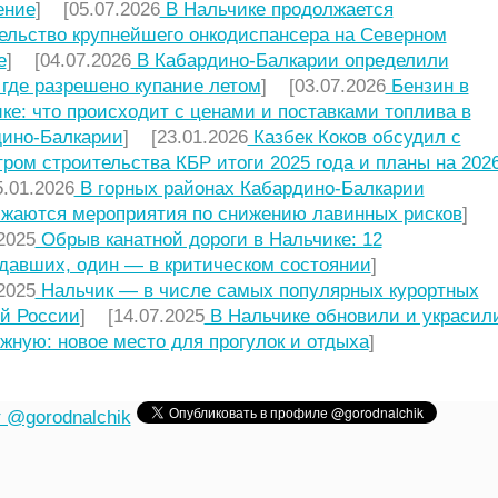
ение
] [05.07.2026
В Нальчике продолжается
ельство крупнейшего онкодиспансера на Северном
е
] [04.07.2026
В Кабардино-Балкарии определили
 где разрешено купание летом
] [03.07.2026
Бензин в
ке: что происходит с ценами и поставками топлива в
ино-Балкарии
] [23.01.2026
Казбек Коков обсудил с
ром строительства КБР итоги 2025 года и планы на 2026
.01.2026
В горных районах Кабардино-Балкарии
жаются мероприятия по снижению лавинных рисков
]
2025
Обрыв канатной дороги в Нальчике: 12
давших, один — в критическом состоянии
]
2025
Нальчик — в числе самых популярных курортных
й России
] [14.07.2025
В Нальчике обновили и украсил
жную: новое место для прогулок и отдыха
]
 @gorodnalchik