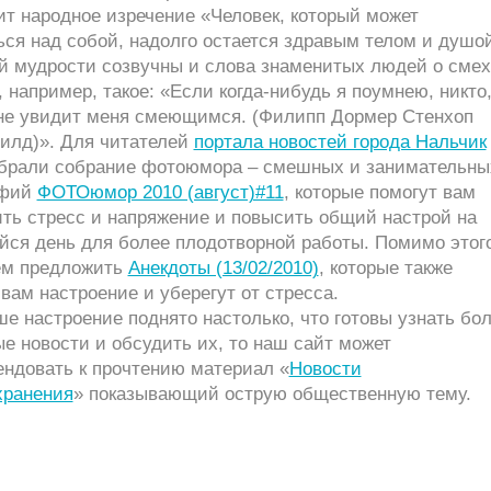
ит народное изречение «Человек, который может
ся над собой, надолго остается здравым телом и душо
й мудрости созвучны и слова знаменитых людей о смех
 например, такое: «Если когда-нибудь я поумнею, никто
 не увидит меня смеющимся. (Филипп Дормер Стенхоп
илд)». Для читателей
портала новостей города Нальчик
брали собрание фотоюмора – смешных и занимательны
афий
ФОТОюмор 2010 (август)#11
, которые помогут вам
ть стресс и напряжение и повысить общий настрой на
йся день для более плодотворной работы. Помимо этог
м предложить
Анекдоты (13/02/2010)
, которые также
вам настроение и уберегут от стресса.
е настроение поднято настолько, что готовы узнать бо
е новости и обсудить их, то наш сайт может
ендовать к прочтению материал «
Новости
хранения
» показывающий острую общественную тему.