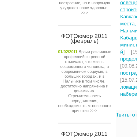
освещ
настроение, но и напрямую
ухудшает наше здоровье.
строит
>>>
Кавказ
места,
Нальчи
ФОТОюмор 2011
Кабард
(февраль)
минист
й
] [15
01/02/2011
Врачи различных
профессий с тревогой
продол
отмечают, что жизнь
[09.08.
современного человека, в
современном социуме, в
постра
больших городах, и в
[15.07.
Нальчике в том числе,
достаточно напряженна и
локаци
динамична.
набере
Стремительность
передвижения,
необходимость мгновенного
принятия
>>>
Твиты от
ФОТОюмор 2011