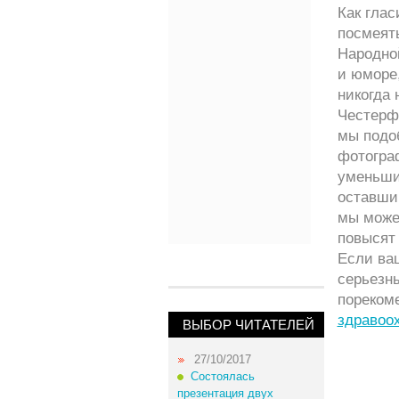
Как глас
посмеять
Народно
и юморе,
никогда
Честерф
мы подо
фотогр
уменьши
оставши
мы може
повысят 
Если ваш
серьезны
пореком
здравоо
ВЫБОР ЧИТАТЕЛЕЙ
27/10/2017
Состоялась
презентация двух