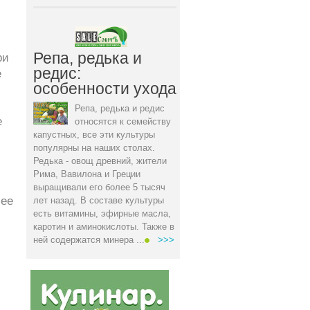
Репа, редька и
ри
редис:
е
особенности ухода
Репа, редька и редис
е
относятся к семейству
капустных, все эти культуры
популярны на наших столах.
Редька - овощ древний, жители
Рима, Вавилона и Греции
выращивали его более 5 тысяч
лее
лет назад. В составе культуры
есть витамины, эфирные масла,
каротин и аминокислоты. Также в
ней содержатся минера ...
>>>