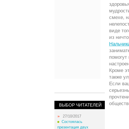
здоровь
мудрост
смехе, н
нелепос
виде тог
из ничто
Нальчик
занимат
помогут 
настрое
Кроме эт
также ул
Если ваш
серьезн
прочтен
обществ
ВЫБОР ЧИТАТЕЛЕЙ
27/10/2017
Состоялась
презентация двух