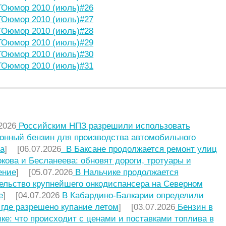
Оюмор 2010 (июль)#26
Оюмор 2010 (июль)#27
Оюмор 2010 (июль)#28
Оюмор 2010 (июль)#29
Оюмор 2010 (июль)#30
Оюмор 2010 (июль)#31
НИЕ СТАТЬИ
2026
Российским НПЗ разрешили использовать
онный бензин для производства автомобильного
а
] [06.07.2026
В Баксане продолжается ремонт улиц
кова и Бесланеева: обновят дороги, тротуары и
ение
] [05.07.2026
В Нальчике продолжается
ельство крупнейшего онкодиспансера на Северном
е
] [04.07.2026
В Кабардино-Балкарии определили
 где разрешено купание летом
] [03.07.2026
Бензин в
ке: что происходит с ценами и поставками топлива в