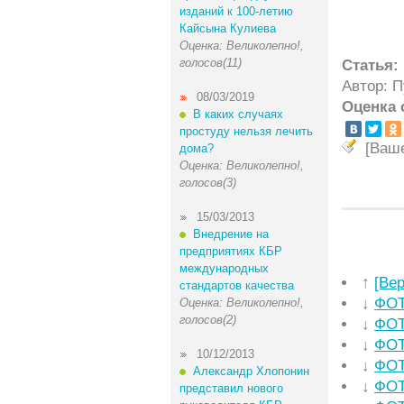
изданий к 100-летию
Кайсына Кулиева
Оценка: Великолепно!,
голосов(11)
Статья:
Автор: 
08/03/2019
Оценка 
В каких случаях
простуду нельзя лечить
[Ваш
дома?
Оценка: Великолепно!,
голосов(3)
15/03/2013
Внедрение на
предприятиях КБР
международных
↑
[Ве
стандартов качества
↓
ФОТ
Оценка: Великолепно!,
голосов(2)
↓
ФОТ
↓
ФОТ
10/12/2013
↓
ФОТ
Александр Хлопонин
↓
ФОТ
представил нового