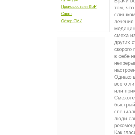
Врачи в
Происшествия КБР
том, что
Спорт
слишком
Обзор СМИ
лечения
медицин
смеха и
других с
скорого 
в себе н
непреры
настроен
Однако 
всего л
или при
Смехоте
быстрый 
специал
люди са
рекомен
Как глас