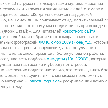
я, чем 10 нагруженных лекарствами мулов». Народной
и созвучны и изречения знаменитых людей о юморе и
апример, такое: «Когда мы смеемся над детской
тью, наш смех лишь прикрывает стыд, испытываемый п
о состояния, к которому мы сводим жизнь при выходе е
. (Жорж Батай)». Для читателей
новостного сайта
а
мы подобрали собрание фотоюмора – смешных и
ельных фотографий
ФОТОюмор 2009 (июнь)#15
, которы
вам снять стресс и напряжение, а так же улучшить
ние на оставшееся время для более успешной работы.
ого у нас есть подборка
Анекдоты (10/12/2008)
, которые
учшат вам настроение и уберегут от стресса.
е настроение поднято настолько, что готовы узнать бо
ые сюжеты и обсудить их, то мы можем предложить к
ию материал «
Новости туризма
» раскрывающий важную
енную тему.