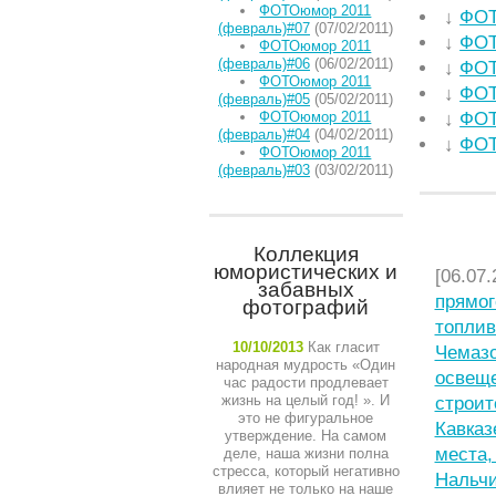
ФОТОюмор 2011
↓
ФОТ
(февраль)#07
(07/02/2011)
↓
ФОТ
ФОТОюмор 2011
(февраль)#06
(06/02/2011)
↓
ФОТ
ФОТОюмор 2011
↓
ФОТ
(февраль)#05
(05/02/2011)
ФОТОюмор 2011
↓
ФОТ
(февраль)#04
(04/02/2011)
↓
ФОТ
ФОТОюмор 2011
(февраль)#03
(03/02/2011)
НЕДАВ
Коллекция
юмористических и
[06.07.
забавных
прямог
фотографий
топлив
10/10/2013
Как гласит
Чемазо
народная мудрость «Один
освещ
час радости продлевает
жизнь на целый год! ». И
строит
это не фигуральное
Кавказ
утверждение. На самом
места,
деле, наша жизни полна
стресса, который негативно
Нальчи
влияет не только на наше