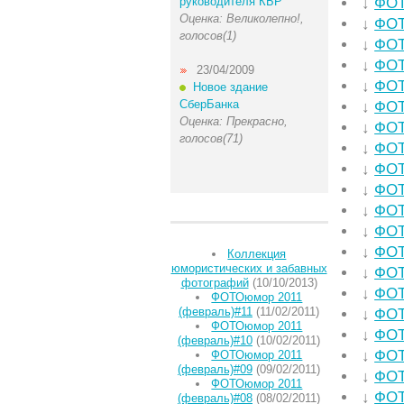
руководителя КБР
↓
ФОТ
Оценка: Великолепно!,
↓
ФОТ
голосов(1)
↓
ФОТ
↓
ФОТ
23/04/2009
↓
ФОТ
Новое здание
СберБанка
↓
ФОТ
Оценка: Прекрасно,
↓
ФОТ
голосов(71)
↓
ФОТ
↓
ФОТ
↓
ФОТ
↓
ФОТ
↓
ФОТ
↓
ФОТ
Коллекция
юмористических и забавных
↓
ФОТ
фотографий
(10/10/2013)
↓
ФОТ
ФОТОюмор 2011
(февраль)#11
(11/02/2011)
↓
ФОТ
ФОТОюмор 2011
↓
ФОТ
(февраль)#10
(10/02/2011)
↓
ФОТ
ФОТОюмор 2011
(февраль)#09
(09/02/2011)
↓
ФОТ
ФОТОюмор 2011
↓
ФОТ
(февраль)#08
(08/02/2011)