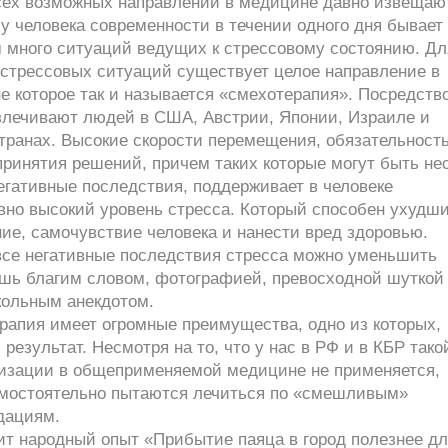
сех возможных направлений в медицине давно извещаю
 у человека современности в течении одного дня бывает
 много ситуаций ведущих к стрессовому состоянию. Дл
 стрессовых ситуаций существует целое направление в
е которое так и называется «смехотерапия». Посредств
злечивают людей в США, Австрии, Японии, Израиле и
транах. Высокие скорости перемещения, обязательност
принятия решений, причем таких которые могут быть не
егативные последствия, поддерживает в человеке
вно высокий уровень стресса. Который способен ухудш
ие, самочувствие человека и нанести вред здоровью.
все негативные последствия стресса можно уменьшить
ишь благим словом, фотографией, превосходной шуткой
кольным анекдотом.
рапия имеет огромные преимущества, одно из которых,
результат. Несмотря на то, что у нас в РФ и в КБР тако
изации в общеприменяемой медицине не применяется,
мостоятельно пытаются лечиться по «смешливым»
дациям.
ит народный опыт «Прибытие паяца в город полезнее дл