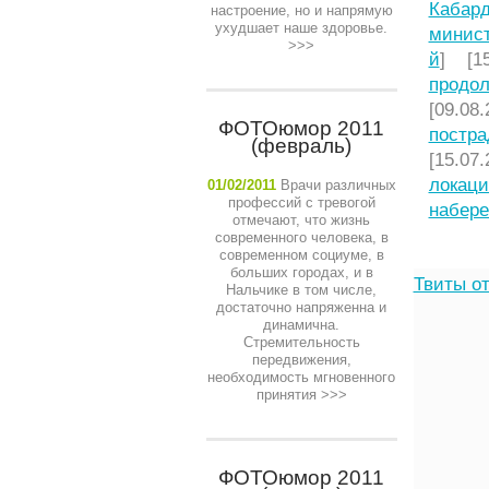
Кабард
настроение, но и напрямую
ухудшает наше здоровье.
минист
>>>
й
] [15
продол
[09.08.
ФОТОюмор 2011
постра
(февраль)
[15.07.
локаци
01/02/2011
Врачи различных
профессий с тревогой
набере
отмечают, что жизнь
современного человека, в
современном социуме, в
больших городах, и в
Твиты от
Нальчике в том числе,
достаточно напряженна и
динамична.
Стремительность
передвижения,
необходимость мгновенного
принятия
>>>
ФОТОюмор 2011